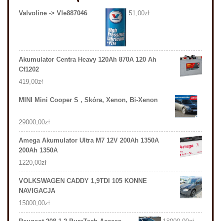
Valvoline -> Vle887046
51,00
zł
Akumulator Centra Heavy 120Ah 870A 120 Ah
Cf1202
419,00
zł
MINI Mini Cooper S , Skóra, Xenon, Bi-Xenon
29000,00
zł
Amega Akumulator Ultra M7 12V 200Ah 1350A
200Ah 1350A
1220,00
zł
VOLKSWAGEN CADDY 1,9TDI 105 KONNE
NAVIGACJA
15000,00
zł