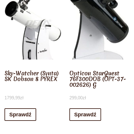
Sky-Watcher (Synta)
Opticon StarQuest
SK Dobson 8 PYREX
76F300DOB (OPT-37-
002626) G
1799,99
zł
299,00
zł
Sprawdź
Sprawdź