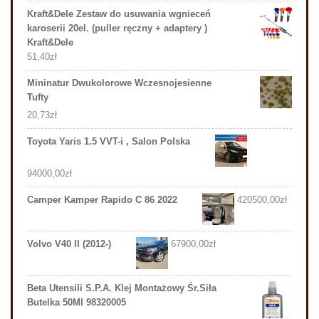
Kraft&Dele Zestaw do usuwania wgnieceń
karoserii 20el. (puller ręczny + adaptery )
Kraft&Dele
51,40
zł
Mininatur Dwukolorowe Wczesnojesienne
Tufty
20,73
zł
Toyota Yaris 1.5 VVT-i , Salon Polska
94000,00
zł
Camper Kamper Rapido C 86 2022
420500,00
zł
Volvo V40 II (2012-)
67900,00
zł
Beta Utensili S.P.A. Klej Montażowy Śr.Siła
Butelka 50Ml 98320005