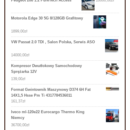
Peugeot 208 1.2 PureTech Access
18000,00
zł
Motorola Edge 30 5G 8/128GB Grafitowy
1899,00
zł
VW Passat 2.0 TDI , Salon Polska, Serwis ASO
14000,00
zł
Kompresor Dwutłokowy Samochodowy
Sprężarka 12V
139,00
zł
Format Gwintownik Maszynowy D374 6H Fat
14X1,5 Hsse Pm Ti 4317784536011
161,37
zł
Iveco ml-120e22 Eurocargo Thermo King
Niemcy
36700,00
zł