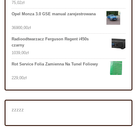
75,02
zł
Opel Monza 3.0 GSE manual zarejestrowana
36900,00
zł
Radioodtwarzacz Ferguson Regent i450s
czarny
1039,00
zł
Rot Service Folia Zamienna Na Tunel Foliowy
229,00
zł
zzzzz