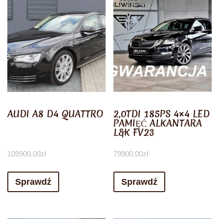
AUDI A8 D4 QUATTRO
2,0TDI 185PS 4×4 LED
PAMIĘĆ ALKANTARA
L&K FV23
109900,00
zł
79900,00
zł
Sprawdź
Sprawdź