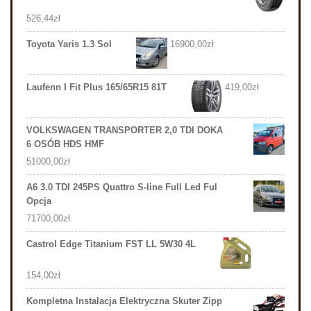
526,44
zł
Toyota Yaris 1.3 Sol
16900,00
zł
Laufenn I Fit Plus 165/65R15 81T
419,00
zł
VOLKSWAGEN TRANSPORTER 2,0 TDI DOKA
6 OSÓB HDS HMF
51000,00
zł
A6 3.0 TDI 245PS Quattro S-line Full Led Ful
Opcja
71700,00
zł
Castrol Edge Titanium FST LL 5W30 4L
154,00
zł
Kompletna Instalacja Elektryczna Skuter Zipp