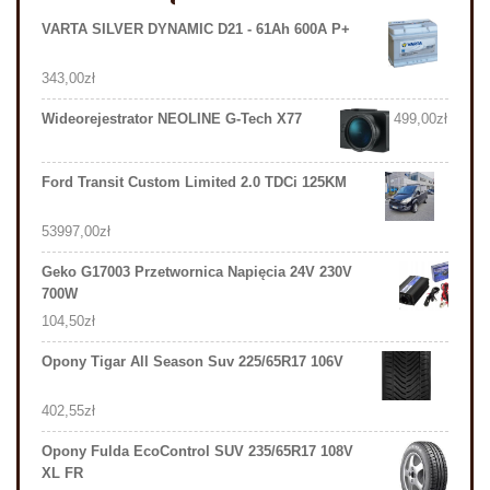
VARTA SILVER DYNAMIC D21 - 61Ah 600A P+
343,00
zł
Wideorejestrator NEOLINE G-Tech X77
499,00
zł
Ford Transit Custom Limited 2.0 TDCi 125KM
53997,00
zł
Geko G17003 Przetwornica Napięcia 24V 230V
700W
104,50
zł
Opony Tigar All Season Suv 225/65R17 106V
402,55
zł
Opony Fulda EcoControl SUV 235/65R17 108V
XL FR