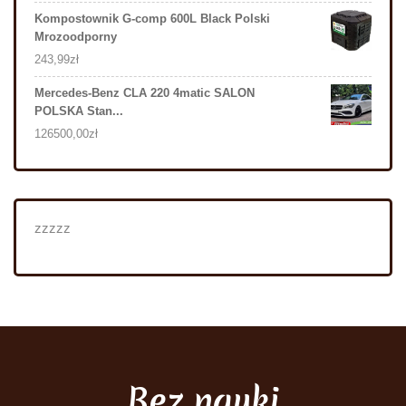
Kompostownik G-comp 600L Black Polski
Mrozoodporny
243,99
zł
Mercedes-Benz CLA 220 4matic SALON
POLSKA Stan...
126500,00
zł
zzzzz
Bez nauki