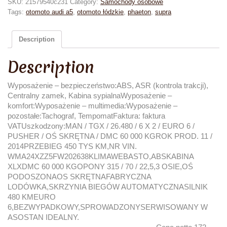
SKU:
21579540c231
Category:
Samochody osobowe
Tags:
otomoto audi a5
,
otomoto łódzkie
,
phaeton
,
supra
Description
Description
Wyposażenie – bezpieczeństwo:ABS, ASR (kontrola trakcji),
Centralny zamek, Kabina sypialnaWyposażenie –
komfort:Wyposażenie – multimedia:Wyposażenie –
pozostałe:Tachograf, TempomatFaktura: faktura
VATUszkodzony:MAN / TGX / 26.480 / 6 X 2 / EURO 6 /
PUSHER / OŚ SKRĘTNA / DMC 60 000 KGROK PROD. 11 /
2014PRZEBIEG 450 TYS KM,NR VIN.
WMA24XZZ5FW202638KLIMAWEBASTO,ABSKABINA
XLXDMC 60 000 KGOPONY 315 / 70 / 22,5,3 OSIE,OŚ
PODOSZONAOS SKRĘTNAFABRYCZNA
LODÓWKA,SKRZYNIA BIEGÓW AUTOMATYCZNASILNIK
480 KMEURO
6,BEZWYPADKOWY,SPROWADZONYSERWISOWANY W
ASOSTAN IDEALNY.