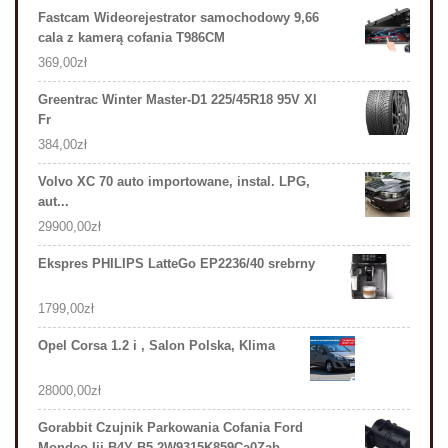
Fastcam Wideorejestrator samochodowy 9,66
cala z kamerą cofania T986CM
369,00
zł
Greentrac Winter Master-D1 225/45R18 95V Xl
Fr
384,00
zł
Volvo XC 70 auto importowane, instal. LPG,
aut...
29900,00
zł
Ekspres PHILIPS LatteGo EP2236/40 srebrny
1799,00
zł
Opel Corsa 1.2 i , Salon Polska, Klima
28000,00
zł
Gorabbit Czujnik Parkowania Cofania Ford
Mondeo Iii B4Y B5 2W9315K859Ca0Zab