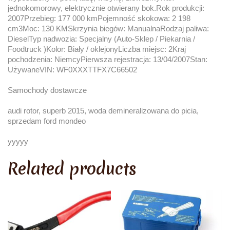
jednokomorowy, elektrycznie otwierany bok.Rok produkcji:
2007Przebieg: 177 000 kmPojemność skokowa: 2 198
cm3Moc: 130 KMSkrzynia biegów: ManualnaRodzaj paliwa:
DieselTyp nadwozia: Specjalny (Auto-Sklep / Piekarnia /
Foodtruck )Kolor: Biały / oklejonyLiczba miejsc: 2Kraj
pochodzenia: NiemcyPierwsza rejestracja: 13/04/2007Stan:
UżywaneVIN: WF0XXXTTFX7C66502
Samochody dostawcze
audi rotor, superb 2015, woda demineralizowana do picia,
sprzedam ford mondeo
yyyyy
Related products