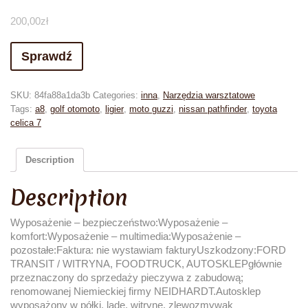
200,00
zł
Sprawdź
SKU:
84fa88a1da3b
Categories:
inna
,
Narzędzia warsztatowe
Tags:
a8
,
golf otomoto
,
ligier
,
moto guzzi
,
nissan pathfinder
,
toyota
celica 7
Description
Description
Wyposażenie – bezpieczeństwo:Wyposażenie –
komfort:Wyposażenie – multimedia:Wyposażenie –
pozostałe:Faktura: nie wystawiam fakturyUszkodzony:FORD
TRANSIT / WITRYNA, FOODTRUCK, AUTOSKLEPgłównie
przeznaczony do sprzedaży pieczywa z zabudową;
renomowanej Niemieckiej firmy NEIDHARDT.Autosklep
wyposażony w półki, ladę, witrynę, zlewozmywak