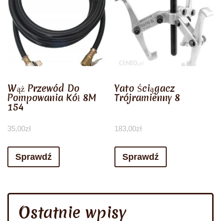
Wąż Przewód Do
Yato Ściągacz
Pompowania Kół 8M
Trójramienny 8
154
35,00
zł
183,00
zł
Sprawdź
Sprawdź
Ostatnie wpisy