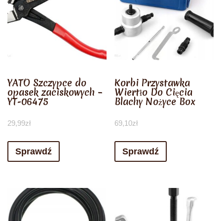
YATO Szczypce do
Korbi Przystawka
opasek zaciskowych –
Wiertło Do Cięcia
YT-06475
Blachy Nożyce Box
29,99
zł
69,10
zł
Sprawdź
Sprawdź