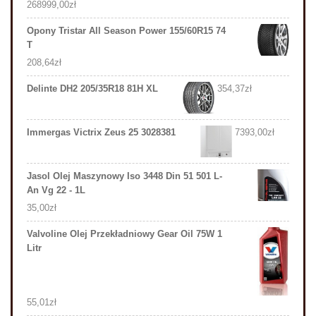
268999,00
zł
Opony Tristar All Season Power 155/60R15 74
T
208,64
zł
Delinte DH2 205/35R18 81H XL
354,37
zł
Immergas Victrix Zeus 25 3028381
7393,00
zł
Jasol Olej Maszynowy Iso 3448 Din 51 501 L-
An Vg 22 - 1L
35,00
zł
Valvoline Olej Przekładniowy Gear Oil 75W 1
Litr
55,01
zł