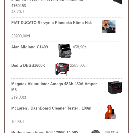
4760453
43,70
zł
FIAT DUCATO Skrzynia Plandeka Klima Hak
23900,00
zł
Alan Midland C1409
458,96
zł
Dedra DEGB3600K
2299,00
zł
Megatex Akumulator Amega 48Ah 430A Amper
M3
219,00
zł
McLaren , DashBoard Cleaner Tester , 100ml
10,99
zł
Bridgestone Hoop B03 120/80-14 58S
266,00
zł