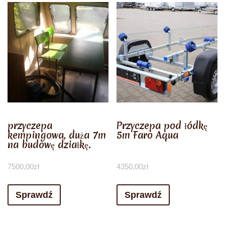
przyczepa
Przyczepa pod łódkę
kempingowa, duża 7m
5m Faro Aqua
na budowę działkę.
7500,00
zł
4350,00
zł
Sprawdź
Sprawdź