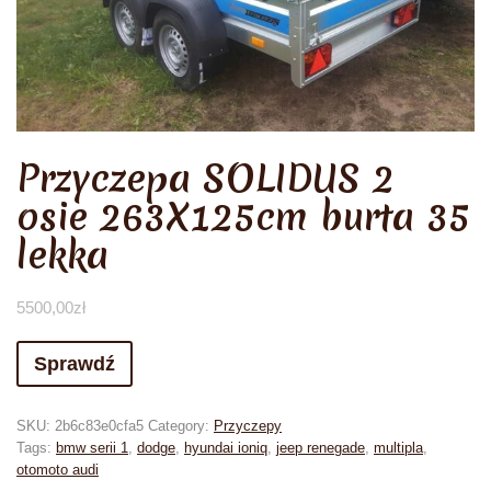
Przyczepa SOLIDUS 2
osie 263X125cm burta 35
lekka
5500,00
zł
Sprawdź
SKU:
2b6c83e0cfa5
Category:
Przyczepy
Tags:
bmw serii 1
,
dodge
,
hyundai ioniq
,
jeep renegade
,
multipla
,
otomoto audi