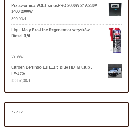
Przetwornica VOLT sinusPRO-2000W 24V/230V
1400/2000W
899,00
zł
Liqui Moly Pro-Line Regenerator wtrysków
Diesel 0,5L
59,99
zł
Citroen Berlingo L1H1,1.5 Blue HDI M Club ,
FV-23%
93357,00
zł
zzzzz