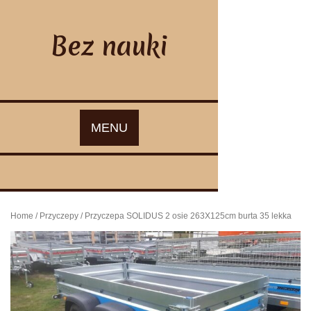
Skip
to
content
Bez nauki
MENU
Home
/
Przyczepy
/ Przyczepa SOLIDUS 2 osie 263X125cm burta 35 lekka