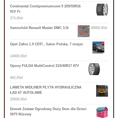
Continental Contipremiumcont 5 205/55R16
91V Fr
373,00
zł
Samochód Renault Master DMC 3,5t
30000,00
zł
Opel Zafira 1.9 CDTI , Salon Polska, 7 miejsc
14000,00
zł
Opony FULDA MultiControl 215/40R17 87V
462,03
zł
LAWETA MIDLINER PŁYTA HYDRAULICZNA
ŁAD 6T AUTOLAWE
33500,00
zł
Domek Zestaw Ogrodowy Duży Dom dla Dzieci
5075 Różowy