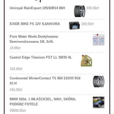
Uniroyal RainExpert 195/60R14 86H
330,59
zł
EXIDE BIKE FS 12V 8,6AH/145A
169,00
zł
Pure Water Woda Destylowana
Demineralizowana 10L 2x5L
18,99
zł
Castrol Edge Titanium FST LL 5W30 4L
154,00
zł
Continental WinterContact TS 860 215/55 R16
93 H
416,00
zł
BMW 520d, 1 WŁAŚCICIEL, NAVI, SKÓRA,
PODGRZ FOTELE
29900,00
zł