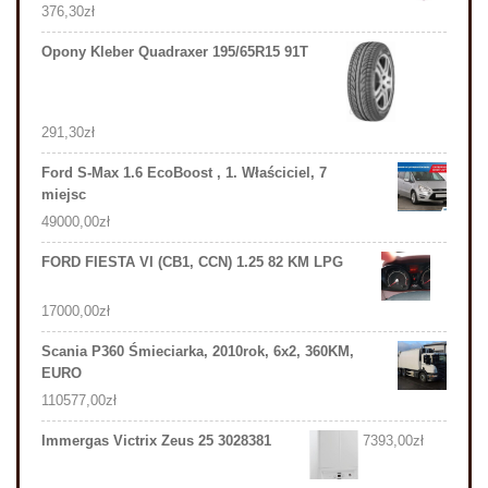
376,30
zł
Opony Kleber Quadraxer 195/65R15 91T
291,30
zł
Ford S-Max 1.6 EcoBoost , 1. Właściciel, 7
miejsc
49000,00
zł
FORD FIESTA VI (CB1, CCN) 1.25 82 KM LPG
17000,00
zł
Scania P360 Śmieciarka, 2010rok, 6x2, 360KM,
EURO
110577,00
zł
Immergas Victrix Zeus 25 3028381
7393,00
zł