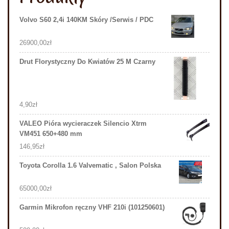
Volvo S60 2,4i 140KM Skóry /Serwis / PDC
26900,00
zł
Drut Florystyczny Do Kwiatów 25 M Czarny
4,90
zł
VALEO Pióra wycieraczek Silencio Xtrm
VM451 650+480 mm
146,95
zł
Toyota Corolla 1.6 Valvematic , Salon Polska
65000,00
zł
Garmin Mikrofon ręczny VHF 210i (101250601)