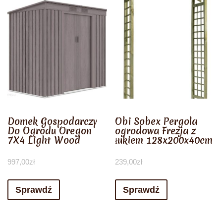
Domek Gospodarczy
Obi Sobex Pergola
Do Ogrodu Oregon
ogrodowa Frezja z
7X4 Light Wood
łukiem 128x200x40cm
997,00
zł
239,00
zł
Sprawdź
Sprawdź