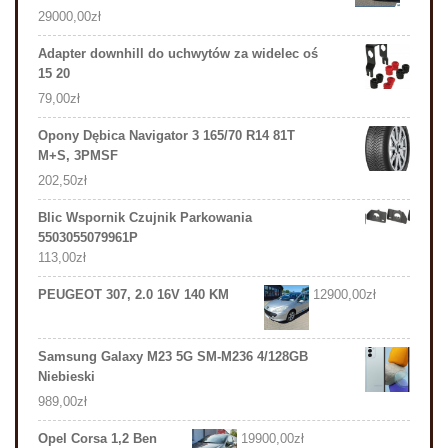
29000,00
zł
Adapter downhill do uchwytów za widelec oś
15 20
79,00
zł
Opony Dębica Navigator 3 165/70 R14 81T
M+S, 3PMSF
202,50
zł
Blic Wspornik Czujnik Parkowania
5503055079961P
113,00
zł
PEUGEOT 307, 2.0 16V 140 KM
12900,00
zł
Samsung Galaxy M23 5G SM-M236 4/128GB
Niebieski
989,00
zł
Opel Corsa 1,2 Ben
19900,00
zł