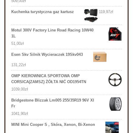
509,00
zł
Kuchenka turystyczna gaz kartusz
119,97
zł
Motul 300V Factory Line Road Racing 10W40
1L
51,00
zł
Esen Skv Silnik Wycieraczek 19Skv043
131,22
zł
OMP KIEROWNICA SPORTOWA OMP
CORSICA(ZAMSZ) ŻÓŁTA NIĆ OD1954TN
1039,00
zł
Bridgestone Blizzak Lm005 255/35R19 96V Xl
Fr
1041,90
zł
MINI Mini Cooper S , Skóra, Xenon, Bi-Xenon