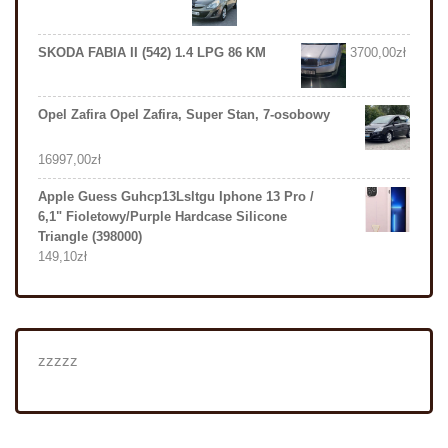
SKODA FABIA II (542) 1.4 LPG 86 KM
3700,00
zł
Opel Zafira Opel Zafira, Super Stan, 7-osobowy
16997,00
zł
Apple Guess Guhcp13Lsltgu Iphone 13 Pro /
6,1" Fioletowy/Purple Hardcase Silicone
Triangle (398000)
149,10
zł
zzzzz