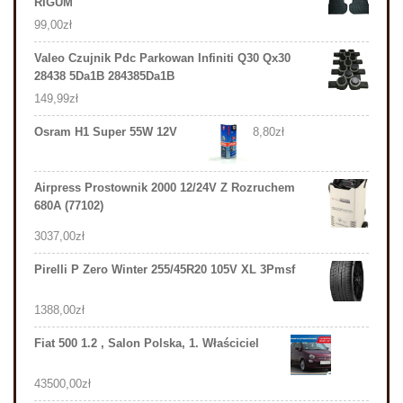
RIGUM
99,00
zł
Valeo Czujnik Pdc Parkowan Infiniti Q30 Qx30
28438 5Da1B 284385Da1B
149,99
zł
Osram H1 Super 55W 12V
8,80
zł
Airpress Prostownik 2000 12/24V Z Rozruchem
680A (77102)
3037,00
zł
Pirelli P Zero Winter 255/45R20 105V XL 3Pmsf
1388,00
zł
Fiat 500 1.2 , Salon Polska, 1. Właściciel
43500,00
zł