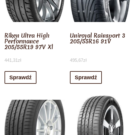
Riken Ultra High
Uniroyal Rainsport 3
Performance
205/55R16 91V
205/55R19 97V Xl
441,31
zł
495,67
zł
Sprawdź
Sprawdź