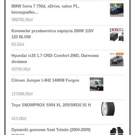
BMW Seria 7 750d, xDrive, salon PL,
bezwypadko...
399750,00
zł
Konwerter przetwornica napięcia 200W 110V
120 BLOW
93,50
zł
Hyundai ix35 1.7 CRDi Comfort 2WD, Darmowa
dostawa
43700,00
zł
Citroen Jumper L4H2 140KM Furgon
127699,00
zł
Toyo SNOWPROX S954 XL 205/50R16 91 H
413,00
zł
Dywaniki gumowe Seat Toledo (2004-2009)