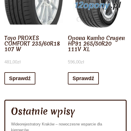
Toyo PROXES
Opona Kumho Crugen
COMFORT 235/60R18
HP91 265/50R20
107 W
111V XL
481,00
zł
596,00
zł
Sprawdź
Sprawdź
Ostatnie wpisy
Wideorejestratory Kraków – nowoczesne wsparcie dla
kierowców