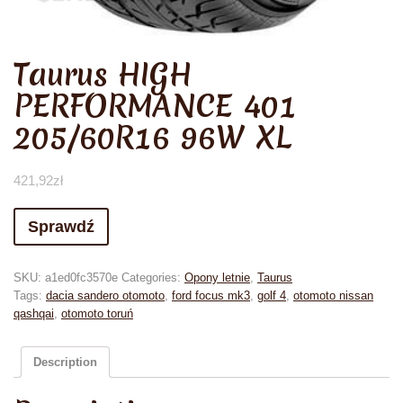
Taurus HIGH
PERFORMANCE 401
205/60R16 96W XL
421,92
zł
Sprawdź
SKU:
a1ed0fc3570e
Categories:
Opony letnie
,
Taurus
Tags:
dacia sandero otomoto
,
ford focus mk3
,
golf 4
,
otomoto nissan
qashqai
,
otomoto toruń
Description