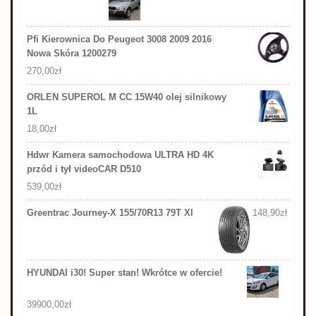
Pfi Kierownica Do Peugeot 3008 2009 2016
Nowa Skóra 1200279
270,00
zł
ORLEN SUPEROL M CC 15W40 olej silnikowy
1L
18,00
zł
Hdwr Kamera samochodowa ULTRA HD 4K
przód i tył videoCAR D510
539,00
zł
Greentrac Journey-X 155/70R13 79T Xl
148,90
zł
HYUNDAI i30! Super stan! Wkrótce w ofercie!
39900,00
zł