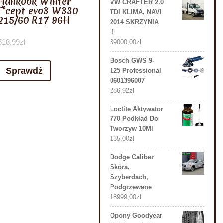
Hankook Winter
VW CRAFTER 2.0
i*cept evo3 W330
TDI KLIMA, NAVI
215/60 R17 96H
2014 SKRZYNIA
!!
518,99
zł
39000,00
zł
Bosch GWS 9-
Sprawdź
125 Professional
0601396007
286,92
zł
Loctite Aktywator
770 Podkład Do
Tworzyw 10Ml
135,00
zł
Dodge Caliber
Skóra,
Szyberdach,
Podgrzewane
18999,00
zł
Opony Goodyear