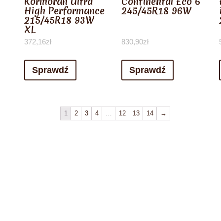
Kormoran Ultra
Continental Eco 6
High Performance
245/45R18 96W
215/45R18 93W
XL
372,16
zł
830,90
zł
Sprawdź
Sprawdź
1
2
3
4
…
12
13
14
→