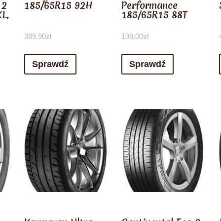
 2
185/65R15 92H
Performance
L,
185/65R15 88T
389,90
zł
198,00
zł
Sprawdź
Sprawdź