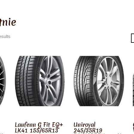
tnie
esults
Laufenn G Fit EQ+
Uniroyal
LK41 155/65R13
245/35R19