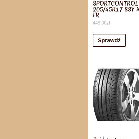
SPORTCONTROL
205/45R17 88Y X
FR
449,00
zł
Sprawdź