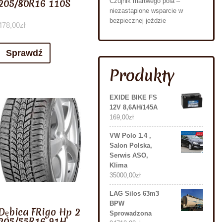
205/80R16 110S
Czujnik martwego pola –
niezastąpione wsparcie w
bezpiecznej jeździe
478,00
zł
Sprawdź
Produkty
EXIDE BIKE FS
12V 8,6AH/145A
169,00
zł
VW Polo 1.4 ,
Salon Polska,
Serwis ASO,
Klima
35000,00
zł
LAG Silos 63m3
BPW
Dębica FRigo Hp 2
Sprowadzona
205/55R16 91H