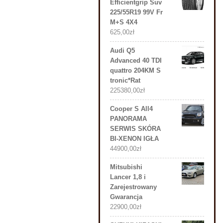
Efficientgrip Suv
225/55R19 99V Fr
M+S 4X4
625,00
zł
Audi Q5
Advanced 40 TDI
quattro 204KM S
tronic*Rat
225380,00
zł
Cooper S All4
PANORAMA
SERWIS SKÓRA
BI-XENON IGŁA
44900,00
zł
Mitsubishi
Lancer 1,8 i
Zarejestrowany
Gwarancja
22900,00
zł