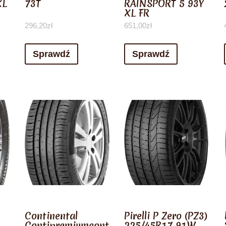
XL
73T
RAINSPORT 5 93Y
XL FR
296,20
zł
651,00
zł
Sprawdź
Sprawdź
Continental
Pirelli P Zero (PZ3)
Contipremiumcont
225/45R17 91W