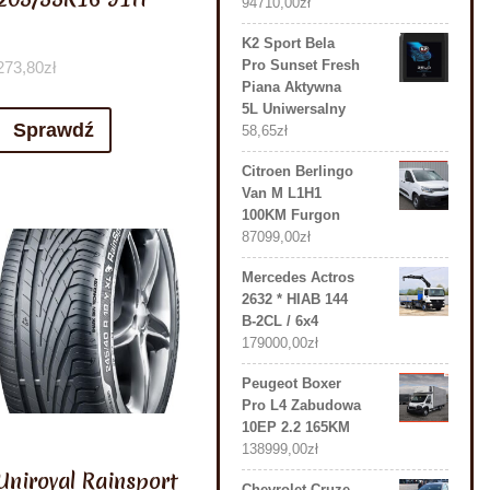
94710,00
zł
K2 Sport Bela
Pro Sunset Fresh
273,80
zł
Piana Aktywna
5L Uniwersalny
Sprawdź
58,65
zł
Citroen Berlingo
Van M L1H1
100KM Furgon
87099,00
zł
Mercedes Actros
2632 * HIAB 144
B-2CL / 6x4
179000,00
zł
Peugeot Boxer
Pro L4 Zabudowa
10EP 2.2 165KM
138999,00
zł
Uniroyal Rainsport
Chevrolet Cruze