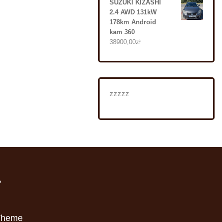
SUZUKI KIZASHI
2.4 AWD 131kW
178km Android
kam 360
38900,00
zł
zzzzz
i
Theme