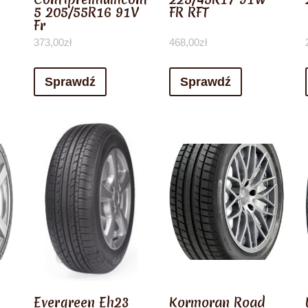
5 205/55R16 91V
FR RFT
Fr
373,00
zł
468,00
zł
Sprawdź
Sprawdź
Evergreen Eh23
Kormoran Road