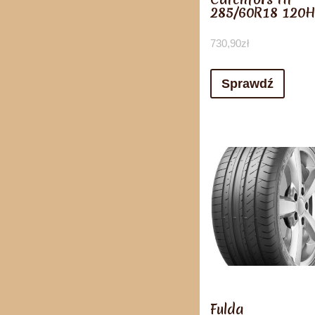
285/60R18 120H
730,90
zł
Sprawdź
Fulda