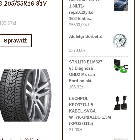
3 205/55R16 91V
1.8iLT1-
rej.2012tylko
168Tkmbe...
495,67
zł
25500,00
zł
Alufelgi Borbet Z
Sprawdź
3378,00
zł
STN1170 ELM327
v3 Diagnoza
OBD2 Ms-can
Ford polski
166,32
zł
LECHPOL
KPO3711-1.5
KABEL SVGA
WTYK-GNIAZDO 1,5M
(KPO371115)
31,00
zł