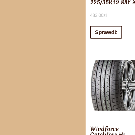
225/35R19 88Y 
483,00
zł
Sprawdź
Windforce
Catchfors Ht