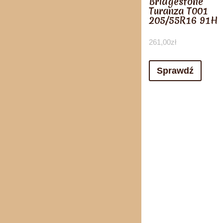
Bridgestone
Turanza T001
205/55R16 91H
261,00
zł
Sprawdź