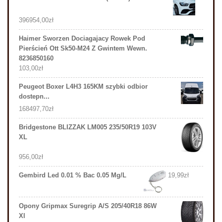
396954,00
zł
Haimer Sworzen Dociagajacy Rowek Pod
Pierścień Ott Sk50-M24 Z Gwintem Wewn.
8236850160
103,00
zł
Peugeot Boxer L4H3 165KM szybki odbior
dostepn...
168497,70
zł
Bridgestone BLIZZAK LM005 235/50R19 103V
XL
956,00
zł
Gembird Led 0.01 % Bac 0.05 Mg/L
19,99
zł
Opony Gripmax Suregrip A/S 205/40R18 86W
Xl