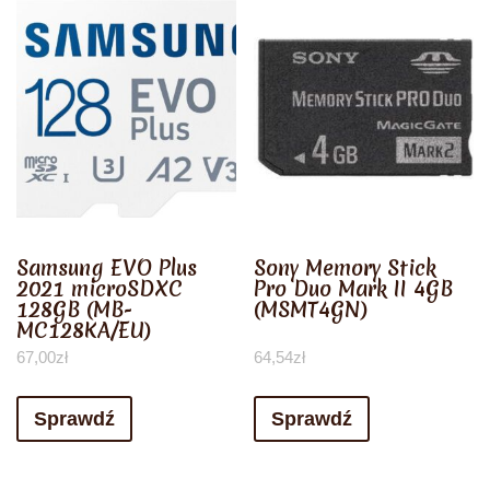
Samsung EVO Plus
Sony Memory Stick
2021 microSDXC
Pro Duo Mark II 4GB
128GB (MB-
(MSMT4GN)
MC128KA/EU)
67,00
zł
64,54
zł
Sprawdź
Sprawdź