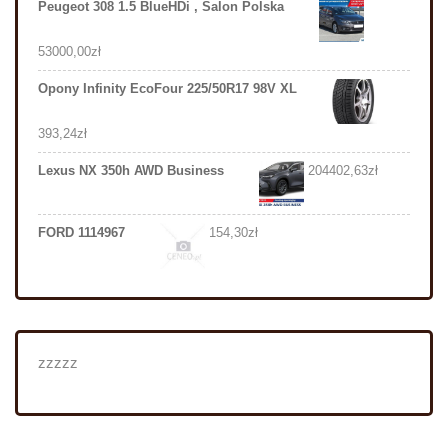
Peugeot 308 1.5 BlueHDi , Salon Polska
53000,00
zł
Opony Infinity EcoFour 225/50R17 98V XL
393,24
zł
Lexus NX 350h AWD Business
204402,63
zł
FORD 1114967
154,30
zł
zzzzz