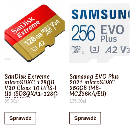
SanDisk Extreme
Samsung EVO Plus
microSDXC 128GB
2021 microSDXC
V30 Class 10 UHS-I
256GB (MB-
U3 (SDSQXA1-128G-
MC256KA/EU)
GN6MA)
99,00
zł
135,00
zł
Sprawdź
Sprawdź