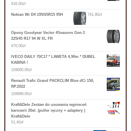
416,00
zł
Nokian Wr D4 195/65R15 95H
741,90
zł
Opony Goodyear Vector 4Seasons Gen-3
225/45 R17 94 W XL FR
470,00
zł
IVECO DAILY 70C17 * LAWETA 4,90m * DUBEL
KABINA !
159000,00
zł
Renault Trafic Grand PACKCLIM Blue dCi 150,
RP.2022
159999,00
zł
Kraft&Dele Zestaw do usuwania wgnieceń
karoserii 20el. (puller ręczny + adaptery )
Kraft&Dele
51,40
zł