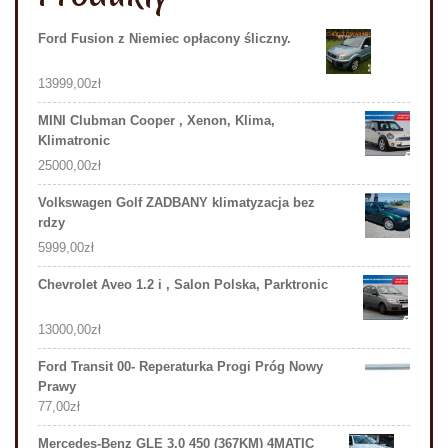
Ford Fusion z Niemiec opłacony śliczny.
13999,00
zł
MINI Clubman Cooper , Xenon, Klima,
Klimatronic
25000,00
zł
Volkswagen Golf ZADBANY klimatyzacja bez
rdzy
5999,00
zł
Chevrolet Aveo 1.2 i , Salon Polska, Parktronic
13000,00
zł
Ford Transit 00- Reperaturka Progi Próg Nowy
Prawy
77,00
zł
Mercedes-Benz GLE 3.0 450 (367KM) 4MATIC