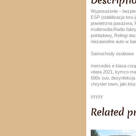
Descripti
Wyposażenie – bezpiec
ESP (stabilizacja toru
powietrzna pasażera,
multimedia:Radio fabr
pokładowy, Relingi d
niezawodne auto w ba
Samochody osobowe
mercedes e klasa coup
vitara 2021, kymco max
500x suv, dezynfekcja
chrysler town, jaki k
yyyyy
Related p