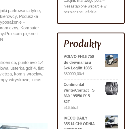
Czujnik martwego pola –
niezastąpione wsparcie w
iki parkowania tylne,
bezpiecznej jeździe
a kierowcy, Poduszka
Wyposażenie –
noramiczny, Komputer
ny:Polecam piękne i
FN
Produkty
VOLVO FH16 750
roen c5, punto evo 1.4,
do drewna lasu
a lusterka golf 4, fiat
6x4 Loglift 108S
wietrza, komis wrocław,
380000,00
zł
pompy wtryskowej lucas
Continental
WinterContact TS
860 195/50 R15
82T
516,55
zł
IVECO DAILY
35S14 CHŁODNIA