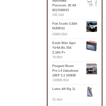
Wycinaka
Pierscien. 00 A8
8213340015
335,14
zł
Fiat Scudo 2,0jtd
DUDKI11
20900,00
zł
Exide Bike Agm
Ytr4A-Bs 35A
2,3Ah P+
78,99
zł
Peugeot Boxer
Pro L4 Zabudowa
10EP 2.2 165KM
138999,00
zł
Lotos Atf IIIg 1L
25,44
zł