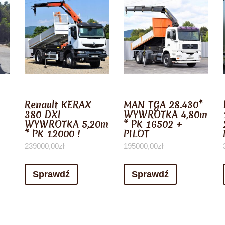
Renault KERAX
MAN TGA 28.430*
380 DXI
WYWROTKA 4,80m
WYWROTKA 5,20m
* PK 16502 +
* PK 12000 !
PILOT
239000,00
zł
195000,00
zł
Sprawdź
Sprawdź