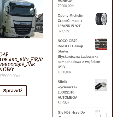
AGREGAT
79900,00
zł
Opony Michelin
CrossClimate +
185/65R15 92T
377,52
zł
NOCO GB70
Boost HD Jump
Starter
DAF
Błyskawiczna Ładowarka
106.480_6X2_FIRANKA_PRZEB:
samochodowa z wejściem
299000km!_JAK
USB
NOWY
1030,00
zł
375000,00
zł
Silnik
wycieraczek
Sprawdź
150022310
AUTOMEGA
84,08
zł
Gfs Nóż Hsse Do