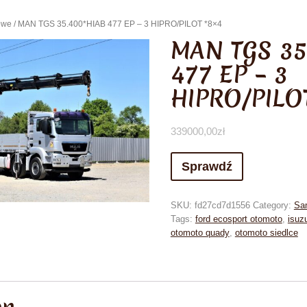
owe
/ MAN TGS 35.400*HIAB 477 EP – 3 HIPRO/PILOT *8×4
MAN TGS 35
477 EP – 3
HIPRO/PILO
339000,00
zł
Sprawdź
SKU:
fd27cd7d1556
Category:
Sa
Tags:
ford ecosport otomoto
,
isuz
otomoto quady
,
otomoto siedlce