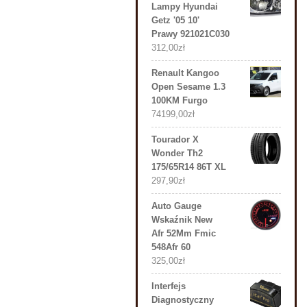
Lampy Hyundai
Getz '05 10'
Prawy 921021C030
312,00
zł
Renault Kangoo
Open Sesame 1.3
100KM Furgo
74199,00
zł
Tourador X
Wonder Th2
175/65R14 86T XL
297,90
zł
Auto Gauge
Wskaźnik New
Afr 52Mm Fmic
548Afr 60
325,00
zł
Interfejs
Diagnostyczny