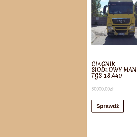
CIĄGNIK
SIODŁOWY MAN
TGS 18.440
50000,00
zł
Sprawdź