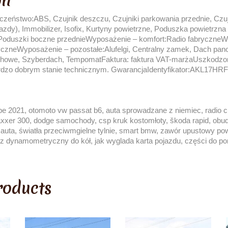
on
zeństwo:ABS, Czujnik deszczu, Czujniki parkowania przednie, Czujn
 jazdy), Immobilizer, Isofix, Kurtyny powietrzne, Poduszka powietrzn
 Poduszki boczne przednieWyposażenie – komfort:Radio fabryczne
yczneWyposażenie – pozostałe:Alufelgi, Centralny zamek, Dach pa
achowe, Szyberdach, TempomatFaktura: faktura VAT-marżaUszkodzo
rdzo dobrym stanie technicznym. GwarancjaIdentyfikator:AKL17HR
e 2021, otomoto vw passat b6, auta sprowadzane z niemiec, radio cit
xer 300, dodge samochody, csp kruk kostomłoty, škoda rapid, obudow
 auta, światła przeciwmgielne tylnie, smart bmw, zawór upustowy po
lucz dynamometryczny do kół, jak wyglada karta pojazdu, części do 
roducts