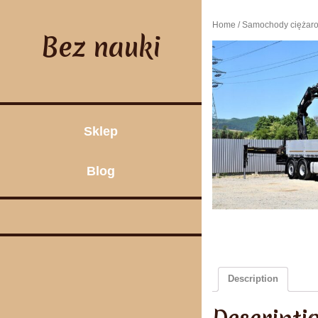
Skip
to
Home
/
Samochody ciężar
content
Bez nauki
Sklep
Blog
Description