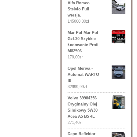
Alfa Romeo
Stelvio Full
wersja.
145000,00
zł
Mar-Pol Mar-Pol
Gzl-30 Szybkie
Ładowanie Profi
M82506
179,00
zł
Opel Meriva -
Automat WARTO
!!!
32999,99
zł
Volvo 39984356
Oryginalny Olej
Silnikowy 5W30
Acea A5 B5 4L
271,40
zł
Depo Reflektor