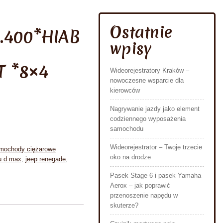
Ostatnie
.400*HIAB
wpisy
T *8×4
Wideorejestratory Kraków –
nowoczesne wsparcie dla
kierowców
Nagrywanie jazdy jako element
codziennego wyposażenia
samochodu
Wideorejestrator – Twoje trzecie
mochody ciężarowe
oko na drodze
u d max
,
jeep renegade
,
Pasek Stage 6 i pasek Yamaha
Aerox – jak poprawić
przenoszenie napędu w
skuterze?