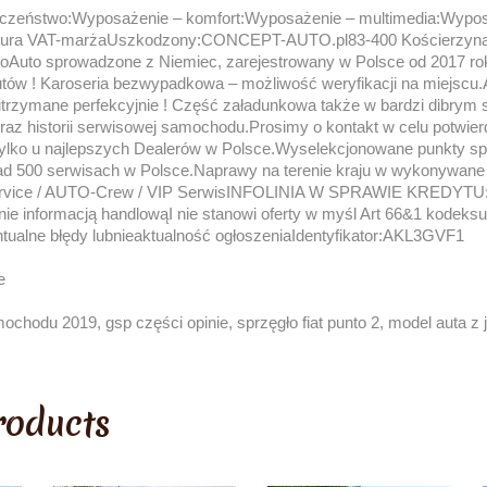
czeństwo:Wyposażenie – komfort:Wyposażenie – multimedia:Wypos
faktura VAT-marżaUszkodzony:CONCEPT-AUTO.pl83-400 Kościerzyn
oAuto sprowadzone z Niemiec, zarejestrowany w Polsce od 2017 ro
utów ! Karoseria bezwypadkowa – możliwość weryfikacji na miejscu
a utrzymane perfekcyjnie ! Część załadunkowa także w bardzi dibrym
oraz historii serwisowej samochodu.Prosimy o kontakt w celu potwie
tylko u najlepszych Dealerów w Polsce.Wyselekcjonowane punkty s
d 500 serwisach w Polsce.Naprawy na terenie kraju w wykonywan
vice / AUTO-Crew / VIP SerwisINFOLINIA W SPRAWIE KREDYTU:5
znie informacją handlowąI nie stanowi oferty w myśl Art 66&1 kodek
tualne błędy lubnieaktualność ogłoszeniaIdentyfikator:AKL3GVF1
e
odu 2019, gsp części opinie, sprzęgło fiat punto 2, model auta z j
roducts