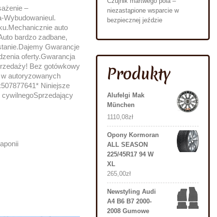
Czujnik martwego pola –
ażenie –
niezastąpione wsparcie w
a-Wybudowanieul.
bezpiecznej jeździe
ku.Mechanicznie auto
.Auto bardzo zadbane,
 stanie.Dajemy Gwarancje
rdzenia oferty.Gwarancja
przedaży! Bez gotówkowy
Produkty
e w autoryzowanych
07877641* Niniejsze
su cywilnegoSprzedający
Alufelgi Mak
München
1110,08
zł
Opony Kormoran
aponii
ALL SEASON
225/45R17 94 W
XL
265,00
zł
Newstyling Audi
A4 B6 B7 2000-
2008 Gumowe