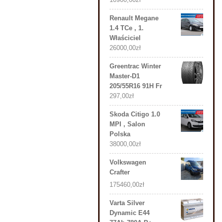
Renault Megane
1.4 TCe , 1.
Właściciel
26000,00
zł
Greentrac Winter
Master-D1
205/55R16 91H Fr
297,00
zł
Skoda Citigo 1.0
MPI , Salon
Polska
38000,00
zł
Volkswagen
Crafter
175460,00
zł
Varta Silver
Dynamic E44