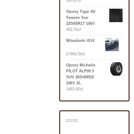
240,47
zł
Opony Tigar All
Season Suv
225/65R17 106V
402,55
zł
Mitsubishi ASX
67900,00
zł
Opony Michelin
PILOT ALPIN 5
SUV 265/40R22
106V XL
1683,00
zł
zzzzz