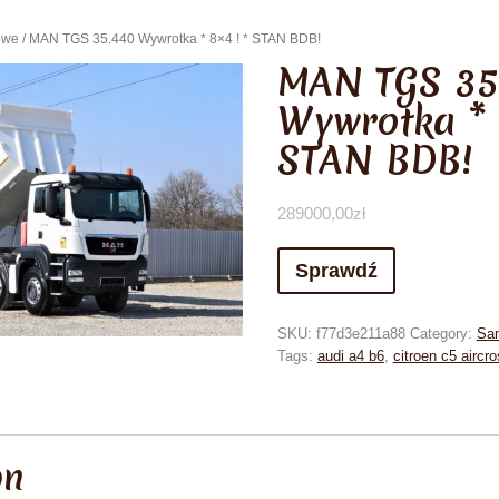
owe
/ MAN TGS 35.440 Wywrotka * 8×4 ! * STAN BDB!
MAN TGS 35
Wywrotka * 
STAN BDB!
289000,00
zł
Sprawdź
SKU:
f77d3e211a88
Category:
Sa
Tags:
audi a4 b6
,
citroen c5 aircr
on