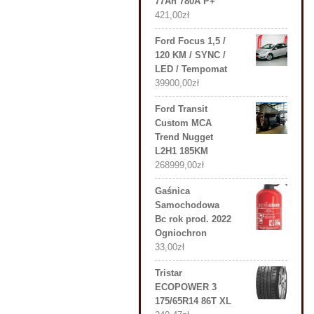
77Ah 780A P+
421,00
zł
Ford Focus 1,5 /
120 KM / SYNC /
LED / Tempomat
39900,00
zł
Ford Transit
Custom MCA
Trend Nugget
L2H1 185KM
268999,00
zł
Gaśnica
Samochodowa
Bc rok prod. 2022
Ogniochron
33,00
zł
Tristar
ECOPOWER 3
175/65R14 86T XL