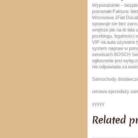
Wyposażenie – bezpie
pozostałe:Faktura: 
Wrzosowa 1Fiat Ducat
sprawuje sie bez zarz
wnętrze jak na te lat
przebiegu, legalności 
VIP na auta używane 
system napraw w pona
serwisach BOSCH Ser
ogłoszenie jest wyłąc
nie odpowiada za ewen
Samochody dostawcz
umowa sprzedaży samoch
yyyyy
Related p