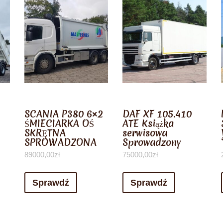
SCANIA P380 6×2
DAF XF 105.410
ŚMIECIARKA OŚ
ATE Książka
SKRĘTNA
serwisowa
SPROWADZONA
Sprowadzony
89000,00
zł
75000,00
zł
Sprawdź
Sprawdź