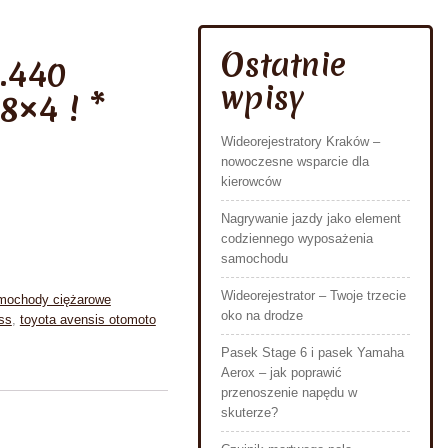
Ostatnie
.440
wpisy
8×4 ! *
Wideorejestratory Kraków –
nowoczesne wsparcie dla
kierowców
Nagrywanie jazdy jako element
codziennego wyposażenia
samochodu
Wideorejestrator – Twoje trzecie
mochody ciężarowe
oko na drodze
oss
,
toyota avensis otomoto
Pasek Stage 6 i pasek Yamaha
Aerox – jak poprawić
przenoszenie napędu w
skuterze?