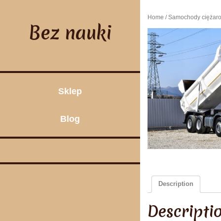
Skip
to
Home
/
Samochody ciężar
content
Bez nauki
Sklep
Blog
Description
Descripti