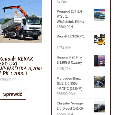
64,00
zł
Peugeot 207 1.4
VTi , 1.
Właściciel, Klima
13500,00
zł
Dewalt DCH263P1
1273,90
zł
Renault KERAX
Huawei P20 Pro
380 DXI
6/128GB Czarny
WYWROTKA 5,20m
1285,71
zł
* PK 12000 !
Mercedes-Benz
239000,00
zł
GLE 2.0 350e
4MATIC (333KM)
Sprawdź
365200,00
zł
Chrysler Voyager
2.5 Diesel 141KM
10900,00
zł