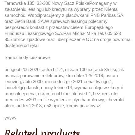
Tarnowska 185, 33-300 Nowy Sącz,PolskaPomagamy w
załatwieniu leasingu lub kredytu na wybrany przez Klienta
samochód. Współpracujemy z placówkami PNB Paribas SA.
oraz Getin Bank SA.W sprawach leasingu polecamy
bezpośredni kontakt z przedstawicielem Europejskiego
Funduszu Leasingowego S.A.Pan Michał Mika Tel. 609 523
855Tablice zjazdowe oraz ubezpieczenie OC na drogę powrotną
dostępne od ręki !
Samochody ciężarowe
peugeot 206 2020, astra h 1.4, nissan 100 nx, audi 35 tfsi, jak
usunąć parowanie reflektorów, ktm duke 125 2019, osram
ledriving, auto 2000, mercedes gle 2021 cena, twingo 1,
ladnefelgi gdansk, opony letnie r14, wymiana oleju w skrzyni
manualnej cena, osram cool blue intense h4, bezpieczniki
mercedes w203, co ile wymieniac plyn hamulcowy, chevrolet
alero, audi s4 2013, n52 opinie, komis przasnysz
yyyyy
Related products