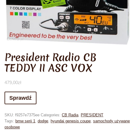
President Radio CB
TEDDY II ASC VOX
479,00
zł
Sprawdź
SKU:
f9257e7375ee
Categories:
CB Radia
,
PRESIDENT
Tags:
bmw serii 1
,
dodge
,
hyundai genesis coupe
,
samochody używane
osobowe