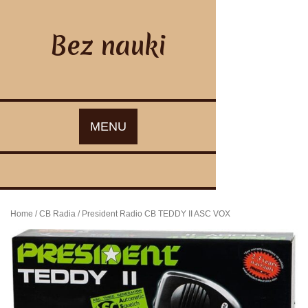
Skip
to
content
Bez nauki
MENU
Home
/
CB Radia
/ President Radio CB TEDDY II ASC VOX