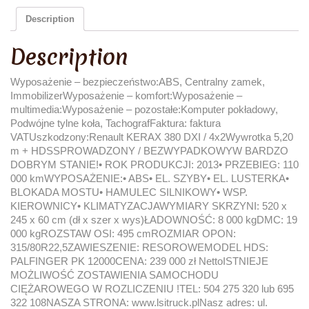
Description
Description
Wyposażenie – bezpieczeństwo:ABS, Centralny zamek,
ImmobilizerWyposażenie – komfort:Wyposażenie –
multimedia:Wyposażenie – pozostałe:Komputer pokładowy,
Podwójne tylne koła, TachografFaktura: faktura
VATUszkodzony:Renault KERAX 380 DXI / 4x2Wywrotka 5,20
m + HDSSPROWADZONY / BEZWYPADKOWYW BARDZO
DOBRYM STANIE!• ROK PRODUKCJI: 2013• PRZEBIEG: 110
000 kmWYPOSAŻENIE:• ABS• EL. SZYBY• EL. LUSTERKA•
BLOKADA MOSTU• HAMULEC SILNIKOWY• WSP.
KIEROWNICY• KLIMATYZACJAWYMIARY SKRZYNI: 520 x
245 x 60 cm (dł x szer x wys)ŁADOWNOŚĆ: 8 000 kgDMC: 19
000 kgROZSTAW OSI: 495 cmROZMIAR OPON:
315/80R22,5ZAWIESZENIE: RESOROWEMODEL HDS:
PALFINGER PK 12000CENA: 239 000 zł NettoISTNIEJE
MOŻLIWOŚĆ ZOSTAWIENIA SAMOCHODU
CIĘŻAROWEGO W ROZLICZENIU !TEL: 504 275 320 lub 695
322 108NASZA STRONA: www.lsitruck.plNasz adres: ul.