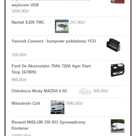
wejściem USB
1030,00
zł
Navitel E200 TMC
247,90
zł
Yanosik Connect - komputer pokładowy YCO
159,00
zł
Ford Oe Akumulator 70Ah 720A Agm Start
Stop 1678091
999,00
zł
Chłodnica Wody MAZDA 6 02-
358,00
zł
Mitsubishi Colt
7990,00
zł
Renault MIDLUM 150 DCI Sprowadzony
Kontener
33000,00
zł