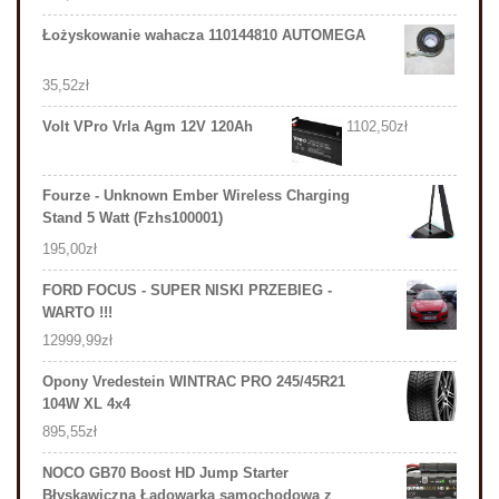
Łożyskowanie wahacza 110144810 AUTOMEGA
35,52
zł
Volt VPro Vrla Agm 12V 120Ah
1102,50
zł
Fourze - Unknown Ember Wireless Charging
Stand 5 Watt (Fzhs100001)
195,00
zł
FORD FOCUS - SUPER NISKI PRZEBIEG -
WARTO !!!
12999,99
zł
Opony Vredestein WINTRAC PRO 245/45R21
104W XL 4x4
895,55
zł
NOCO GB70 Boost HD Jump Starter
Błyskawiczna Ładowarka samochodowa z