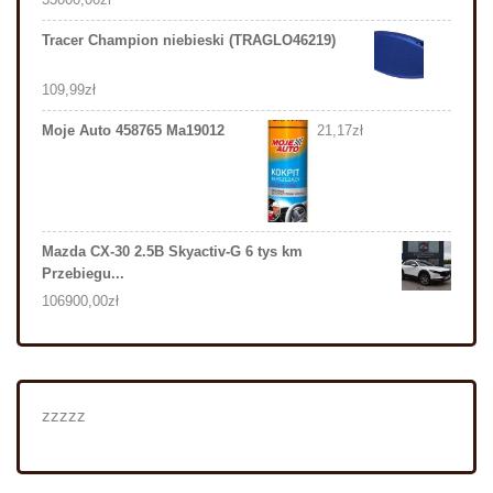
Tracer Champion niebieski (TRAGLO46219)
109,99
zł
Moje Auto 458765 Ma19012
21,17
zł
Mazda CX-30 2.5B Skyactiv-G 6 tys km
Przebiegu...
106900,00
zł
zzzzz