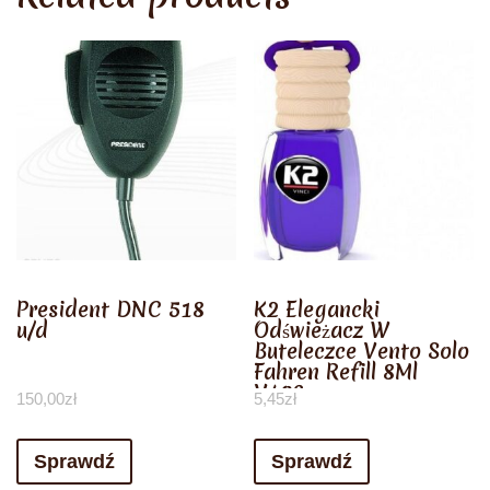
President DNC 518
K2 Elegancki
u/d
Odświeżacz W
Buteleczce Vento Solo
Fahren Refill 8Ml
V406
150,00
zł
5,45
zł
Sprawdź
Sprawdź