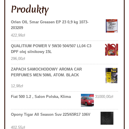
Produkty
Orlen OIL Smar Greasen EP 23 0,9 kg 1073-
203209
422,99
zł
QUALITIUM POWER V 5W30 504/507 LL04 C3
DPF olej silnikowy 15L
296,00
zł
ZAPACH SAMOCHODOWY AROMA CAR
PERFUMES MEN 50ML ATOM. BLACK
12,98
zł
Fiat 500 1.2 , Salon Polska, Klima
31000,00
zł
Opony Tigar All Season Suv 225/65R17 106V
402,55
zł