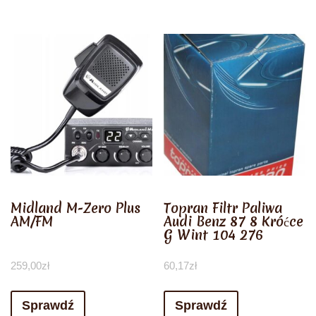
Midland M-Zero Plus
Topran Filtr Paliwa
AM/FM
Audi Benz 87 8 Króćce
G Wint 104 276
259,00
zł
60,17
zł
Sprawdź
Sprawdź