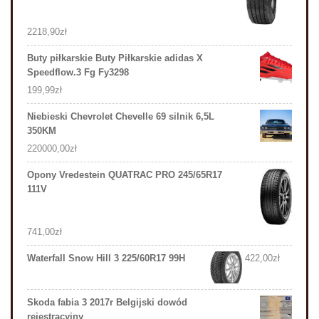
2218,90
zł
Buty piłkarskie Buty Piłkarskie adidas X
Speedflow.3 Fg Fy3298
199,99
zł
Niebieski Chevrolet Chevelle 69 silnik 6,5L
350KM
220000,00
zł
Opony Vredestein QUATRAC PRO 245/65R17
111V
741,00
zł
Waterfall Snow Hill 3 225/60R17 99H
422,00
zł
Skoda fabia 3 2017r Belgijski dowód
rejestracyjny