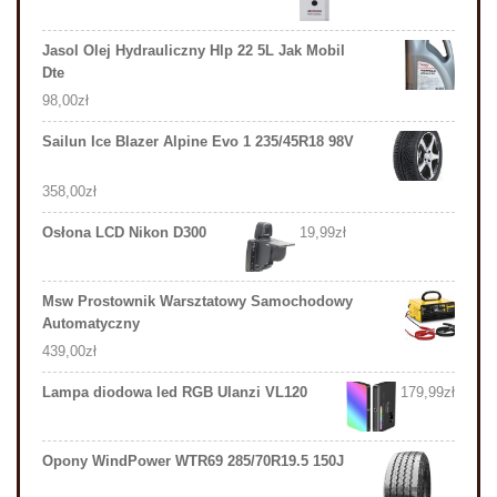
Jasol Olej Hydrauliczny Hlp 22 5L Jak Mobil
Dte
98,00
zł
Sailun Ice Blazer Alpine Evo 1 235/45R18 98V
358,00
zł
Osłona LCD Nikon D300
19,99
zł
Msw Prostownik Warsztatowy Samochodowy
Automatyczny
439,00
zł
Lampa diodowa led RGB Ulanzi VL120
179,99
zł
Opony WindPower WTR69 285/70R19.5 150J