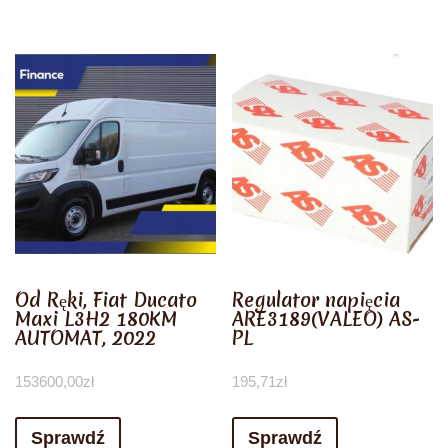
Od Ręki, Fiat Ducato
Regulator napięcia
Maxi L3H2 180KM
ARE3189(VALEO) AS-
AUTOMAT, 2022
PL
153600,00
zł
195,71
zł
Sprawdź
Sprawdź