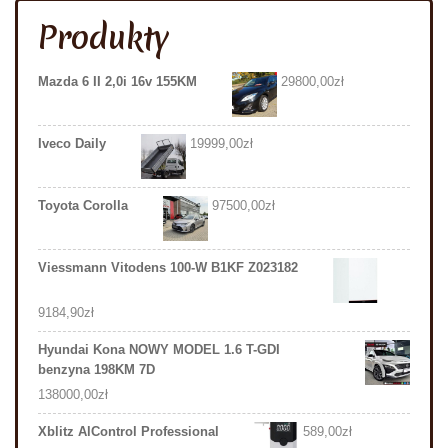
Produkty
Mazda 6 II 2,0i 16v 155KM
29800,00
zł
Iveco Daily
19999,00
zł
Toyota Corolla
97500,00
zł
Viessmann Vitodens 100-W B1KF Z023182
9184,90
zł
Hyundai Kona NOWY MODEL 1.6 T-GDI
benzyna 198KM 7D
138000,00
zł
Xblitz AlControl Professional
589,00
zł