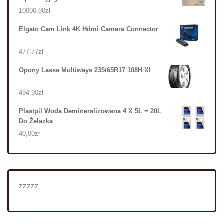
10000,00
zł
Elgato Cam Link 4K Hdmi Camera Connector
477,77
zł
Opony Lassa Multiways 235/65R17 108H Xl
494,90
zł
Plastpil Woda Demineralizowana 4 X 5L = 20L
Do Żelazka
40,00
zł
zzzzz