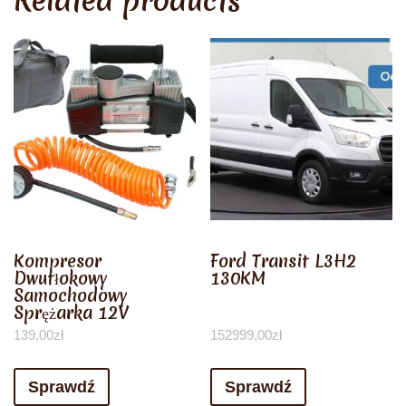
Related products
Kompresor
Ford Transit L3H2
Dwutłokowy
130KM
Samochodowy
Sprężarka 12V
139,00
zł
152999,00
zł
Sprawdź
Sprawdź