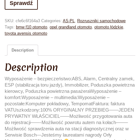
Sprawdź
SKU:
cfe6c6f164a3
Categories:
AS-PL
,
Rozruszniki samochodowe
Tags:
bmw f10 otomoto
,
opel grandland otomoto
,
otomoto łódzkie
,
toyota avensis otomoto
Description
Description
Wyposażenie – bezpieczeństwo:ABS, Alarm, Centralny zamek,
ESP (stabilizacja toru jazdy), Immobilizer, Poduszka powietrzna
kierowcy, Poduszka powietrzna pasażeraWyposażenie –
komfort:Wyposażenie – multimedia:Wyposażenie –
pozostałe:Komputer pokładowy, TempomatFaktura: faktura
VATUszkodzony:100% ORYGINALNY PRZEBIEG——JEDEN
PRYWATNY WŁAŚCICIEL——Możliwość przygotowania auta
do rejestracji——-Możliwość powrotu autem na kołach——–
Możliwość sprawdzenia auta na stacji diagnostycznej oraz w
Serwisie Bosch—Jesteśmy laureatami nagrody Orły