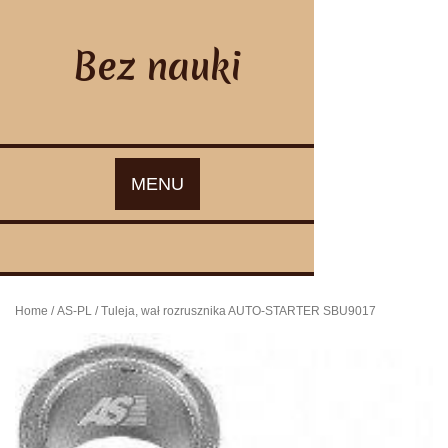
Skip
to
content
Bez nauki
MENU
Home
/
AS-PL
/ Tuleja, wał rozrusznika AUTO-STARTER SBU9017