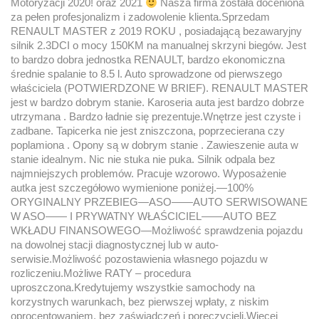
Motoryzacji 2020! oraz 2021
Nasza firma została doceniona
za pełen profesjonalizm i zadowolenie klienta.Sprzedam
RENAULT MASTER z 2019 ROKU , posiadającą bezawaryjny
silnik 2.3DCI o mocy 150KM na manualnej skrzyni biegów. Jest
to bardzo dobra jednostka RENAULT, bardzo ekonomiczna
średnie spalanie to 8.5 l. Auto sprowadzone od pierwszego
właściciela (POTWIERDZONE W BRIEF). RENAULT MASTER
jest w bardzo dobrym stanie. Karoseria auta jest bardzo dobrze
utrzymana . Bardzo ładnie się prezentuje.Wnętrze jest czyste i
zadbane. Tapicerka nie jest zniszczona, poprzecierana czy
poplamiona . Opony są w dobrym stanie . Zawieszenie auta w
stanie idealnym. Nic nie stuka nie puka. Silnik odpala bez
najmniejszych problemów. Pracuje wzorowo. Wyposażenie
autka jest szczegółowo wymienione poniżej.—100%
ORYGINALNY PRZEBIEG—ASO——AUTO SERWISOWANE
W ASO—— I PRYWATNY WŁAŚCICIEL——AUTO BEZ
WKŁADU FINANSOWEGO—Możliwość sprawdzenia pojazdu
na dowolnej stacji diagnostycznej lub w auto-
serwisie.Możliwość pozostawienia własnego pojazdu w
rozliczeniu.Możliwe RATY – procedura
uproszczona.Kredytujemy wszystkie samochody na
korzystnych warunkach, bez pierwszej wpłaty, z niskim
oprocentowaniem, bez zaświadczeń i poręczycieli.Więcej