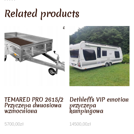
Related products
TEMARED PRO 2615/2
Dethleffs VIP emotion
Przyczepa dwuosiowa
przyczepa
wzmocniona
kampingowa
5700,00
zł
14500,00
zł