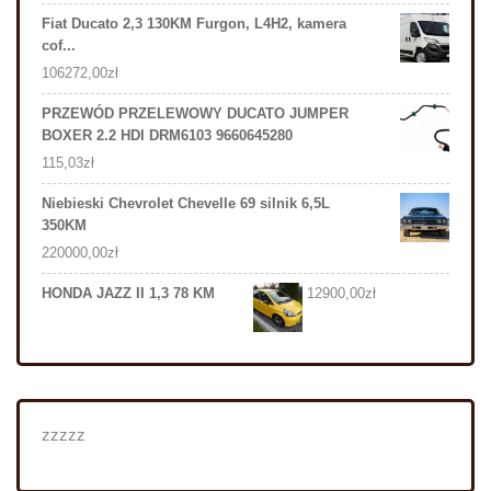
Fiat Ducato 2,3 130KM Furgon, L4H2, kamera
cof...
106272,00
zł
PRZEWÓD PRZELEWOWY DUCATO JUMPER
BOXER 2.2 HDI DRM6103 9660645280
115,03
zł
Niebieski Chevrolet Chevelle 69 silnik 6,5L
350KM
220000,00
zł
HONDA JAZZ II 1,3 78 KM
12900,00
zł
zzzzz