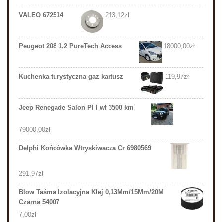
VALEO 672514
213,12
zł
Peugeot 208 1.2 PureTech Access
18000,00
zł
Kuchenka turystyczna gaz kartusz
119,97
zł
Jeep Renegade Salon Pl I wł 3500 km
79000,00
zł
Delphi Końcówka Wtryskiwacza Cr 6980569
291,97
zł
Blow Taśma Izolacyjna Klej 0,13Mm/15Mm/20M
Czarna 54007
7,00
zł