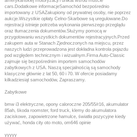
amerykańskiej motoryzacji i unikat wśród muscle
cars.Dodatkowe informacjeSamochód bezpośrednio
importowany z USAZakupiony od prywatnej osoby, nie poprzez
aukcje.Wszystkie opłaty Celno-Skarbowe są uregulowane.Do
rejestracji istnieje potrzeba wykonania pierwszego przeglądu
oraz tłumaczenia dokumentów.Służymy pomocą w
przygotowaniu wszystkich dokumentów rejestracyjnych.Przed
zakupem auta w Stanach Zjednoczonych na miejscu, przez
naszych ludzi przeprowadzona jest dokładna kontrola pojazdu
pod względem technicznym i wizualnym.Firma Auto-Classic
zajmuje się bezpośrednim importem samochodów
zabytkowych z USA. Naszą specjalnością są samochody
klasyczne głównie z lat 50, 60 i 70. W ofercie posiadamy
kilkadziesiąt samochodów, Zapraszamy.
Zabytkowe
bmw i3 elektryczne, opony caloroczne 205/55/r16, akumulator
85ah, škoda roomster, ford truck, klemy do akumulatora
zaciskowe, zapowietrzone hamulce, światła pozycyjne kiedy
używać, honda city oto moto, om646 opinie
yyyyy