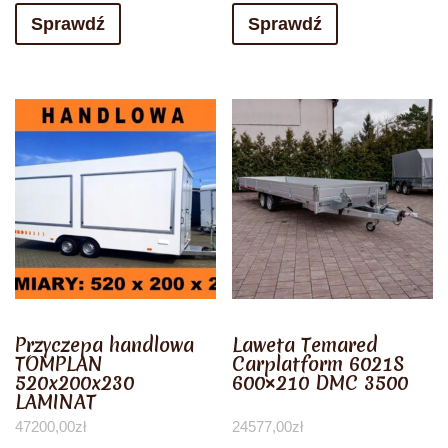
Sprawdź
Sprawdź
Przyczepa handlowa
Laweta Temared
TOMPLAN
Carplatform 6021S
520x200x230
600×210 DMC 3500
LAMINAT
47200,00
zł
24577,00
zł