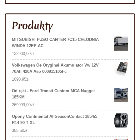
Produkty
MITSUBISHI FUSO CANTER 7C15 CHŁODNIA
WINDA 12EP AC
132900,00
zł
Volkswagen Oe Oryginał Akumulator Vw 12V
70Ah 420A Aso 000915105Fc
1090,95
zł
Od ręki - Ford Transit Custom MCA Nugget
185KM
269999,00
zł
Opony Continental AllSeasonContact 185/65
R14 90 T XL
355,50
zł