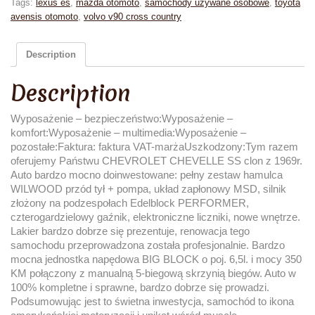
Tags:
lexus es
,
mazda otomoto
,
samochody używane osobowe
,
toyota
avensis otomoto
,
volvo v90 cross country
Description
Description
Wyposażenie – bezpieczeństwo:Wyposażenie –
komfort:Wyposażenie – multimedia:Wyposażenie –
pozostałe:Faktura: faktura VAT-marżaUszkodzony:Tym razem
oferujemy Państwu CHEVROLET CHEVELLE SS clon z 1969r.
Auto bardzo mocno doinwestowane: pełny zestaw hamulca
WILWOOD przód tył + pompa, układ zapłonowy MSD, silnik
złożony na podzespołach Edelblock PERFORMER,
czterogardzielowy gaźnik, elektroniczne liczniki, nowe wnętrze.
Lakier bardzo dobrze się prezentuje, renowacja tego
samochodu przeprowadzona została profesjonalnie. Bardzo
mocna jednostka napędowa BIG BLOCK o poj. 6,5l. i mocy 350
KM połączony z manualną 5-biegową skrzynią biegów. Auto w
100% kompletne i sprawne, bardzo dobrze się prowadzi.
Podsumowując jest to świetna inwestycja, samochód to ikona