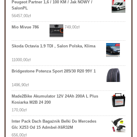
Peugeot Partner 1,6 / 100 KM / Jak NOWY /
SalonPL
56457,00
zł
Mio Mivue 786
749,00
zł
Skoda Octavia 1.9 TDI , Salon Polska, Klima
11000,00
zł
Bridgestone Potenza Sport 285/30 R20 99Y 1
1496,90
zł
Made2Bike Akumulator 12V 24Ah 200A L Plus
Kosiarka M2B 24 200
170,00
zł
Inter Pack Dach Bagażnik Belki Do Mercedes
Glc X253 Od 15 Admbel-X6R32M
656,00
zł