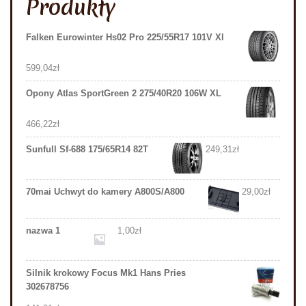
Produkty
Falken Eurowinter Hs02 Pro 225/55R17 101V Xl
599,04
zł
Opony Atlas SportGreen 2 275/40R20 106W XL
466,22
zł
Sunfull Sf-688 175/65R14 82T
249,31
zł
70mai Uchwyt do kamery A800S/A800
29,00
zł
nazwa 1
1,00
zł
Silnik krokowy Focus Mk1 Hans Pries
302678756