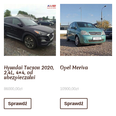
Hyundai Tucson 2020,
Opel Meriva
2.4L, 4×4, od
ubezpieczalni
86000,00
zł
10900,00
zł
Sprawdź
Sprawdź