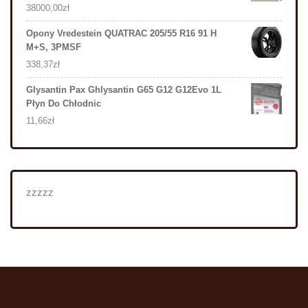
38000,00
zł
Opony Vredestein QUATRAC 205/55 R16 91 H
M+S, 3PMSF
338,37
zł
Glysantin Pax Ghlysantin G65 G12 G12Evo 1L
Płyn Do Chłodnic
11,66
zł
zzzzz