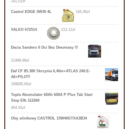
141,01
zł
Castrol EDGE 0W30 4L
165,90
zł
VALEO 672514
213,12
zł
Dacia Sandero II Dci Bez Dwumasy !!!
21499,99
zł
Daf CF 85.380 Skrzynia 6,40m+ATLAS 240.E-
A6+PILOT!
189000,00
zł
Topla Akumulator 60Ah 600A P Plus Tab Start
Stop Efb 112260
454,55
zł
Olej silnikowy CASTROL 15W40GTXA3B34