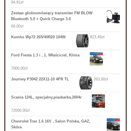
94,81
zł
Zestaw głośnomówiący transmiter FM BLOW
Bluetooth 5.0 + Quick Charge 3.0
68,00
zł
Kumho Wp72 265/40R20 104W
823,49
zł
Ford Fiesta 1.3 i , 1. Właściciel, Klima
7000,00
zł
Journey P3042 22X11-10 4PR TL
263,00
zł
Scania 124L, specjalny,piaskarka,2004r
72000,00
zł
Chevrolet Trax 1.6 16V , Salon Polska, GAZ,
Skóra