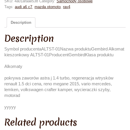
SKU:
4a01afaae538
Category:
Samochody osobowe
Tags:
audi a6 c7
,
mazda otomoto
,
rav4
Description
Description
Symbol producentaALTST-01Nazwa produktuGembird Alkomat
kieszonkowy ALTST-01ProducentGembirdKlasa produktu
Alkomaty
pokrywa zaworów astra j 1.4 turbo, regeneracja wtrysków
renault 1.5 dci cena, reno megane 2015, vario mercedes,
lemken, volkswagen crafter kamper, wycieraczki szyby,
motorad
yyyyy
Related products