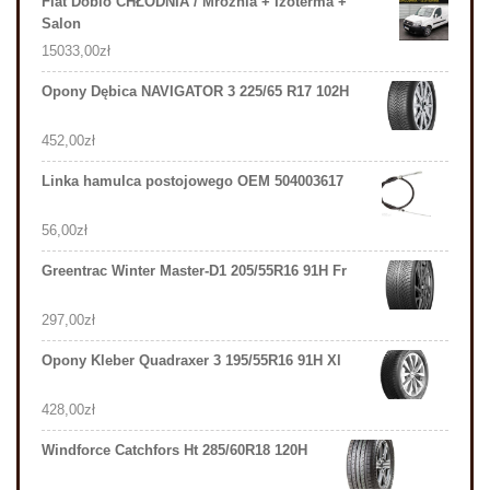
Fiat Doblo CHŁODNIA / Mrożnia + Izoterma +
Salon
15033,00
zł
Opony Dębica NAVIGATOR 3 225/65 R17 102H
452,00
zł
Linka hamulca postojowego OEM 504003617
56,00
zł
Greentrac Winter Master-D1 205/55R16 91H Fr
297,00
zł
Opony Kleber Quadraxer 3 195/55R16 91H Xl
428,00
zł
Windforce Catchfors Ht 285/60R18 120H