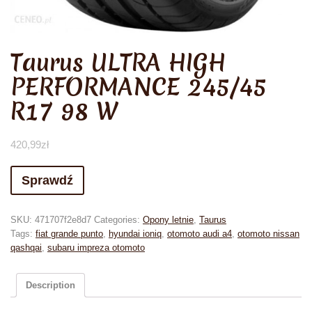
Taurus ULTRA HIGH
PERFORMANCE 245/45
R17 98 W
420,99
zł
Sprawdź
SKU:
471707f2e8d7
Categories:
Opony letnie
,
Taurus
Tags:
fiat grande punto
,
hyundai ioniq
,
otomoto audi a4
,
otomoto nissan
qashqai
,
subaru impreza otomoto
Description