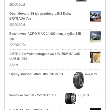
28000,00
zł
Opel Movano 94 tys przebieg L3H2 Doka
BRYGADA 7os!
98900,00
zł
Beczkowóz AGRO-MAX 24.000 okazja tylko 145
tys
220000,00
zł
AMTRA Żarówka halogenowa 12V 55W H7 CAR
LUM 91-004
8,51
zł
Opony Marshal Mh21 185/60R14 82H
474,00
zł
Westlake Sw618 235/55R17 99T
665,95
zł