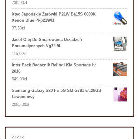
730,90
zł
Xtec Japońskie Żarówki P21W Ba15S 6000K
Xenon Blue Pkp21W/1
37,50
zł
Jasol Olej Do Smarowania Urządzeń
Pneumatycznych Vg32 5L
115,00
zł
Inter Pack Bagażnik Relingi Kia Sportage Iv
2016
549,00
zł
Samsung Galaxy S20 FE 5G SM-G781 6/128GB
Lawendowy
2095,00
zł
zzzzz