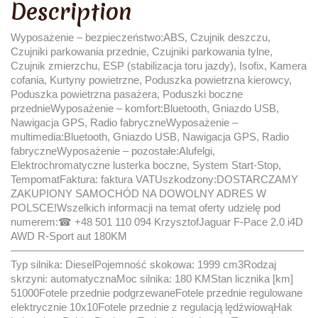
Description
Wyposażenie – bezpieczeństwo:ABS, Czujnik deszczu,
Czujniki parkowania przednie, Czujniki parkowania tylne,
Czujnik zmierzchu, ESP (stabilizacja toru jazdy), Isofix, Kamera
cofania, Kurtyny powietrzne, Poduszka powietrzna kierowcy,
Poduszka powietrzna pasażera, Poduszki boczne
przednieWyposażenie – komfort:Bluetooth, Gniazdo USB,
Nawigacja GPS, Radio fabryczneWyposażenie –
multimedia:Bluetooth, Gniazdo USB, Nawigacja GPS, Radio
fabryczneWyposażenie – pozostałe:Alufelgi,
Elektrochromatyczne lusterka boczne, System Start-Stop,
TempomatFaktura: faktura VATUszkodzony:DOSTARCZAMY
ZAKUPIONY SAMOCHÓD NA DOWOLNY ADRES W
POLSCE!Wszelkich informacji na temat oferty udzielę pod
numerem:☎ +48 501 110 094 KrzysztofJaguar F-Pace 2.0 i4D
AWD R-Sport aut 180KM
———————————————————————————–
Typ silnika: DieselPojemność skokowa: 1999 cm3Rodzaj
skrzyni: automatycznaMoc silnika: 180 KMStan licznika [km]
51000Fotele przednie podgrzewaneFotele przednie regulowane
elektrycznie 10x10Fotele przednie z regulacją lędźwiowąHak