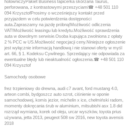
holowniczyPakiet BusinessTapicerka skórzana Taurus,
perforowana, z kontrastowymi przeszyciami☎ +48 501 110
094 KrzysztofProsimy o wcześniejszy kontakt przed
przyjazdem w celu potwierdzenia dostępności
auta.Zapraszamy na jazdę próbną!Możliwość odliczenia
VAT!Możliwość leasingu lub kredytu.Możliwość sprawdzenia
auta w dowolnym serwisie.Osoba kupująca zwolniona z opłaty
2 % PCC w US.Możliwość negocjacji ceny.Niniejsze ogłoszenie
jest wyłącznie informacją handlową i nie stanowi oferty w myśl
art. 66, § 1. Kodeksu Cywilnego. Sprzedający nie odpowiada za
ewentualne błędy lub nieaktualność ogłoszenia.☎ +48 501 110
094 Krzysztof
Samochody osobowe
frez trzpieniowy do drewna, audi c7 avant, ford mustang 4.0,
arteon combi, bydgoszcz auto szrot, ciśnienie w oponie
samochodowej, komis jezior, michelin x ice, chełmiński radom,
momenty dokręcania śrub w aluminium, mitsubishi asx 1.8 did
rozrząd wymiana, korek od oleju, urcar wyszków, toyota prius
używana, jetta 2013, peugeot 508 sw 2016, new toyota avensis
2018