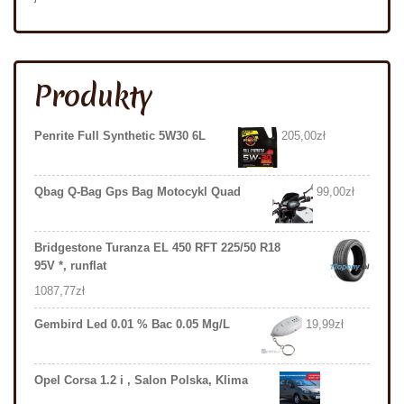
Produkty
Penrite Full Synthetic 5W30 6L
205,00
zł
Qbag Q-Bag Gps Bag Motocykl Quad
99,00
zł
Bridgestone Turanza EL 450 RFT 225/50 R18
95V *, runflat
1087,77
zł
Gembird Led 0.01 % Bac 0.05 Mg/L
19,99
zł
Opel Corsa 1.2 i , Salon Polska, Klima