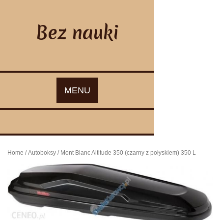
Skip
to
content
Bez nauki
MENU
Home
/
Autoboksy
/ Mont Blanc Altitude 350 (czarny z połyskiem) 350 L