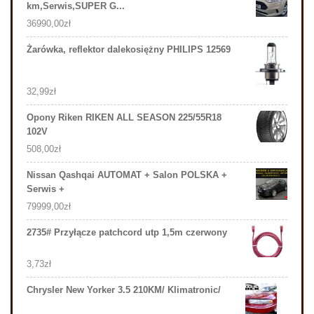
km,Serwis,SUPER G...
36990,00
zł
Żarówka, reflektor dalekosiężny PHILIPS 12569
32,99
zł
Opony Riken RIKEN ALL SEASON 225/55R18
102V
508,00
zł
Nissan Qashqai AUTOMAT + Salon POLSKA +
Serwis +
79999,00
zł
2735# Przyłącze patchcord utp 1,5m czerwony
3,73
zł
Chrysler New Yorker 3.5 210KM/ Klimatronic/