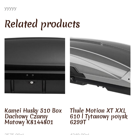
yyyyy
Related products
Kamei Husky 510 Box
Thule Motion XT XXL
Dachowy Czarny
610 l Tytanowy połysk
Matowy K8144801
6299T