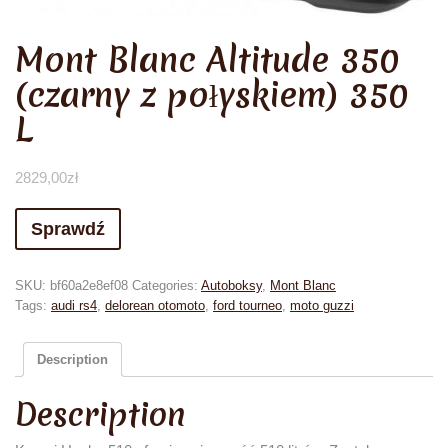
Mont Blanc Altitude 350
(czarny z połyskiem) 350
L
2829,00
zł
Sprawdź
SKU:
bf60a2e8ef08
Categories:
Autoboksy
,
Mont Blanc
Tags:
audi rs4
,
delorean otomoto
,
ford tourneo
,
moto guzzi
Description
Description