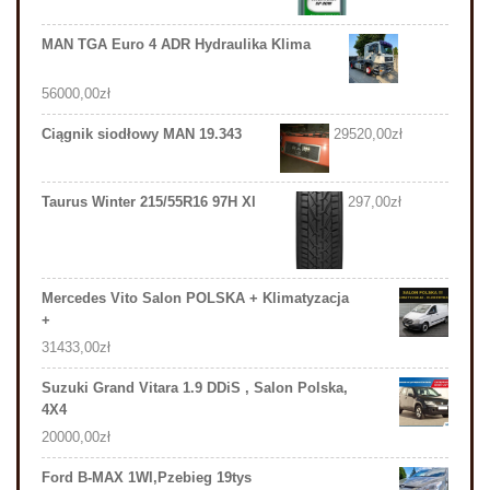
MAN TGA Euro 4 ADR Hydraulika Klima
56000,00
zł
Ciągnik siodłowy MAN 19.343
29520,00
zł
Taurus Winter 215/55R16 97H Xl
297,00
zł
Mercedes Vito Salon POLSKA + Klimatyzacja
+
31433,00
zł
Suzuki Grand Vitara 1.9 DDiS , Salon Polska,
4X4
20000,00
zł
Ford B-MAX 1Wl,Pzebieg 19tys