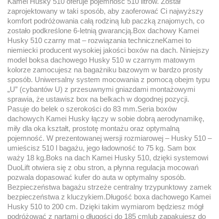
Kamei Husky 510 oferuje pojemność 510 litrów. Został
zaprojektowany w taki sposób, aby zaoferować Ci najwyższy
komfort podróżowania całą rodziną lub paczką znajomych, co
zostało podkreślone 6-letnią gwarancją.Box dachowy Kamei
Husky 510 czarny mat – rozwiązania techniczneKamei to
niemiecki producent wysokiej jakości boxów na dach. Niniejszy
model boksa dachowego Husky 510 w czarnym matowym
kolorze zamocujesz na bagażniku bazowym w bardzo prosty
sposób. Uniwersalny system mocowania z pomocą obejm typu
„U” (cybantów U) z przesuwnymi gniazdami montażowymi
sprawia, że ustawisz box na belkach w dogodnej pozycji.
Pasuje do belek o szerokości do 83 mm.Seria boxów
dachowych Kamei Husky łączy w sobie dobrą aerodynamikę,
miły dla oka kształt, prostotę montażu oraz optymalną
pojemność. W prezentowanej wersji rozmiarowej – Husky 510 –
umieścisz 510 l bagażu, jego ładowność to 75 kg. Sam box
waży 18 kg.Boks na dach Kamei Husky 510, dzięki systemowi
DuoLift otwiera się z obu stron, a płynna regulacja mocowań
pozwala dopasować kufer do auta w optymalny sposób.
Bezpieczeństwa bagażu strzeże centralny trzypunktowy zamek
bezpieczeństwa z kluczykiem.Długość boxa dachowego Kamei
Husky 510 to 200 cm. Dzięki takim wymiarom będziesz mógł
podróżować z nartami o długości do 185 cmlub zapakujesz do