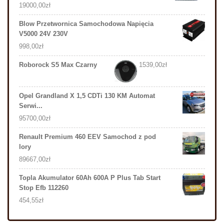
19000,00
zł
Blow Przetwornica Samochodowa Napięcia
V5000 24V 230V
998,00
zł
Roborock S5 Max Czarny
1539,00
zł
Opel Grandland X 1,5 CDTi 130 KM Automat
Serwi...
95700,00
zł
Renault Premium 460 EEV Samochod z pod
lory
89667,00
zł
Topla Akumulator 60Ah 600A P Plus Tab Start
Stop Efb 112260
454,55
zł