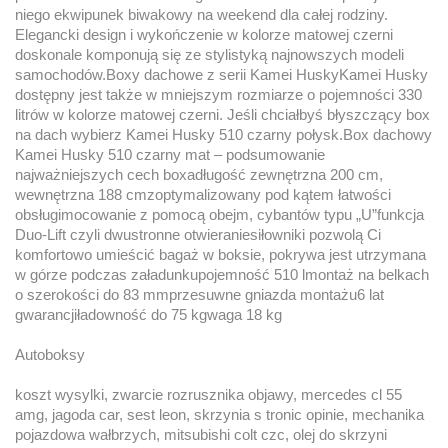
niego ekwipunek biwakowy na weekend dla całej rodziny.
Elegancki design i wykończenie w kolorze matowej czerni
doskonale komponują się ze stylistyką najnowszych modeli
samochodów.Boxy dachowe z serii Kamei HuskyKamei Husky
dostępny jest także w mniejszym rozmiarze o pojemności 330
litrów w kolorze matowej czerni. Jeśli chciałbyś błyszczący box
na dach wybierz Kamei Husky 510 czarny połysk.Box dachowy
Kamei Husky 510 czarny mat – podsumowanie
najważniejszych cech boxadługość zewnętrzna 200 cm,
wewnętrzna 188 cmzoptymalizowany pod kątem łatwości
obsługimocowanie z pomocą obejm, cybantów typu „U”funkcja
Duo-Lift czyli dwustronne otwieraniesiłowniki pozwolą Ci
komfortowo umieścić bagaż w boksie, pokrywa jest utrzymana
w górze podczas załadunkupojemność 510 lmontaż na belkach
o szerokości do 83 mmprzesuwne gniazda montażu6 lat
gwarancjiładowność do 75 kgwaga 18 kg
Autoboksy
koszt wysylki, zwarcie rozrusznika objawy, mercedes cl 55
amg, jagoda car, sest leon, skrzynia s tronic opinie, mechanika
pojazdowa wałbrzych, mitsubishi colt czc, olej do skrzyni