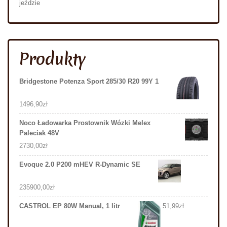
jeździe
Produkty
Bridgestone Potenza Sport 285/30 R20 99Y 1
1496,90
zł
Noco Ładowarka Prostownik Wózki Melex
Paleciak 48V
2730,00
zł
Evoque 2.0 P200 mHEV R-Dynamic SE
235900,00
zł
CASTROL EP 80W Manual, 1 litr
51,99
zł