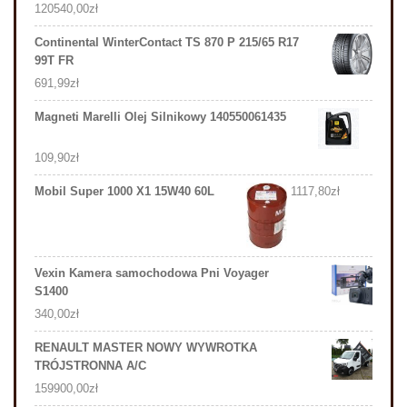
120540,00
zł
Continental WinterContact TS 870 P 215/65 R17
99T FR
691,99
zł
Magneti Marelli Olej Silnikowy 140550061435
109,90
zł
Mobil Super 1000 X1 15W40 60L
1117,80
zł
Vexin Kamera samochodowa Pni Voyager
S1400
340,00
zł
RENAULT MASTER NOWY WYWROTKA
TRÓJSTRONNA A/C
159900,00
zł