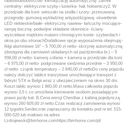
radio/Bluetooth/USB- klimatyzację automatyczną- zamek
centralny- elektryczne szyby i lusterka- hak holowniczy2. W
przedziale dla koni- wieszaki na siodła i szory- przesuwaną
przegrodę- gumową wykładzinę antypoślizgową- oświetlenie
LED niebieskie/białe- elektryczny nawiew- łańcuchy mocujące-
rampę boczną- podwójne składane okiennice- ściany
wyściełane miękkimi matami chroniącymi konie- szyberdach i
okna po obu stronachDodatkowe opcje wyposażenia obejmują:-
felgi aluminiowe 16″ – 5 700,00 zł netto- skrzynię automatyczną
(dostępna dla zamówień składanych od października br.) – 9
998,00 zł netto- kamerę cofania + kamera w przedziale dla koni
– 6 975,00 zł netto- podgrzewane siedzenia przednie – 3 950,00
zł netto- czujnik temperatury – 2 840,00 zł nettoDo ceny pojazdu
należy doliczyć tablice tranzytowe umożliwiające transport z
fabryki STX w Belgii wraz z ubezpieczeniem na okres 30 dni.
Koszt tablic wynosi 1 860,00 zł netto.Masa całkowita pojazdu
wynosi 3,5 t, co umożliwia kierowanie osobom posiadającym
prawo jazdy kat. B.Cena wersji Chestbar z kabiną pojedynczą
wynosi 260 609,00 zł netto.Czas realizacji zamówienia wynosi
12 tygodni.Serdecznie zapraszamy do kontaktu pod nr tel. 515-
000-520 lub mailowo na adres
t.zdrojewski@bmhorse.comhttps://bmhorse.com/pl/