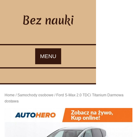
Skip
to
content
Bez nauki
MENU
Home
/
Samochody osobowe
/ Ford S-Max 2.0 TDCi Titanium Darmowa
dostawa