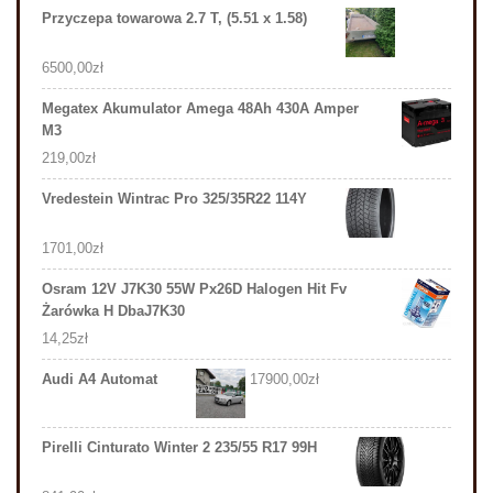
Przyczepa towarowa 2.7 T, (5.51 x 1.58)
6500,00
zł
Megatex Akumulator Amega 48Ah 430A Amper
M3
219,00
zł
Vredestein Wintrac Pro 325/35R22 114Y
1701,00
zł
Osram 12V J7K30 55W Px26D Halogen Hit Fv
Żarówka H DbaJ7K30
14,25
zł
Audi A4 Automat
17900,00
zł
Pirelli Cinturato Winter 2 235/55 R17 99H