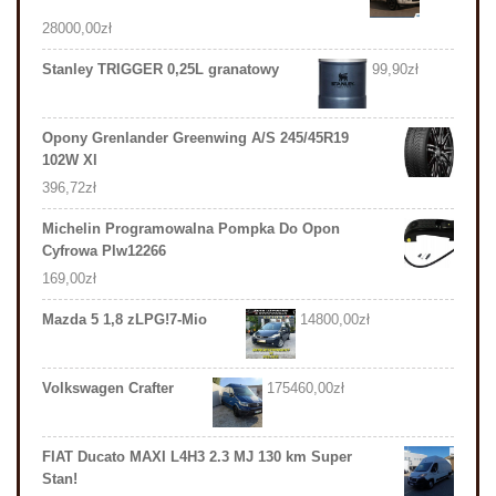
28000,00
zł
Stanley TRIGGER 0,25L granatowy
99,90
zł
Opony Grenlander Greenwing A/S 245/45R19
102W Xl
396,72
zł
Michelin Programowalna Pompka Do Opon
Cyfrowa Plw12266
169,00
zł
Mazda 5 1,8 zLPG!7-Mio
14800,00
zł
Volkswagen Crafter
175460,00
zł
FIAT Ducato MAXI L4H3 2.3 MJ 130 km Super
Stan!