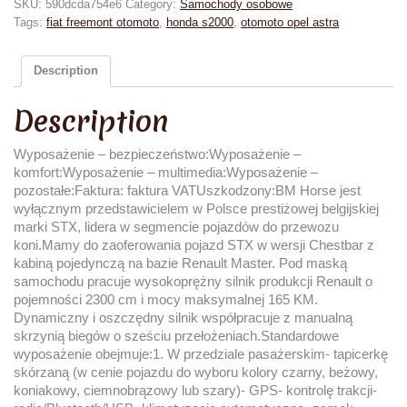
SKU:
590dcda754e6
Category:
Samochody osobowe
Tags:
fiat freemont otomoto
,
honda s2000
,
otomoto opel astra
Description
Description
Wyposażenie – bezpieczeństwo:Wyposażenie –
komfort:Wyposażenie – multimedia:Wyposażenie –
pozostałe:Faktura: faktura VATUszkodzony:BM Horse jest
wyłącznym przedstawicielem w Polsce prestiżowej belgijskiej
marki STX, lidera w segmencie pojazdów do przewozu
koni.Mamy do zaoferowania pojazd STX w wersji Chestbar z
kabiną pojedynczą na bazie Renault Master. Pod maską
samochodu pracuje wysokoprężny silnik produkcji Renault o
pojemności 2300 cm i mocy maksymalnej 165 KM.
Dynamiczny i oszczędny silnik współpracuje z manualną
skrzynią biegów o sześciu przełożeniach.Standardowe
wyposażenie obejmuje:1. W przedziale pasażerskim- tapicerkę
skórzaną (w cenie pojazdu do wyboru kolory czarny, beżowy,
koniakowy, ciemnobrązowy lub szary)- GPS- kontrolę trakcji-