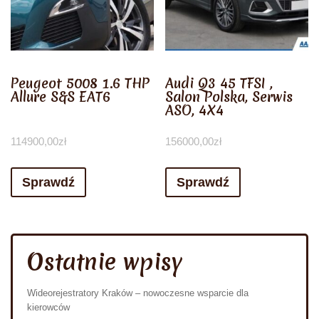
Peugeot 5008 1.6 THP
Audi Q3 45 TFSI ,
Allure S&S EAT6
Salon Polska, Serwis
ASO, 4X4
114900,00
zł
156000,00
zł
Sprawdź
Sprawdź
Ostatnie wpisy
Wideorejestratory Kraków – nowoczesne wsparcie dla
kierowców