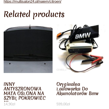
https://multisalon24.pl/najem/citroen/
Related products
INNY
Oryginalna
ANTYSZRONOWA
Ładowarka Do
MATA OSŁONA NA
Akumolatorów Bmw
SZYBĘ POKROWIEC
XL
14,90
zł
599,00
zł