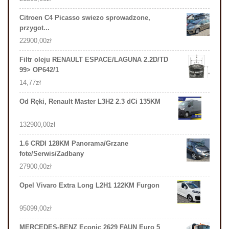
Citroen C4 Picasso swiezo sprowadzone,
przygot...
22900,00
zł
Filtr oleju RENAULT ESPACE/LAGUNA 2.2D/TD
99> OP642/1
14,77
zł
Od Ręki, Renault Master L3H2 2.3 dCi 135KM
132900,00
zł
1.6 CRDI 128KM Panorama/Grzane
fote/Serwis/Zadbany
27900,00
zł
Opel Vivaro Extra Long L2H1 122KM Furgon
95099,00
zł
MERCEDES-BENZ Econic 2629 FAUN Euro 5