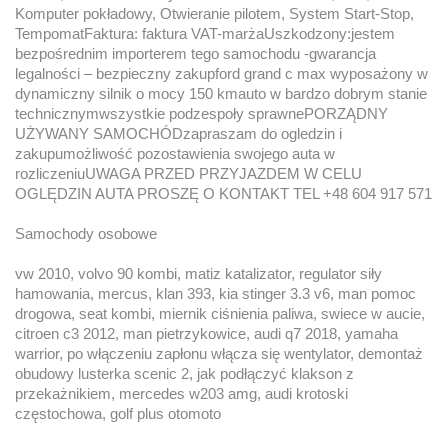
Komputer pokładowy, Otwieranie pilotem, System Start-Stop,
TempomatFaktura: faktura VAT-marżaUszkodzony:jestem
bezpośrednim importerem tego samochodu -gwarancja
legalności – bezpieczny zakupford grand c max wyposażony w
dynamiczny silnik o mocy 150 kmauto w bardzo dobrym stanie
technicznymwszystkie podzespoły sprawnePORZĄDNY
UŻYWANY SAMOCHÓDzapraszam do ogledzin i
zakupumożliwość pozostawienia swojego auta w
rozliczeniuUWAGA PRZED PRZYJAZDEM W CELU
OGLĘDZIN AUTA PROSZĘ O KONTAKT TEL +48 604 917 571
Samochody osobowe
vw 2010, volvo 90 kombi, matiz katalizator, regulator siły
hamowania, mercus, klan 393, kia stinger 3.3 v6, man pomoc
drogowa, seat kombi, miernik ciśnienia paliwa, swiece w aucie,
citroen c3 2012, man pietrzykowice, audi q7 2018, yamaha
warrior, po włączeniu zapłonu włącza się wentylator, demontaż
obudowy lusterka scenic 2, jak podłączyć klakson z
przekażnikiem, mercedes w203 amg, audi krotoski
częstochowa, golf plus otomoto