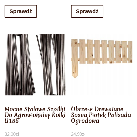
Sprawdź
Sprawdź
Mocne Stalowe Szpilki
Obrzeże Drewniane
Do Agrowłokniny Kolki
Sosna Płotek Palisada
U15S
Ogrodowa
32,00
zł
24,99
zł