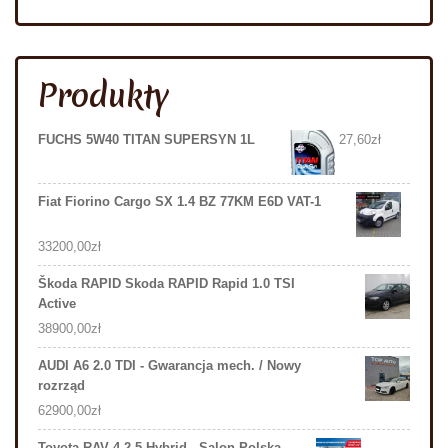
Produkty
FUCHS 5W40 TITAN SUPERSYN 1L
27,60
zł
Fiat Fiorino Cargo SX 1.4 BZ 77KM E6D VAT-1
33200,00
zł
Škoda RAPID Skoda RAPID Rapid 1.0 TSI
Active
38900,00
zł
AUDI A6 2.0 TDI - Gwarancja mech. / Nowy
rozrząd
62900,00
zł
Toyota RAV 4 2.5 Hybrid , Salon Polska