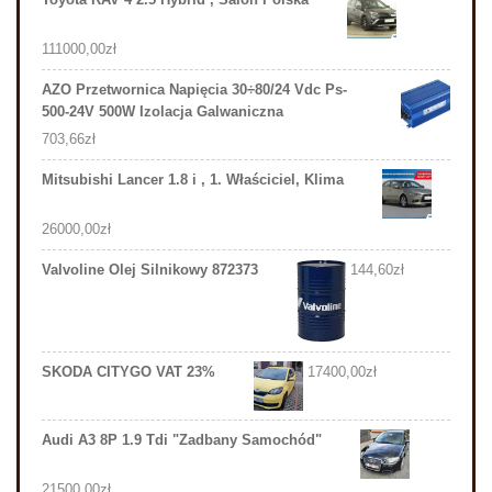
111000,00
zł
AZO Przetwornica Napięcia 30÷80/24 Vdc Ps-
500-24V 500W Izolacja Galwaniczna
703,66
zł
Mitsubishi Lancer 1.8 i , 1. Właściciel, Klima
26000,00
zł
Valvoline Olej Silnikowy 872373
144,60
zł
SKODA CITYGO VAT 23%
17400,00
zł
Audi A3 8P 1.9 Tdi "Zadbany Samochód"
21500,00
zł