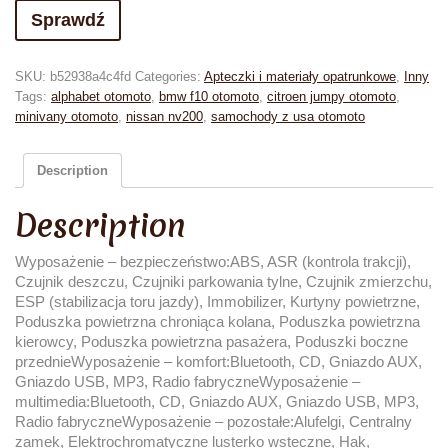
Sprawdź
SKU:
b52938a4c4fd
Categories:
Apteczki i materiały opatrunkowe
,
Inny
Tags:
alphabet otomoto
,
bmw f10 otomoto
,
citroen jumpy otomoto
,
minivany otomoto
,
nissan nv200
,
samochody z usa otomoto
Description
Description
Wyposażenie – bezpieczeństwo:ABS, ASR (kontrola trakcji),
Czujnik deszczu, Czujniki parkowania tylne, Czujnik zmierzchu,
ESP (stabilizacja toru jazdy), Immobilizer, Kurtyny powietrzne,
Poduszka powietrzna chroniąca kolana, Poduszka powietrzna
kierowcy, Poduszka powietrzna pasażera, Poduszki boczne
przednieWyposażenie – komfort:Bluetooth, CD, Gniazdo AUX,
Gniazdo USB, MP3, Radio fabryczneWyposażenie –
multimedia:Bluetooth, CD, Gniazdo AUX, Gniazdo USB, MP3,
Radio fabryczneWyposażenie – pozostałe:Alufelgi, Centralny
zamek, Elektrochromatyczne lusterko wsteczne, Hak,