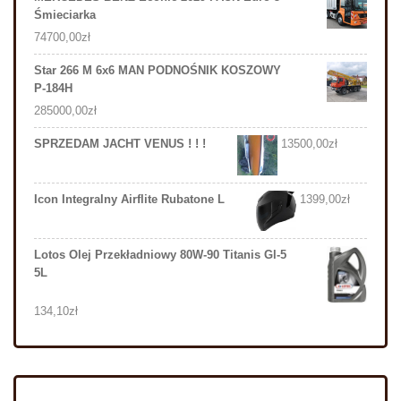
Śmieciarka
74700,00
zł
Star 266 M 6x6 MAN PODNOŚNIK KOSZOWY
P-184H
285000,00
zł
SPRZEDAM JACHT VENUS ! ! !
13500,00
zł
Icon Integralny Airflite Rubatone L
1399,00
zł
Lotos Olej Przekładniowy 80W-90 Titanis Gl-5
5L
134,10
zł