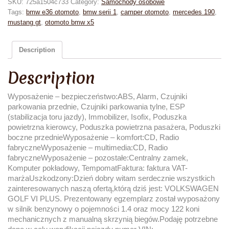
SKU:
725a1504c733
Category:
Samochody osobowe
Tags:
bmw e36 otomoto
,
bmw serii 1
,
camper otomoto
,
mercedes 190
,
mustang gt
,
otomoto bmw x5
Description
Description
Wyposażenie – bezpieczeństwo:ABS, Alarm, Czujniki
parkowania przednie, Czujniki parkowania tylne, ESP
(stabilizacja toru jazdy), Immobilizer, Isofix, Poduszka
powietrzna kierowcy, Poduszka powietrzna pasażera, Poduszki
boczne przednieWyposażenie – komfort:CD, Radio
fabryczneWyposażenie – multimedia:CD, Radio
fabryczneWyposażenie – pozostałe:Centralny zamek,
Komputer pokładowy, TempomatFaktura: faktura VAT-
marżaUszkodzony:Dzień dobry witam serdecznie wszystkich
zainteresowanych naszą ofertą,którą dziś jest: VOLKSWAGEN
GOLF VI PLUS. Prezentowany egzemplarz został wyposażony
w silnik benzynowy o pojemności 1.4 oraz mocy 122 koni
mechanicznych z manualną skrzynią biegów.Podaję potrzebne