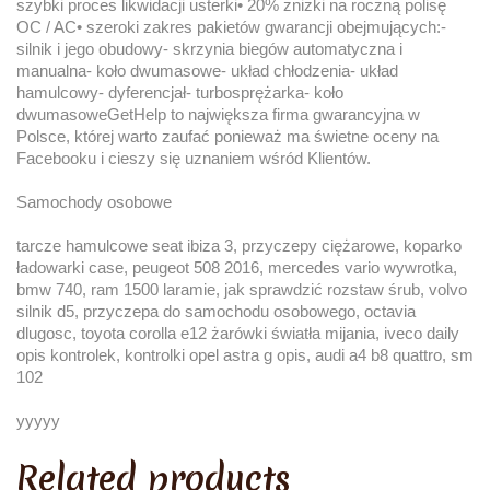
szybki proces likwidacji usterki• 20% zniżki na roczną polisę
OC / AC• szeroki zakres pakietów gwarancji obejmujących:-
silnik i jego obudowy- skrzynia biegów automatyczna i
manualna- koło dwumasowe- układ chłodzenia- układ
hamulcowy- dyferencjał- turbosprężarka- koło
dwumasoweGetHelp to największa firma gwarancyjna w
Polsce, której warto zaufać ponieważ ma świetne oceny na
Facebooku i cieszy się uznaniem wśród Klientów.
Samochody osobowe
tarcze hamulcowe seat ibiza 3, przyczepy ciężarowe, koparko
ładowarki case, peugeot 508 2016, mercedes vario wywrotka,
bmw 740, ram 1500 laramie, jak sprawdzić rozstaw śrub, volvo
silnik d5, przyczepa do samochodu osobowego, octavia
dlugosc, toyota corolla e12 żarówki światła mijania, iveco daily
opis kontrolek, kontrolki opel astra g opis, audi a4 b8 quattro, sm
102
yyyyy
Related products