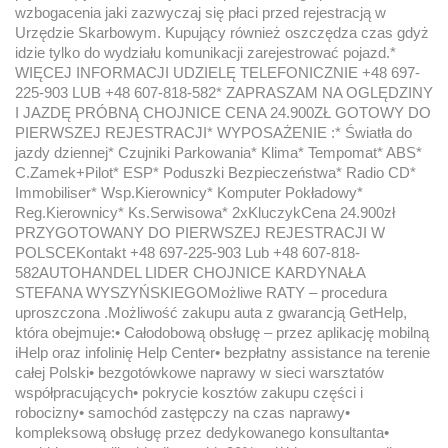
wzbogacenia jaki zazwyczaj się płaci przed rejestracją w
Urzędzie Skarbowym. Kupujący również oszczędza czas gdyż
idzie tylko do wydziału komunikacji zarejestrować pojazd.*
WIĘCEJ INFORMACJI UDZIELĘ TELEFONICZNIE +48 697-
225-903 LUB +48 607-818-582* ZAPRASZAM NA OGLĘDZINY
I JAZDĘ PRÓBNĄ CHOJNICE CENA 24.900ZŁ GOTOWY DO
PIERWSZEJ REJESTRACJI* WYPOSAŻENIE :* Światła do
jazdy dziennej* Czujniki Parkowania* Klima* Tempomat* ABS*
C.Zamek+Pilot* ESP* Poduszki Bezpieczeństwa* Radio CD*
Immobiliser* Wsp.Kierownicy* Komputer Pokładowy*
Reg.Kierownicy* Ks.Serwisowa* 2xKluczykCena 24.900zł
PRZYGOTOWANY DO PIERWSZEJ REJESTRACJI W
POLSCEKontakt +48 697-225-903 Lub +48 607-818-
582AUTOHANDEL LIDER CHOJNICE KARDYNAŁA
STEFANA WYSZYŃSKIEGOMożliwe RATY – procedura
uproszczona .Możliwość zakupu auta z gwarancją GetHelp,
która obejmuje:• Całodobową obsługę – przez aplikację mobilną
iHelp oraz infolinię Help Center• bezpłatny assistance na terenie
całej Polski• bezgotówkowe naprawy w sieci warsztatów
współpracujących• pokrycie kosztów zakupu części i
robocizny• samochód zastępczy na czas naprawy•
kompleksową obsługę przez dedykowanego konsultanta•