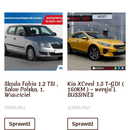
Skoda Fabia 1.2 TSI ,
Kia XCeed 1.5 T-GDI (
Salon Polska, 1.
160KM ) – wersja L
Właściciel
BUSSINES
28000,00
zł
111400,00
zł
Sprawdź
Sprawdź