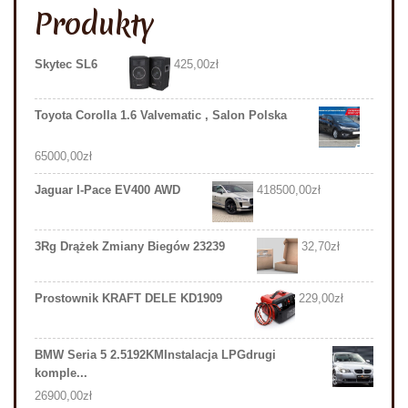
Produkty
Skytec SL6
425,00
zł
Toyota Corolla 1.6 Valvematic , Salon Polska
65000,00
zł
Jaguar I-Pace EV400 AWD
418500,00
zł
3Rg Drążek Zmiany Biegów 23239
32,70
zł
Prostownik KRAFT DELE KD1909
229,00
zł
BMW Seria 5 2.5192KMInstalacja LPGdrugi
komple...
26900,00
zł