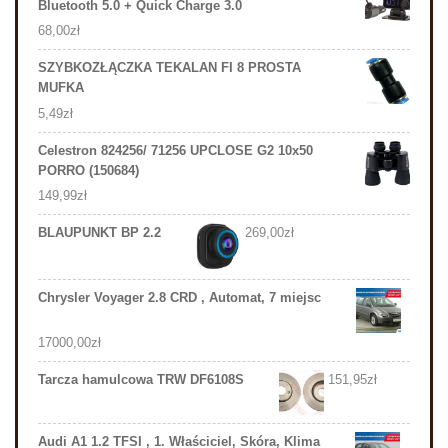
Bluetooth 5.0 + Quick Charge 3.0
68,00
zł
SZYBKOZŁĄCZKA TEKALAN FI 8 PROSTA
MUFKA
5,49
zł
Celestron 824256/ 71256 UPCLOSE G2 10x50
PORRO (150684)
149,99
zł
BLAUPUNKT BP 2.2
269,00
zł
Chrysler Voyager 2.8 CRD , Automat, 7 miejsc
17000,00
zł
Tarcza hamulcowa TRW DF6108S
151,95
zł
Audi A1 1.2 TFSI , 1. Właściciel, Skóra, Klima