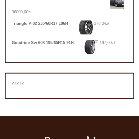
36000,00
zł
Triangle Pl02 235/60R17 106H
378,04
zł
Goodride Sw 608 195/65R15 91H
197,00
zł
zzzzz