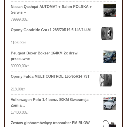
Nissan Qashqai AUTOMAT + Salon POLSKA +
Serwis +
79999,00
zł
Opony Goodride Gsr+1 285/70R19.5 146/144M
1196,90
zł
Peugeot Boxer Bokser 164KM 2x drzwi
przesuwne
39900,00
zł
Opony Fulda MULTICONTROL 165/65R14 79T
218,00
zł
Volkswagen Polo 1.4 benz. 80KM Gwarancja
Zamia...
17400,00
zł
Zestaw głośnomówiący transmiter FM BLOW