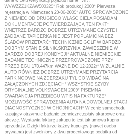
dane w celu weryfikacji pojazdu numer VIN:
WVWZZZ1KZAW509329* Rok produkcji 2009* Pierwsza
rejestracja w Niemczech 29-06-2009* AUTO SPROWADZONE
Z NIEMIEC OD DRUGIEGO WŁAŚCICIELA POSIADAM
DOKUMENTACJE POTWIERDZAJĄCĄ TEN FAKT*
WNĘTRZE BARDZO DOBRZE UTRZYMANE CZYSTE I
ZADBANE TAPICERKA NIE JEST POPLAMIONA BEZ
ŚLADÓW PRZETARĆ* TECHNICZNIE GOLF W BARDZO
DOBRYM STANIE SILNIK,SKRZYNIA ,ZAWIESZENIE W
BARDZO DOBREJ KONDYCJI* AKTUALNE NIEMIECKIE
BADANIE TECHNICZNE PRZEPROWADZONE PRZY
PRZEBIEGU 170.447km WAŻNE DO 12-2022r* WIZUALNIE
AUTO RÓWNIEŻ DOBRZE UTRZYMANE PRZYTARCIA
PARKINGOWE NA ZDERZAKU TYŁ CO WIDAĆ NA
ZAŁĄCZONYCH ZDJĘCIACH* WSZYSTKIE SZYBY
ORYGINALNE VOLKSWAGEN 2009* PISEMNA
GWARANCJA PRZEBIEGU WPIS NA FAKTURZE*
MOŻLIWOŚĆ SPRAWDZENIA AUTA NA DOWOLNEJ STACJI
DIAGNOSTYCZNEJ W CHOJNICACH* W cenie samochodu
kupujący otrzymuje badanie techniczne,opłaty skarbowe oraz
akcyzę. Wystawia fakturę zakupu to jest jak umowa kupna
sprzedaży. Dzięki fakturze każdy kupujący (nawet osoba
prywatna) jest zwolniony z dwu procentowego podatku od