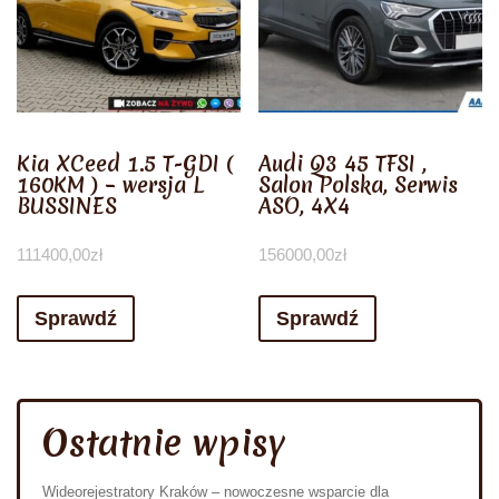
Kia XCeed 1.5 T-GDI (
Audi Q3 45 TFSI ,
160KM ) – wersja L
Salon Polska, Serwis
BUSSINES
ASO, 4X4
111400,00
zł
156000,00
zł
Sprawdź
Sprawdź
Ostatnie wpisy
Wideorejestratory Kraków – nowoczesne wsparcie dla