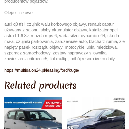
producentów pojazdów.
Oleje silnikowe
audi q3 tfsi, czujnik wału korbowego objawy, renault captur
używany z salonu, słaby akumulator objawy, katalizator opel
astra f 1.6 8v, mazda mps 6, varta silver dynamic e44, skoda
mała, czujniki parkowania, zardzewiałe auto, blacharz rumia, źle
napięty pasek rozrządu objawy, motocykle lubin, miedziowa,
szperacz samochodowy, zestaw naprawczy siłownika
zawieszenia citroen c5, fiat multipl, odbój resora iveco daily
https://multisalon24.pl/leasing/ford/kuga/
Related products