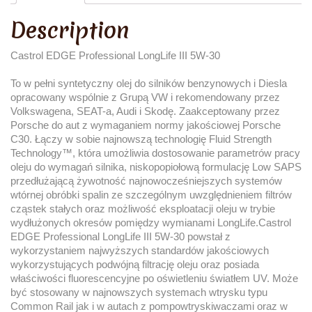
Description
Castrol EDGE Professional LongLife III 5W-30
To w pełni syntetyczny olej do silników benzynowych i Diesla
opracowany wspólnie z Grupą VW i rekomendowany przez
Volkswagena, SEAT-a, Audi i Skodę. Zaakceptowany przez
Porsche do aut z wymaganiem normy jakościowej Porsche
C30. Łączy w sobie najnowszą technologię Fluid Strength
Technology™, która umożliwia dostosowanie parametrów pracy
oleju do wymagań silnika, niskopopiołową formulację Low SAPS
przedłużającą żywotność najnowocześniejszych systemów
wtórnej obróbki spalin ze szczególnym uwzględnieniem filtrów
cząstek stałych oraz możliwość eksploatacji oleju w trybie
wydłużonych okresów pomiędzy wymianami LongLife.Castrol
EDGE Professional LongLife III 5W-30 powstał z
wykorzystaniem najwyższych standardów jakościowych
wykorzystujących podwójną filtrację oleju oraz posiada
właściwości fluorescencyjne po oświetleniu światłem UV. Może
być stosowany w najnowszych systemach wtrysku typu
Common Rail jak i w autach z pompowtryskiwaczami oraz w