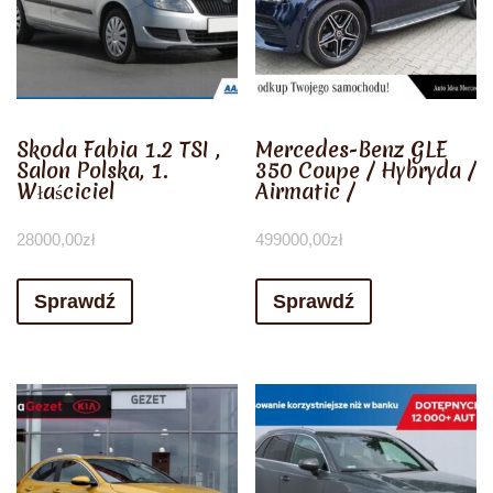
Skoda Fabia 1.2 TSI ,
Mercedes-Benz GLE
Salon Polska, 1.
350 Coupe / Hybryda /
Właściciel
Airmatic /
28000,00
zł
499000,00
zł
Sprawdź
Sprawdź