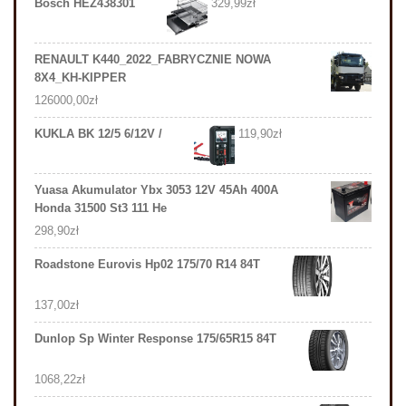
Bosch HEZ438301
329,99
zł
RENAULT K440_2022_FABRYCZNIE NOWA
8X4_KH-KIPPER
126000,00
zł
KUKLA BK 12/5 6/12V /
119,90
zł
Yuasa Akumulator Ybx 3053 12V 45Ah 400A
Honda 31500 St3 111 He
298,90
zł
Roadstone Eurovis Hp02 175/70 R14 84T
137,00
zł
Dunlop Sp Winter Response 175/65R15 84T
1068,22
zł