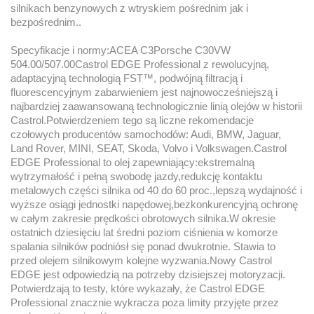
silnikach benzynowych z wtryskiem pośrednim jak i
bezpośrednim..
Specyfikacje i normy:ACEA C3Porsche C30VW
504.00/507.00Castrol EDGE Professional z rewolucyjną,
adaptacyjną technologią FST™, podwójną filtracją i
fluorescencyjnym zabarwieniem jest najnowocześniejszą i
najbardziej zaawansowaną technologicznie linią olejów w historii
Castrol.Potwierdzeniem tego są liczne rekomendacje
czołowych producentów samochodów: Audi, BMW, Jaguar,
Land Rover, MINI, SEAT, Skoda, Volvo i Volkswagen.Castrol
EDGE Professional to olej zapewniający:ekstremalną
wytrzymałość i pełną swobodę jazdy,redukcję kontaktu
metalowych części silnika od 40 do 60 proc.,lepszą wydajność i
wyższe osiągi jednostki napędowej,bezkonkurencyjną ochronę
w całym zakresie prędkości obrotowych silnika.W okresie
ostatnich dziesięciu lat średni poziom ciśnienia w komorze
spalania silników podniósł się ponad dwukrotnie. Stawia to
przed olejem silnikowym kolejne wyzwania.Nowy Castrol
EDGE jest odpowiedzią na potrzeby dzisiejszej motoryzacji.
Potwierdzają to testy, które wykazały, że Castrol EDGE
Professional znacznie wykracza poza limity przyjęte przez