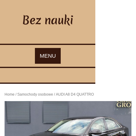
Skip
to
content
Bez nauki
MENU
Home
/
Samochody osobowe
/ AUDI A8 D4 QUATTRO