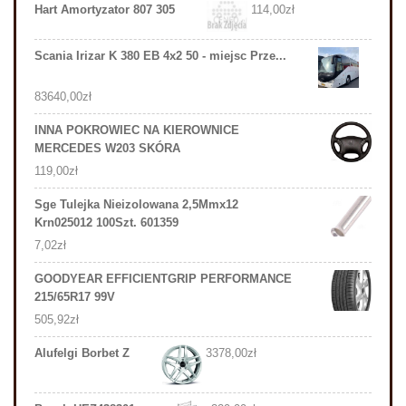
Hart Amortyzator 807 305
114,00
zł
Scania Irizar K 380 EB 4x2 50 - miejsc Prze...
83640,00
zł
INNA POKROWIEC NA KIEROWNICE
MERCEDES W203 SKÓRA
119,00
zł
Sge Tulejka Nieizolowana 2,5Mmx12
Krn025012 100Szt. 601359
7,02
zł
GOODYEAR EFFICIENTGRIP PERFORMANCE
215/65R17 99V
505,92
zł
Alufelgi Borbet Z
3378,00
zł