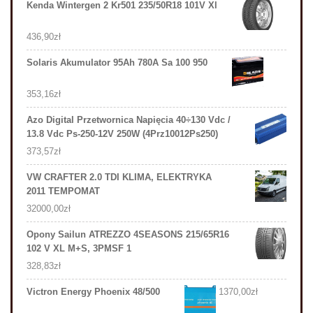
Kenda Wintergen 2 Kr501 235/50R18 101V Xl
436,90
zł
Solaris Akumulator 95Ah 780A Sa 100 950
353,16
zł
Azo Digital Przetwornica Napięcia 40÷130 Vdc /
13.8 Vdc Ps-250-12V 250W (4Prz10012Ps250)
373,57
zł
VW CRAFTER 2.0 TDI KLIMA, ELEKTRYKA
2011 TEMPOMAT
32000,00
zł
Opony Sailun ATREZZO 4SEASONS 215/65R16
102 V XL M+S, 3PMSF 1
328,83
zł
Victron Energy Phoenix 48/500
1370,00
zł