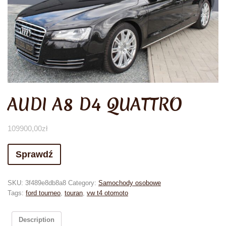
AUDI A8 D4 QUATTRO
109900,00
zł
Sprawdź
SKU:
3f489e8db8a8
Category:
Samochody osobowe
Tags:
ford tourneo
,
touran
,
vw t4 otomoto
Description