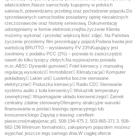
właścicielem.Nasze samochody kupujemy w polskich
salonach, potwierdzamy przebieg oraz pochodzenie pojazdu.Do
sprzedawanych samochodów posiadamy opinię niezależnych
rzeczoznawców oraz historię serwisową. Dokumentację
udostępniamy w formie elektronicznejNa życzenie Klienta
możemy wykonać i przesłać większą ilość zdjęć. Na Państwa
życzenie prześlemy film prezentujący pojazd.Podana kwota jest
wartością BRUTTO – wystawiamy FV 23%Kupujący jest
zwolniony z podatku PCC (2%) – pozwala to zaoszczędzić
nawet do kilku tysięcy złotych.Na wyposażeniu posiada
m.in.:ABS Dywaniki gumowe Fotel kierowcy z manualną
regulacją wysokości Immobilizer Klimatyzacja Komputer
pokładowy Lakier uni Lusterka boczne sterowane
elektrycznie Poduszka kierowcy Radio CD Sterowanie
systemu audio z koła kierownicy Wskaźnik temperatury
zewnętrznej Wspomaganie układu kierowniczego Zamek
centralny zdalnie sterowanyOferujemy atrakcyjne warunki
finansowania w postaci leasingu operacyjnego lub
konsumenckiego Zapytaj o leasing: carefleet-
piaseczno(małpa)erac.pl1. 508-194-475 2. 503-865-371 3. 508-
682-196 Minimum formalności, zakupionym pojazdem możesz
wyjechać jeszcze tego samego dnia.W ciągłej ofercie