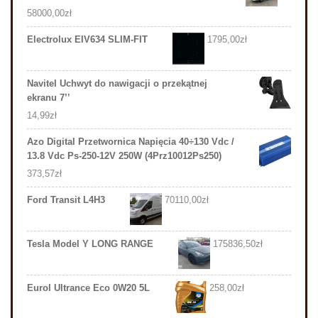
58000,00
zł
Electrolux EIV634 SLIM-FIT
1795,00
zł
Navitel Uchwyt do nawigacji o przekątnej
ekranu 7’’
14,99
zł
Azo Digital Przetwornica Napięcia 40÷130 Vdc /
13.8 Vdc Ps-250-12V 250W (4Prz10012Ps250)
373,57
zł
Ford Transit L4H3
70110,00
zł
Tesla Model Y LONG RANGE
175836,50
zł
Eurol Ultrance Eco 0W20 5L
258,00
zł