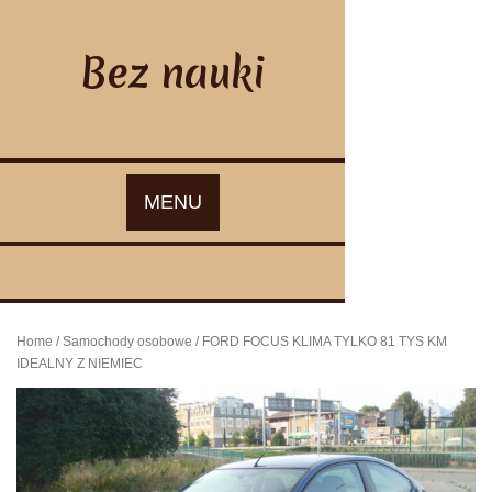
Skip
to
content
Bez nauki
MENU
Home
/
Samochody osobowe
/ FORD FOCUS KLIMA TYLKO 81 TYS KM
IDEALNY Z NIEMIEC