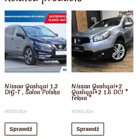
Nissan Qashqai 1.3
Nissan Qashqai+2
DIG-T , Salon Polska
Qashqai+2 1.6 DCI *
tekna *
80000,00
zł
42900,00
zł
Sprawdź
Sprawdź