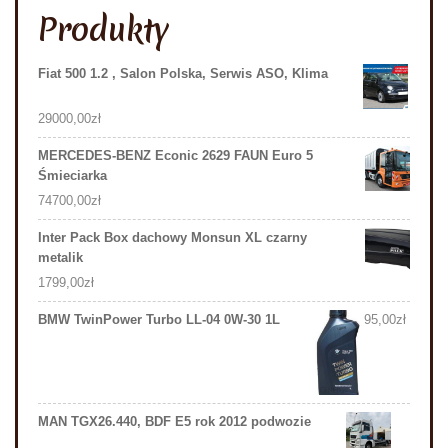
Produkty
Fiat 500 1.2 , Salon Polska, Serwis ASO, Klima
29000,00
zł
MERCEDES-BENZ Econic 2629 FAUN Euro 5
Śmieciarka
74700,00
zł
Inter Pack Box dachowy Monsun XL czarny
metalik
1799,00
zł
BMW TwinPower Turbo LL-04 0W-30 1L
95,00
zł
MAN TGX26.440, BDF E5 rok 2012 podwozie