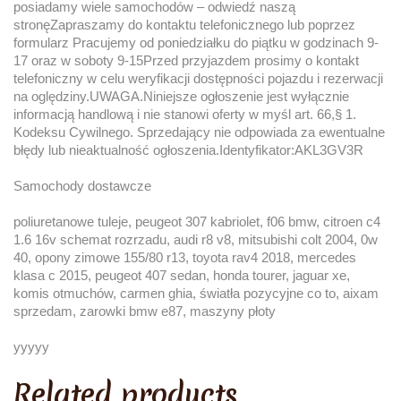
posiadamy wiele samochodów – odwiedź naszą
stronęZapraszamy do kontaktu telefonicznego lub poprzez
formularz Pracujemy od poniedziałku do piątku w godzinach 9-
17 oraz w soboty 9-15Przed przyjazdem prosimy o kontakt
telefoniczny w celu weryfikacji dostępności pojazdu i rezerwacji
na oględziny.UWAGA.Niniejsze ogłoszenie jest wyłącznie
informacją handlową i nie stanowi oferty w myśl art. 66,§ 1.
Kodeksu Cywilnego. Sprzedający nie odpowiada za ewentualne
błędy lub nieaktualność ogłoszenia.Identyfikator:AKL3GV3R
Samochody dostawcze
poliuretanowe tuleje, peugeot 307 kabriolet, f06 bmw, citroen c4
1.6 16v schemat rozrzadu, audi r8 v8, mitsubishi colt 2004, 0w
40, opony zimowe 155/80 r13, toyota rav4 2018, mercedes
klasa c 2015, peugeot 407 sedan, honda tourer, jaguar xe,
komis otmuchów, carmen ghia, światła pozycyjne co to, aixam
sprzedam, zarowki bmw e87, maszyny płoty
yyyyy
Related products