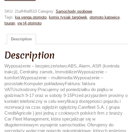
SKU:
21aff4fa9510
Category:
Samochody osobowe
Tags:
kia venga otomoto
,
komis tysiak targówek
,
otomoto katowice
,
touran
,
vw t4 otomoto
Description
Description
Wyposażenie – bezpieczeństwo:ABS, Alarm, ASR (kontrola
trakcji), Centralny zamek, ImmobilizerWyposażenie –
komfort:Wyposażenie – multimedia:Wyposażenie –
pozostałe:Komputer pokładowyFaktura: faktura
VATUszkodzony:Pracujemy od poniedziałku do piątku w
godzinach 9-17 oraz w soboty 9-15Przed przyjazdem prosimy o
kontakt telefoniczny w celu weryfikacji dostępności pojazdu i
rezerwacji na czas oględzin oględziny.Carefleet S.A. ( grupa
CreditAgricole ) jest jedną z czołowych polskich firm z branży
Car Fleet Management, która specjalizuje się w
długoterminowym wynajmie samochodów. Oferujemy do
sprzedaży wyłącznie pojazdy pokontraktowe, których jesteśmy