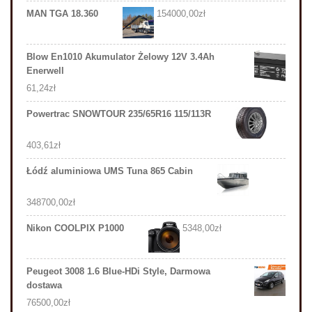
MAN TGA 18.360
154000,00
zł
Blow En1010 Akumulator Żelowy 12V 3.4Ah
Enerwell
61,24
zł
Powertrac SNOWTOUR 235/65R16 115/113R
403,61
zł
Łódź aluminiowa UMS Tuna 865 Cabin
348700,00
zł
Nikon COOLPIX P1000
5348,00
zł
Peugeot 3008 1.6 Blue-HDi Style, Darmowa
dostawa
76500,00
zł