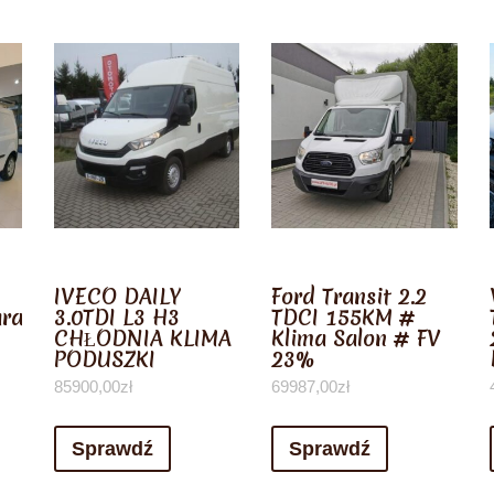
IVECO DAILY
Ford Transit 2.2
rancja,dostawa
3.0TDI L3 H3
TDCI 155KM #
CHŁODNIA KLIMA
Klima Salon # FV
PODUSZKI
23%
85900,00
zł
69987,00
zł
Sprawdź
Sprawdź