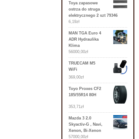
Toya zapasowe
ostrza do struga
elektrycznego 2 szt 79346
6,19
zł
MAN TGA Euro 4
ADR Hydraulika
Klima
56000,00
zł
TRUECAM M5
WiFi
369,00
zł
Toyo Proxes CF2
185/55R14 80H
353,71
zł
Mazda 3 2.0
Skyactiv-G , Navi,
Xenon, Bi-Xenon
57000,00
zł