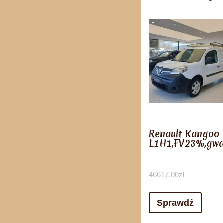
Renault Kangoo
L1H1,FV23%,gwa
46617,00
zł
Sprawdź