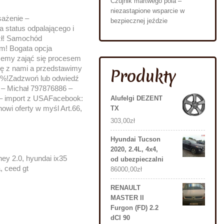
Czujnik martwego pola –
niezastąpione wsparcie w
ażenie –
bezpiecznej jeździe
 status odpalającego i
zł! Samochód
m! Bogata opcja
ożemy zająć się procesem
ę z nami a przedstawimy
Produkty
0%!Zadzwoń lub odwiedź
 – Michał 797876886 –
– import z USAFacebook:
Alufelgi DEZENT
wi oferty w myśl Art.66,
TX
303,00
zł
Hyundai Tucson
2020, 2.4L, 4x4,
ney 2.0, hyundai ix35
od ubezpieczalni
 ceed gt
86000,00
zł
RENAULT
MASTER II
Furgon (FD) 2.2
dCI 90