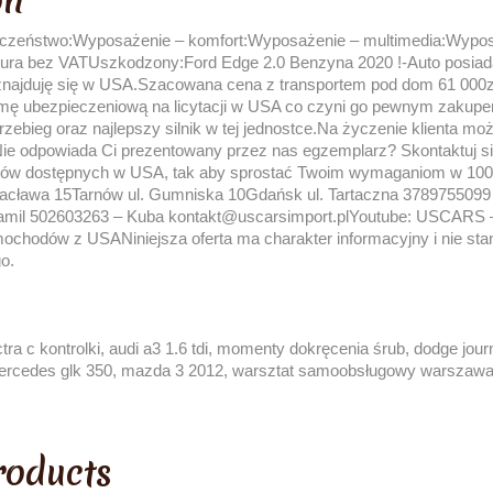
on
czeństwo:Wyposażenie – komfort:Wyposażenie – multimedia:Wypos
ktura bez VATUszkodzony:Ford Edge 2.0 Benzyna 2020 !-Auto posiada
 znajduję się w USA.Szacowana cena z transportem pod dom 61 000
mę ubezpieczeniową na licytacji w USA co czyni go pewnym zakupe
zebieg oraz najlepszy silnik w tej jednostce.Na życzenie klienta m
e odpowiada Ci prezentowany przez nas egzemplarz? Skontaktuj si
dów dostępnych w USA, tak aby sprostać Twoim wymaganiom w 10
Wacława 15Tarnów ul. Gumniska 10Gdańsk ul. Tartaczna 3789755099
mil 502603263 – Kuba kontakt@uscarsimport.plYoutube: USCARS 
hodów z USANiniejsza oferta ma charakter informacyjny i nie stano
o.
ra c kontrolki, audi a3 1.6 tdi, momenty dokręcenia śrub, dodge jour
ercedes glk 350, mazda 3 2012, warsztat samoobsługowy warszawa,
roducts