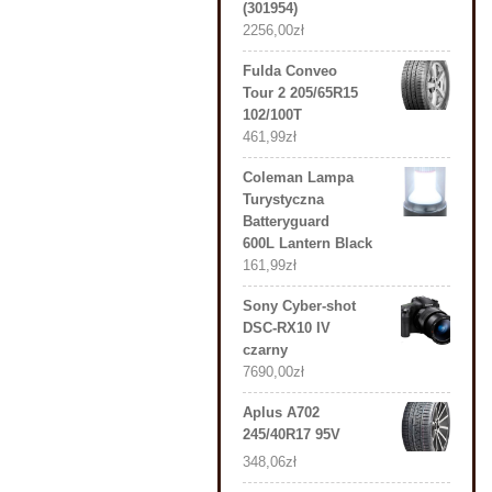
(301954)
2256,00
zł
Fulda Conveo
Tour 2 205/65R15
102/100T
461,99
zł
Coleman Lampa
Turystyczna
Batteryguard
600L Lantern Black
161,99
zł
Sony Cyber-shot
DSC-RX10 IV
czarny
7690,00
zł
Aplus A702
245/40R17 95V
348,06
zł