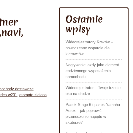
Ostatnie
tner
wpisy
navi,
Wideorejestratory Kraków –
nowoczesne wsparcie dla
kierowców
Nagrywanie jazdy jako element
codziennego wyposażenia
samochodu
Wideorejestrator – Twoje trzecie
ochody dostawcze
oko na drodze
edes w201
,
otomoto zielona
Pasek Stage 6 i pasek Yamaha
Aerox – jak poprawić
przenoszenie napędu w
skuterze?