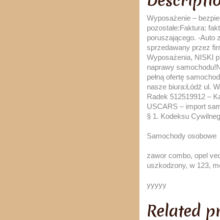
Descripti
Wyposażenie – bezpie
pozostałe:Faktura: fa
poruszającego. -Auto
sprzedawany przez fir
Wyposażenia, NISKI pr
naprawy samochodu!Ni
pełną ofertę samocho
nasze biura:Łódź ul. 
Radek 512519912 – Ka
USCARS – import samoc
§ 1. Kodeksu Cywilneg
Samochody osobowe
zawor combo, opel vect
uszkodzony, w 123, m
yyyyy
Related p