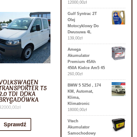
12000,00
zł
Gulf Syntrac 2T
Olej
Motocyklowy Do
Dwusuwa 4L
139,00
zł
Amega
Akumulator
Premium 45Ah
450A Kielce Am5 45
260,00
zł
VOLKSWAGEN
BMW 5 525d , 174
TRANSPORTER T5
KM, Automat,
2.0 TDI DOKA
Klima,
BRYGADÓWKA
Klimatronic
42000,00
zł
18000,00
zł
Vtech
Sprawdź
Akumulator
Samochodowy