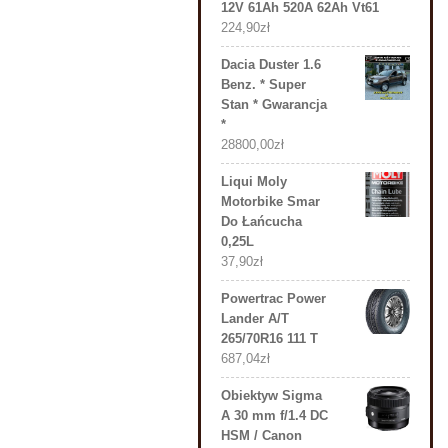
12V 61Ah 520A 62Ah Vt61
224,90
zł
Dacia Duster 1.6
Benz. * Super
Stan * Gwarancja
*
28800,00
zł
Liqui Moly
Motorbike Smar
Do Łańcucha
0,25L
37,90
zł
Powertrac Power
Lander A/T
265/70R16 111 T
687,04
zł
Obiektyw Sigma
A 30 mm f/1.4 DC
HSM / Canon