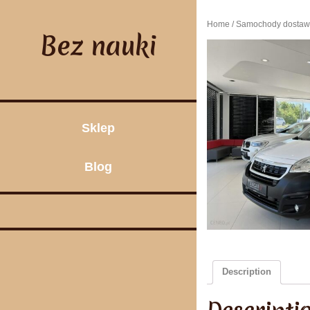
Skip
to
Home
/
Samochody dostaw
content
Bez nauki
Sklep
Blog
Description