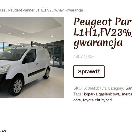
cze
/ Peugeot Partner L1H1,FV23%,navi, gwarancja
Peugeot Par
L1H1,FV23%,
gwarancja
49077,00
zł
Sprawdź
SKU:
5c866f3b73f1
Category:
Sam
Tags:
koparka gąsienicowa
,
merc
góra
,
toyota chr hybrid