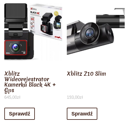
Xblitz
Xblitz Z10 Slim
Wideorejestrator
Kamerka Black 4K +
Gps
645,00
zł
193,00
zł
Sprawdź
Sprawdź