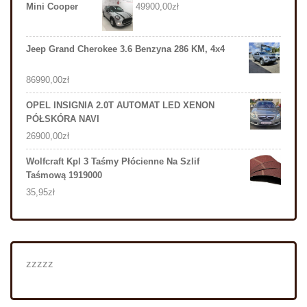
Mini Cooper
49900,00
zł
Jeep Grand Cherokee 3.6 Benzyna 286 KM, 4x4
86990,00
zł
OPEL INSIGNIA 2.0T AUTOMAT LED XENON
PÓŁSKÓRA NAVI
26900,00
zł
Wolfcraft Kpl 3 Taśmy Płócienne Na Szlif
Taśmową 1919000
35,95
zł
zzzzz