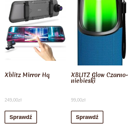
Xblitz Mirror Hq
XBLITZ Glow Czarno-
niebieski
249,00
zł
99,00
zł
Sprawdź
Sprawdź