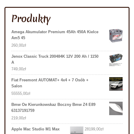
Produkty
Amega Akumulator Premium 45Ah 450A Kielce
Am5 45
260,00
zł
Jenox Classic Truck 200484K 12V 200 Ah / 1150
A
749,00
zł
Fiat Freemont AUTOMAT+ 4x4 + 7 Osób +
Salon
55555,00
zł
Bmw Oe Kierunkowskaz Boczny Bmw Z4 E89
63137191759
219,00
zł
Apple Mac Studio M1 Max
28199,00
zł