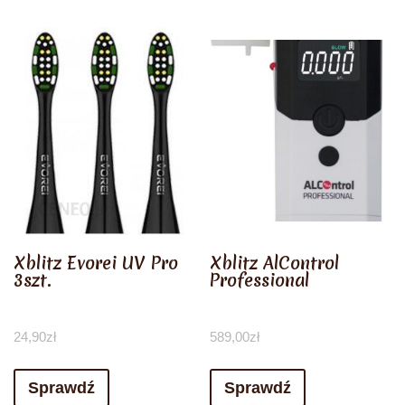
Xblitz Evorei UV Pro
Xblitz AlControl
3szt.
Professional
24,90
zł
589,00
zł
Sprawdź
Sprawdź