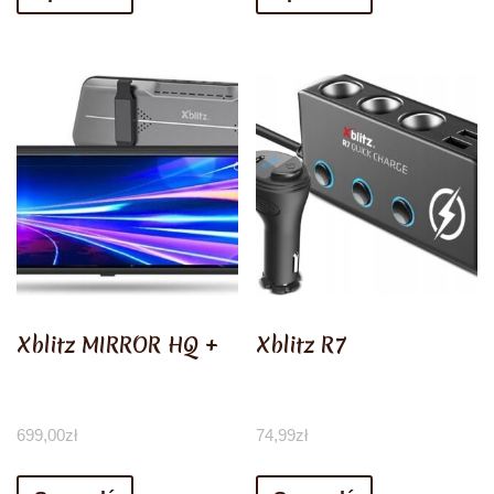
Xblitz MIRROR HQ +
Xblitz R7
699,00
zł
74,99
zł