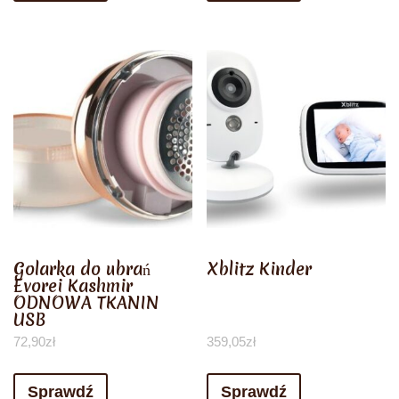
Golarka do ubrań
Xblitz Kinder
Evorei Kashmir
ODNOWA TKANIN
USB
72,90
zł
359,05
zł
Sprawdź
Sprawdź