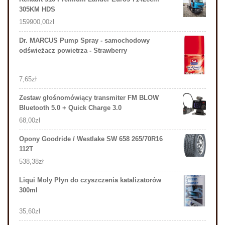
305KM HDS
159900,00
zł
Dr. MARCUS Pump Spray - samochodowy
odświeżacz powietrza - Strawberry
7,65
zł
Zestaw głośnomówiący transmiter FM BLOW
Bluetooth 5.0 + Quick Charge 3.0
68,00
zł
Opony Goodride / Westlake SW 658 265/70R16
112T
538,38
zł
Liqui Moly Płyn do czyszczenia katalizatorów
300ml
35,60
zł