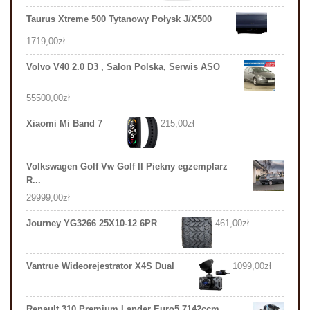
Taurus Xtreme 500 Tytanowy Połysk J/X500
1719,00
zł
Volvo V40 2.0 D3 , Salon Polska, Serwis ASO
55500,00
zł
Xiaomi Mi Band 7
215,00
zł
Volkswagen Golf Vw Golf II Piekny egzemplarz
R...
29999,00
zł
Journey YG3266 25X10-12 6PR
461,00
zł
Vantrue Wideorejestrator X4S Dual
1099,00
zł
Renault 310 Premium Lander Euro5 7142ccm