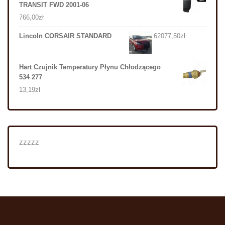
TRANSIT FWD 2001-06
766,00
zł
Lincoln CORSAIR STANDARD
62077,50
zł
Hart Czujnik Temperatury Płynu Chłodzącego
534 277
13,19
zł
zzzzz