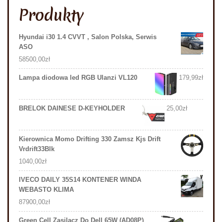
Produkty
Hyundai i30 1.4 CVVT , Salon Polska, Serwis
ASO
58500,00
zł
Lampa diodowa led RGB Ulanzi VL120
179,99
zł
BRELOK DAINESE D-KEYHOLDER
25,00
zł
Kierownica Momo Drifting 330 Zamsz Kjs Drift
Vrdrift33Blk
1040,00
zł
IVECO DAILY 35S14 KONTENER WINDA
WEBASTO KLIMA
87900,00
zł
Green Cell Zasilacz Do Dell 65W (AD08P)