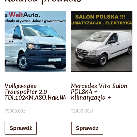
Volkswagen
Mercedes Vito Salon
Transporter 2.0
POLSKA +
TDI,102KM,ASO,Hak,Webas
Klimatyzacja +
79900,00
zł
31433,00
zł
Sprawdź
Sprawdź