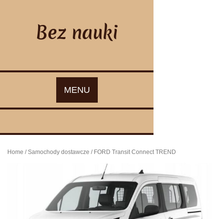
Skip
to
content
Bez nauki
MENU
Home
/
Samochody dostawcze
/ FORD Transit Connect TREND