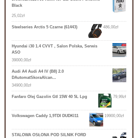
Black
25,02
zł
Steelseries Arctis 5 Czarne (61443)
486,00
zł
Hyundai i30 1.4 CVVT , Salon Polska, Serwis
ASO
39000,00
zł
Audi A4 Audi A4 IV (B8) 2.0
DAutomatSkoraAlcan...
34900,00
zł
Fanfaro Olej Gazolin Gtl 15W 40 5L Lpg
79,99
zł
Volkswagen Caddy 1,9TDI DUDKI11
19900,00
zł
STALOWA OSŁONA POD SILNIK FORD