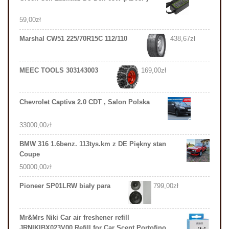
59,00
zł
Marshal CW51 225/70R15C 112/110
438,67
zł
MEEC TOOLS 303143003
169,00
zł
Chevrolet Captiva 2.0 CDT , Salon Polska
33000,00
zł
BMW 316 1.6benz. 113tys.km z DE Piękny stan
Coupe
50000,00
zł
Pioneer SP01LRW biały para
799,00
zł
Mr&Mrs Niki Car air freshener refill
JRNIKIBX023V00 Refill for Car Scent Portofino