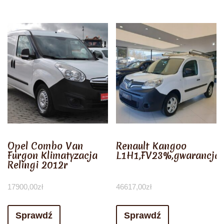
Opel Combo Van
Renault Kangoo
Furgon Klimatyzacja
L1H1,FV23%,gwarancja,
Relingi 2012r
17900,00
zł
46617,00
zł
Sprawdź
Sprawdź