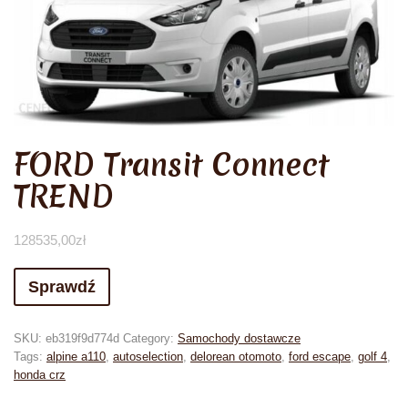
FORD Transit Connect
TREND
128535,00
zł
Sprawdź
SKU:
eb319f9d774d
Category:
Samochody dostawcze
Tags:
alpine a110
,
autoselection
,
delorean otomoto
,
ford escape
,
golf 4
,
honda crz