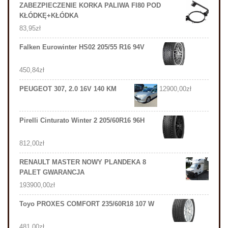
ZABEZPIECZENIE KORKA PALIWA FI80 POD
KŁÓDKĘ+KŁÓDKA
83,95
zł
Falken Eurowinter HS02 205/55 R16 94V
450,84
zł
PEUGEOT 307, 2.0 16V 140 KM
12900,00
zł
Pirelli Cinturato Winter 2 205/60R16 96H
812,00
zł
RENAULT MASTER NOWY PLANDEKA 8
PALET GWARANCJA
193900,00
zł
Toyo PROXES COMFORT 235/60R18 107 W
481,00
zł