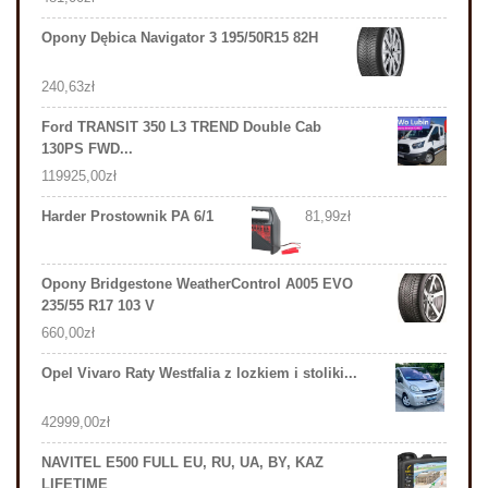
Opony Dębica Navigator 3 195/50R15 82H
240,63
zł
Ford TRANSIT 350 L3 TREND Double Cab
130PS FWD...
119925,00
zł
Harder Prostownik PA 6/1
81,99
zł
Opony Bridgestone WeatherControl A005 EVO
235/55 R17 103 V
660,00
zł
Opel Vivaro Raty Westfalia z lozkiem i stoliki...
42999,00
zł
NAVITEL E500 FULL EU, RU, UA, BY, KAZ
LIFETIME