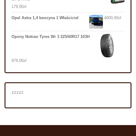
179,00
zł
Opel Astra 1,4 benzyna 1 Właściciel
4000,00
zł
Opony Nokian Tyres Wr 3 225/60R17 103H
979,00
zł
zzzzz