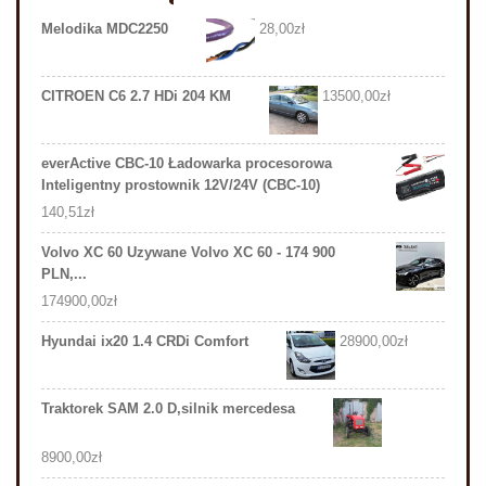
Melodika MDC2250
28,00
zł
CITROEN C6 2.7 HDi 204 KM
13500,00
zł
everActive CBC-10 Ładowarka procesorowa
Inteligentny prostownik 12V/24V (CBC-10)
140,51
zł
Volvo XC 60 Uzywane Volvo XC 60 - 174 900
PLN,...
174900,00
zł
Hyundai ix20 1.4 CRDi Comfort
28900,00
zł
Traktorek SAM 2.0 D,silnik mercedesa
8900,00
zł