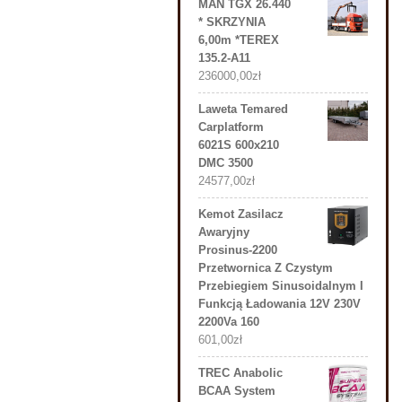
MAN TGX 26.440
* SKRZYNIA
6,00m *TEREX
135.2-A11
236000,00
zł
Laweta Temared
Carplatform
6021S 600x210
DMC 3500
24577,00
zł
Kemot Zasilacz
Awaryjny
Prosinus-2200
Przetwornica Z Czystym
Przebiegiem Sinusoidalnym I
Funkcją Ładowania 12V 230V
2200Va 160
601,00
zł
TREC Anabolic
BCAA System