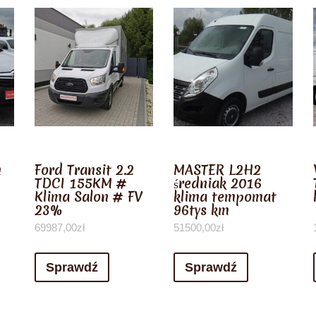
n
Ford Transit 2.2
MASTER L2H2
TDCI 155KM #
średniak 2016
Klima Salon # FV
klima tempomat
23%
96tys km
69987,00
zł
51500,00
zł
Sprawdź
Sprawdź