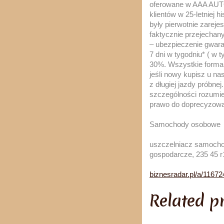
oferowane w AAA AUTO 
klientów w 25-letniej 
były pierwotnie zarej
faktycznie przejechan
– ubezpieczenie gwar
7 dni w tygodniu* ( w
30%. Wszystkie forma
jeśli nowy kupisz u n
z długiej jazdy próbne
szczególności rozumien
prawo do doprecyzowan
Samochody osobowe
uszczelniacz samochod
gospodarcze, 235 45 r1
biznesradar.pl/a/1167
Related p