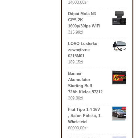
14000,00
zł
Ddpai Mola N3
GPS 2K
1600p/30fps WiFi
315,99
zł
LORO Lusterko
zewnętrzne
0215M01
189,15
zł
Banner
Akumulator
Starting Bull
72Ah Kielce 57212
369,00
zł
Fiat Tipo 1.4 16V
, Salon Polska, 1.
Właściciel
60000,00
zł