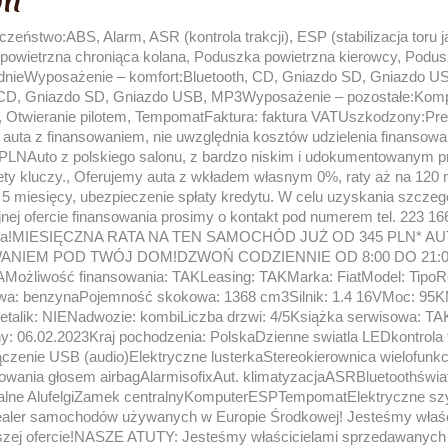
on
eństwo:ABS, Alarm, ASR (kontrola trakcji), ESP (stabilizacja toru ja
powietrzna chroniąca kolana, Poduszka powietrzna kierowcy, Podus
dnieWyposażenie – komfort:Bluetooth, CD, Gniazdo SD, Gniazdo 
, CD, Gniazdo SD, Gniazdo USB, MP3Wyposażenie – pozostałe:Komp
, Otwieranie pilotem, TempomatFaktura: faktura VATUszkodzony:Pr
 auta z finansowaniem, nie uwzględnia kosztów udzielenia finansow
 PLNAuto z polskiego salonu, z bardzo niskim i udokumentowanym p
ty kluczy., Oferujemy auta z wkładem własnym 0%, raty aż na 120 
 5 miesięcy, ubezpieczenie spłaty kredytu. W celu uzyskania szczeg
jnej ofercie finansowania prosimy o kontakt pod numerem tel. 223 1
owania!MIESIĘCZNA RATA NA TEN SAMOCHÓD JUŻ OD 345 PLN* 
ANIEM POD TWÓJ DOM!DZWOŃ CODZIENNIE OD 8:00 DO 21:0
liwość finansowania: TAKLeasing: TAKMarka: FiatModel: TipoRo
iwa: benzynaPojemność skokowa: 1368 cm3Silnik: 1.4 16VMoc: 95
Metalik: NIENadwozie: kombiLiczba drzwi: 4/5Książka serwisowa: T
y: 06.02.2023Kraj pochodzenia: PolskaDzienne swiatla LEDkontrola 
zenie USB (audio)Elektryczne lusterkaStereokierownica wielofunk
wania głosem airbagAlarmisofixAut. klimatyzacjaASRBluetoothświat
alne AlufelgiZamek centralnyKomputerESPTempomatElektryczne sz
aler samochodów używanych w Europie Środkowej! Jesteśmy właśc
aszej ofercie!NASZE ATUTY: Jesteśmy właścicielami sprzedawanyc