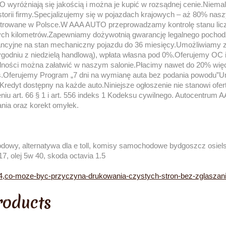
wyróżniają się jakością i można je kupić w rozsądnej cenie.Niema
historii firmy.Specjalizujemy się w pojazdach krajowych – aż 80% nasz
estrowane w Polsce.W AAA AUTO przeprowadzamy kontrolę stanu licz
ych kilometrów.Zapewniamy dożywotnią gwarancję legalnego pochodz
ancyjne na stan mechaniczny pojazdu do 36 miesięcy.Umożliwiamy 
 tygodniu z niedzielą handlową), wpłata własna pod 0%.Oferujemy OC
lności można załatwić w naszym salonie.Płacimy nawet do 20% wię
as.Oferujemy Program „7 dni na wymianę auta bez podania powodu”
j.Kredyt dostępny na każde auto.Niniejsze ogłoszenie nie stanowi ofer
iu art. 66 § 1 i art. 556 indeks 1 Kodeksu cywilnego. Autocentrum 
ia oraz korekt omyłek.
owy, alternatywa dla e toll, komisy samochodowe bydgoszcz osiels
7, olej 5w 40, skoda octavia 1.5
24,co-moze-byc-przyczyna-drukowania-czystych-stron-bez-zglaszani
roducts