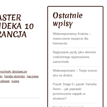
Ostatnie
ASTER
wpisy
DEKA 10
RANCJA
Wideorejestratory Kraków –
nowoczesne wsparcie dla
kierowców
Nagrywanie jazdy jako element
codziennego wyposażenia
samochodu
Wideorejestrator – Twoje trzecie
ochody dostawcze
oko na drodze
to
,
honda otomoto
,
naczepa
sobowe
,
supra
Pasek Stage 6 i pasek Yamaha
Aerox – jak poprawić
przenoszenie napędu w
skuterze?