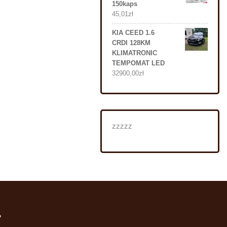
150kaps
45,01
zł
KIA CEED 1.6
CRDI 128KM
KLIMATRONIC
TEMPOMAT LED
32900,00
zł
zzzzz
i