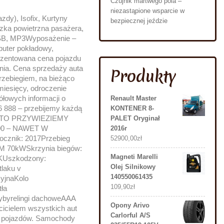
Czujnik martwego pola –
niezastąpione wsparcie w
zdy), Isofix, Kurtyny
bezpiecznej jeździe
zka powietrzna pasażera,
USB, MP3Wyposażenie –
uter pokładowy,
ezentowana cena pojazdu
ania. Cena sprzedaży auta
Produkty
rzebiegiem, na bieżąco
miesięcy, odroczenie
ółowych informacji o
Renault Master
66 888 – przebijemy każdą
KONTENER 8-
AUTO PRZYWIEZIEMY
PALET Oryginał
0 – NAWET W
2016r
cznik: 2017Przebieg
52900,00
zł
KM 70kWSkrzynia biegów:
Magneti Marelli
AKUszkodzony:
Olej Silnikowy
tlaku v
140550061435
cyjnaKolo
109,90
zł
ła
ybyrelingi dachoweAAA
Opony Arivo
icielem wszystkich aut
Carlorful A/S
h pojazdów. Samochody