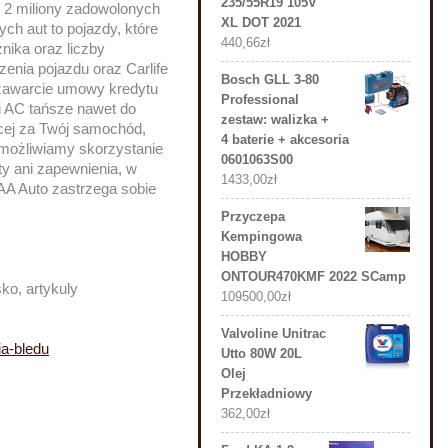
235/55R19 105V
l 2 miliony zadowolonych
XL DOT 2021
ych aut to pojazdy, które
440,66
zł
nika oraz liczby
enia pojazdu oraz Carlife
Bosch GLL 3-80
zawarcie umowy kredytu
Professional
 i AC tańsze nawet do
zestaw: walizka +
cej za Twój samochód,
4 baterie + akcesoria
Umożliwiamy skorzystanie
0601063S00
ty ani zapewnienia, w
1433,00
zł
AAA Auto zastrzega sobie
Przyczepa
Kempingowa
HOBBY
ONTOUR470KMF 2022 SCamp
ko, artykuly
109500,00
zł
Valvoline Unitrac
a-bledu
Utto 80W 20L
Olej
Przekładniowy
362,00
zł