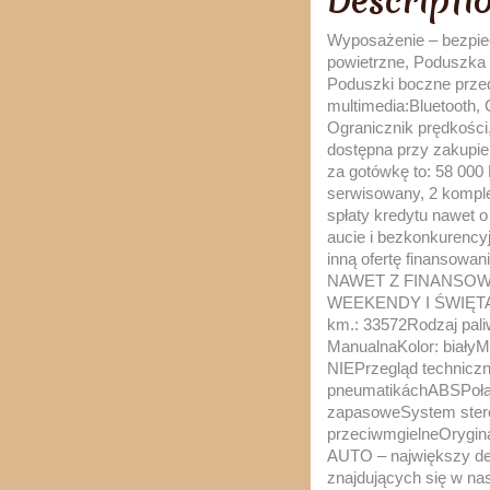
Descripti
Wyposażenie – bezpiecz
powietrzne, Poduszka 
Poduszki boczne prze
multimedia:Bluetooth
Ogranicznik prędkości
dostępna przy zakupie
za gotówkę to: 58 000
serwisowany, 2 komple
spłaty kredytu nawet o
aucie i bezkonkurency
inną ofertę finans
NAWET Z FINANSOW
WEEKENDY I ŚWIĘTAMoż
km.: 33572Rodzaj pal
ManualnaKolor: biały
NIEPrzegląd techniczn
pneumatikáchABSPołąc
zapasoweSystem stero
przeciwmgielneOrygin
AUTO – największy de
znajdujących się w n