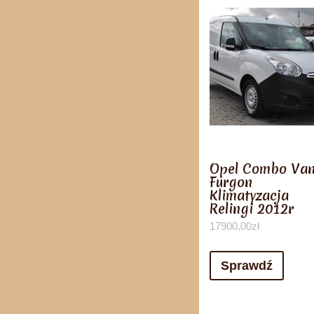
Opel Combo Va
Furgon
Klimatyzacja
Relingi 2012r
17900,00
zł
Sprawdź