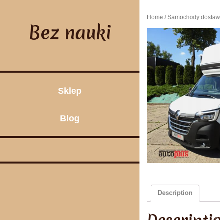
Skip
to
Home
/
Samochody dostaw
content
Bez nauki
Sklep
Blog
Description