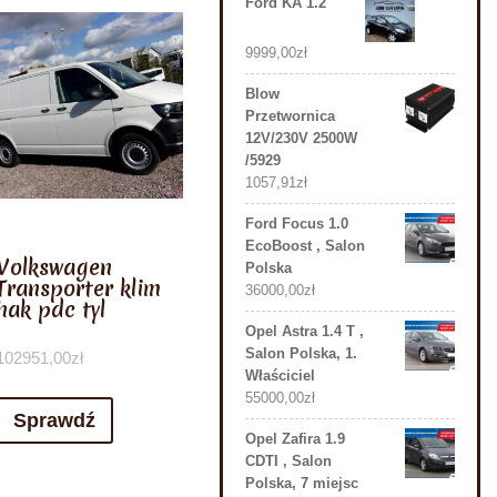
Ford KA 1.2
9999,00
zł
Blow
Przetwornica
12V/230V 2500W
/5929
1057,91
zł
Ford Focus 1.0
EcoBoost , Salon
Volkswagen
Polska
Transporter klim
36000,00
zł
hak pdc tyl
Opel Astra 1.4 T ,
Salon Polska, 1.
102951,00
zł
Właściciel
55000,00
zł
Sprawdź
Opel Zafira 1.9
CDTI , Salon
Polska, 7 miejsc