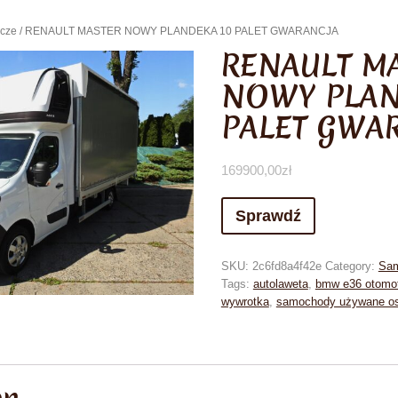
cze
/ RENAULT MASTER NOWY PLANDEKA 10 PALET GWARANCJA
RENAULT M
NOWY PLAN
PALET GWA
169900,00
zł
Sprawdź
SKU:
2c6fd8a4f42e
Category:
Sam
Tags:
autolaweta
,
bmw e36 otomo
wywrotka
,
samochody używane o