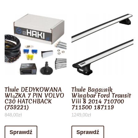
Thule DEDYKOWANA
Thule Bagażnik
WIąZKA 7 PIN VOLVO
Wingbar Ford Transit
C30 HATCHBACK
Viii 8 2014 710700
(759221)
711500 187119
848,00
zł
1249,00
zł
Sprawdź
Sprawdź