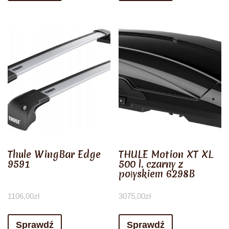
Thule WingBar Edge
THULE Motion XT XL
9591
500 l. czarny z
połyskiem 6298B
1106,00
zł
3075,00
zł
Sprawdź
Sprawdź