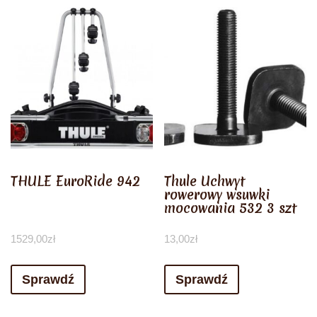
THULE EuroRide 942
Thule Uchwyt
rowerowy wsuwki
mocowania 532 3 szt
1529,00
zł
13,00
zł
Sprawdź
Sprawdź