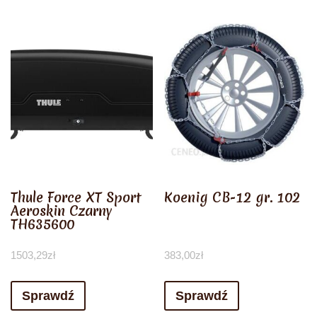
Thule Force XT Sport
Koenig CB-12 gr. 102
Aeroskin Czarny
TH635600
1503,29
zł
383,00
zł
Sprawdź
Sprawdź