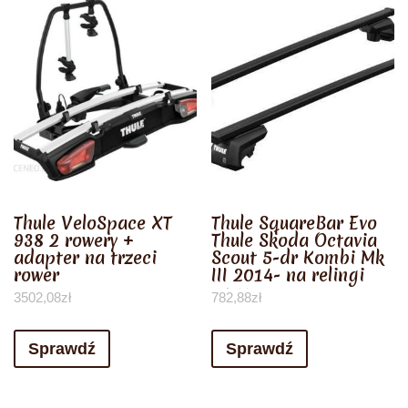
Thule VeloSpace XT
Thule SquareBar Evo
938 2 rowery +
Thule Skoda Octavia
adapter na trzeci
Scout 5-dr Kombi Mk
rower
III 2014- na relingi
czarny
3502,08
zł
782,88
zł
Sprawdź
Sprawdź