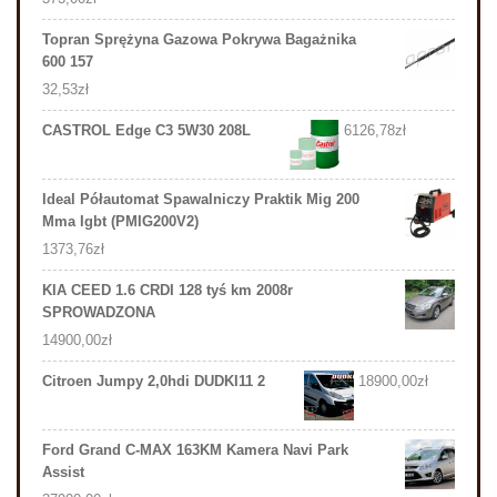
Topran Sprężyna Gazowa Pokrywa Bagażnika
600 157
32,53
zł
CASTROL Edge C3 5W30 208L
6126,78
zł
Ideal Półautomat Spawalniczy Praktik Mig 200
Mma Igbt (PMIG200V2)
1373,76
zł
KIA CEED 1.6 CRDI 128 tyś km 2008r
SPROWADZONA
14900,00
zł
Citroen Jumpy 2,0hdi DUDKI11 2
18900,00
zł
Ford Grand C-MAX 163KM Kamera Navi Park
Assist