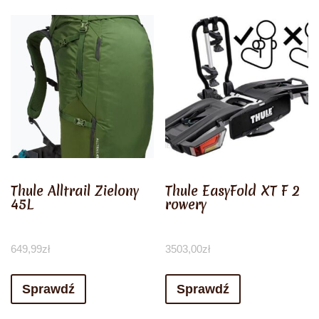
Thule Alltrail Zielony
Thule EasyFold XT F 2
45L
rowery
649,99
zł
3503,00
zł
Sprawdź
Sprawdź