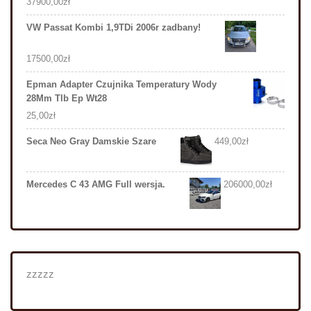
37900,00
zł
VW Passat Kombi 1,9TDi 2006r zadbany!
17500,00
zł
Epman Adapter Czujnika Temperatury Wody
28Mm Tlb Ep Wt28
25,00
zł
Seca Neo Gray Damskie Szare
449,00
zł
Mercedes C 43 AMG Full wersja.
206000,00
zł
zzzzz