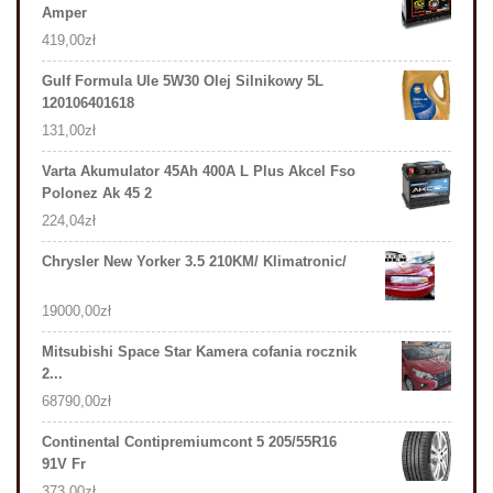
Amper
419,00
zł
Gulf Formula Ule 5W30 Olej Silnikowy 5L
120106401618
131,00
zł
Varta Akumulator 45Ah 400A L Plus Akcel Fso
Polonez Ak 45 2
224,04
zł
Chrysler New Yorker 3.5 210KM/ Klimatronic/
19000,00
zł
Mitsubishi Space Star Kamera cofania rocznik
2...
68790,00
zł
Continental Contipremiumcont 5 205/55R16
91V Fr
373,00
zł