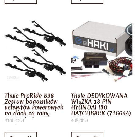
Thule ProRide 598
Thule DEDYKOWANA
Zestaw bagażników
WIąZKA 13 PIN
uchwytów rowerowych
HYUNDAI I30
na dach za ramę
HATCHBACK (716644)
czarny 4szt.
3100,12
zł
408,00
zł