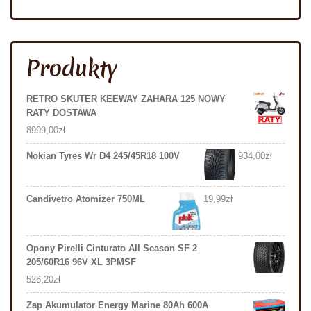
Produkty
RETRO SKUTER KEEWAY ZAHARA 125 NOWY
RATY DOSTAWA
8999,00
zł
Nokian Tyres Wr D4 245/45R18 100V
934,00
zł
Candivetro Atomizer 750ML
19,99
zł
Opony Pirelli Cinturato All Season SF 2
205/60R16 96V XL 3PMSF
526,20
zł
Zap Akumulator Energy Marine 80Ah 600A