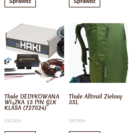
Sprawdź
Sprawdź
Thule DEDYKOWANA
Thule Alltrail Zielony
WIąZKA 13 PIN GLK
35L
KLASA (727524)
516,00
zł
599,99
zł