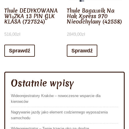
Thule DEDYKOWANA
Thule Bagażnik Na
WIąZKA 13 PIN GLK
Hak Xpress 970
KLASA (727524)
Nieodchylany (42558)
516,00
zł
2849,00
zł
Sprawdź
Sprawdź
Ostatnie wpisy
Wideorejestratory Kraków – nowoczesne wsparcie dla
kierowców
Nagrywanie jazdy jako element codziennego wyposażenia
samochodu
Wideorejestrator – Twoje trzecie oko na drodze