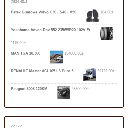
2804,40
zł
Petex Gumowe Volvo C30 / S40 / V50
104,00
zł
Yokohama Advan Dbv 552 235/55R20 102V Fr
1115,90
zł
MAN TGA 18.360
154000,00
zł
RENAULT Master dCi 165 L3 Euro 5
39729,00
zł
Peugeot 3008 120KM
25500,00
zł
zzzzz