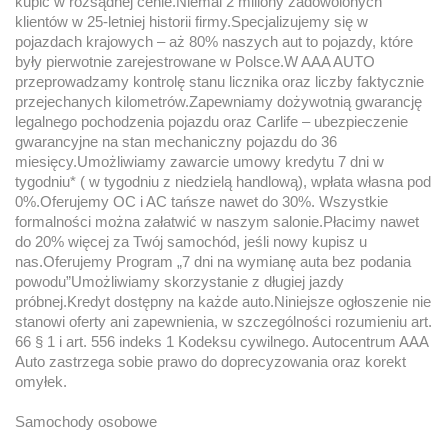
kupić w rozsądnej cenie.Niemal 2 miliony zadowolonych
klientów w 25-letniej historii firmy.Specjalizujemy się w
pojazdach krajowych – aż 80% naszych aut to pojazdy, które
były pierwotnie zarejestrowane w Polsce.W AAA AUTO
przeprowadzamy kontrolę stanu licznika oraz liczby faktycznie
przejechanych kilometrów.Zapewniamy dożywotnią gwarancję
legalnego pochodzenia pojazdu oraz Carlife – ubezpieczenie
gwarancyjne na stan mechaniczny pojazdu do 36
miesięcy.Umożliwiamy zawarcie umowy kredytu 7 dni w
tygodniu* ( w tygodniu z niedzielą handlową), wpłata własna pod
0%.Oferujemy OC i AC tańsze nawet do 30%. Wszystkie
formalności można załatwić w naszym salonie.Płacimy nawet
do 20% więcej za Twój samochód, jeśli nowy kupisz u
nas.Oferujemy Program „7 dni na wymianę auta bez podania
powodu”Umożliwiamy skorzystanie z długiej jazdy
próbnej.Kredyt dostępny na każde auto.Niniejsze ogłoszenie nie
stanowi oferty ani zapewnienia, w szczególności rozumieniu art.
66 § 1 i art. 556 indeks 1 Kodeksu cywilnego. Autocentrum AAA
Auto zastrzega sobie prawo do doprecyzowania oraz korekt
omyłek.
Samochody osobowe