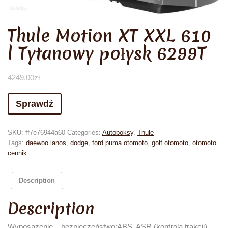
Thule Motion XT XXL 610
l Tytanowy połysk 6299T
4249,00
zł
Sprawdź
SKU:
ff7e76944a60
Categories:
Autoboksy
,
Thule
Tags:
daewoo lanos
,
dodge
,
ford puma otomoto
,
golf otomoto
,
otomoto
cennik
Description
Description
Wyposażenie – bezpieczeństwo:ABS, ASR (kontrola trakcji),