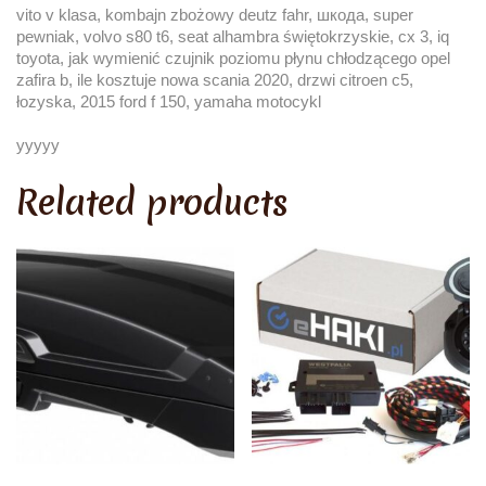
vito v klasa, kombajn zbożowy deutz fahr, шкода, super
pewniak, volvo s80 t6, seat alhambra świętokrzyskie, cx 3, iq
toyota, jak wymienić czujnik poziomu płynu chłodzącego opel
zafira b, ile kosztuje nowa scania 2020, drzwi citroen c5,
łozyska, 2015 ford f 150, yamaha motocykl
yyyyy
Related products