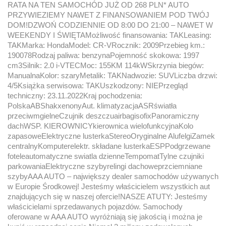
RATA NA TEN SAMOCHÓD JUŻ OD 268 PLN* AUTO
PRZYWIEZIEMY NAWET Z FINANSOWANIEM POD TWÓJ
DOM!DZWOŃ CODZIENNIE OD 8:00 DO 21:00 – NAWET W
WEEKENDY I ŚWIĘTAMożliwość finansowania: TAKLeasing:
TAKMarka: HondaModel: CR-VRocznik: 2009Przebieg km.:
190078Rodzaj paliwa: benzynaPojemność skokowa: 1997
cm3Silnik: 2.0 i-VTECMoc: 155KM 114kWSkrzynia biegów:
ManualnaKolor: szaryMetalik: TAKNadwozie: SUVLiczba drzwi:
4/5Książka serwisowa: TAKUszkodzony: NIEPrzegląd
techniczny: 23.11.2022Kraj pochodzenia:
PolskaABShakxenonyAut. klimatyzacjaASRświatła
przeciwmgielneCzujnik deszczuairbagisofixPanoramiczny
dachWSP. KIEROWNICYkierownica wielofunkcyjnaKolo
zapasoweElektryczne lusterkaStereoOryginalne AlufelgiZamek
centralnyKomputerelektr. składane lusterkaESPPodgrzewane
foteleautomatyczne swiatla dzienneTempomatTylne czujniki
parkowaniaElektryczne szybyrelingi dachoweprzciemniane
szybyAAA AUTO – największy dealer samochodów używanych
w Europie Środkowej! Jesteśmy właścicielem wszystkich aut
znajdujących się w naszej ofercie!NASZE ATUTY: Jesteśmy
właścicielami sprzedawanych pojazdów. Samochody
oferowane w AAA AUTO wyróżniają się jakością i można je