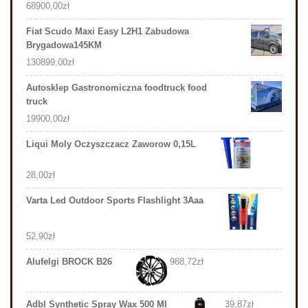
68900,00
zł
Fiat Scudo Maxi Easy L2H1 Zabudowa
Brygadowa145KM
130899,00
zł
Autosklep Gastronomiczna foodtruck food
truck
19900,00
zł
Liqui Moly Oczyszczacz Zaworow 0,15L
28,00
zł
Varta Led Outdoor Sports Flashlight 3Aaa
52,90
zł
Alufelgi BROCK B26
988,72
zł
Adbl Synthetic Spray Wax 500 Ml
39,87
zł