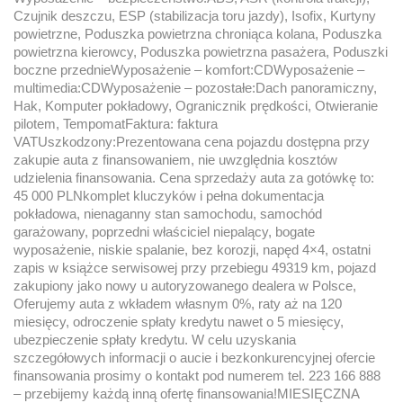
Czujnik deszczu, ESP (stabilizacja toru jazdy), Isofix, Kurtyny
powietrzne, Poduszka powietrzna chroniąca kolana, Poduszka
powietrzna kierowcy, Poduszka powietrzna pasażera, Poduszki
boczne przednieWyposażenie – komfort:CDWyposażenie –
multimedia:CDWyposażenie – pozostałe:Dach panoramiczny,
Hak, Komputer pokładowy, Ogranicznik prędkości, Otwieranie
pilotem, TempomatFaktura: faktura
VATUszkodzony:Prezentowana cena pojazdu dostępna przy
zakupie auta z finansowaniem, nie uwzględnia kosztów
udzielenia finansowania. Cena sprzedaży auta za gotówkę to:
45 000 PLNkomplet kluczyków i pełna dokumentacja
pokładowa, nienaganny stan samochodu, samochód
garażowany, poprzedni właściciel niepalący, bogate
wyposażenie, niskie spalanie, bez korozji, napęd 4×4, ostatni
zapis w książce serwisowej przy przebiegu 49319 km, pojazd
zakupiony jako nowy u autoryzowanego dealera w Polsce,
Oferujemy auta z wkładem własnym 0%, raty aż na 120
miesięcy, odroczenie spłaty kredytu nawet o 5 miesięcy,
ubezpieczenie spłaty kredytu. W celu uzyskania
szczegółowych informacji o aucie i bezkonkurencyjnej ofercie
finansowania prosimy o kontakt pod numerem tel. 223 166 888
– przebijemy każdą inną ofertę finansowania!MIESIĘCZNA