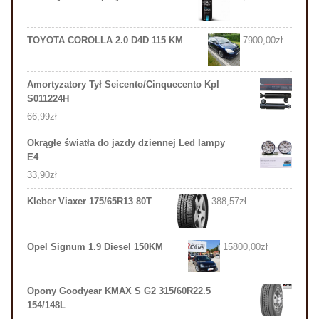
TOYOTA COROLLA 2.0 D4D 115 KM
7900,00
zł
Amortyzatory Tył Seicento/Cinquecento Kpl
S011224H
66,99
zł
Okrągłe światła do jazdy dziennej Led lampy
E4
33,90
zł
Kleber Viaxer 175/65R13 80T
388,57
zł
Opel Signum 1.9 Diesel 150KM
15800,00
zł
Opony Goodyear KMAX S G2 315/60R22.5
154/148L