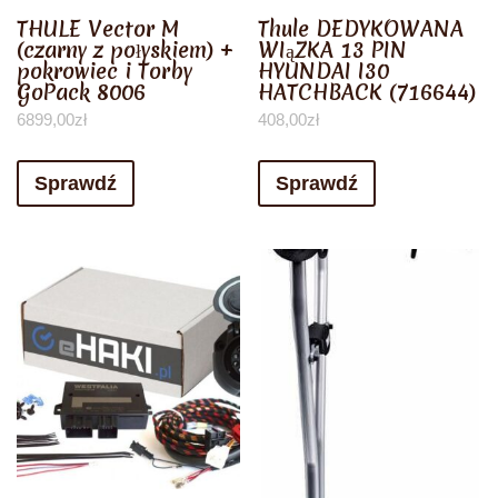
THULE Vector M
Thule DEDYKOWANA
(czarny z połyskiem) +
WIąZKA 13 PIN
pokrowiec i Torby
HYUNDAI I30
GoPack 8006
HATCHBACK (716644)
6899,00
zł
408,00
zł
Sprawdź
Sprawdź