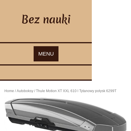
Skip
to
content
Bez nauki
MENU
Home
/
Autoboksy
/ Thule Motion XT XXL 610 l Tytanowy połysk 6299T