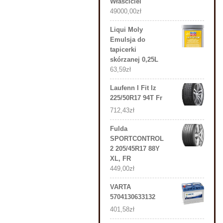
Właściciel
49000,00
zł
Liqui Moly
Emulsja do
tapicerki
skórzanej 0,25L
63,59
zł
Laufenn I Fit Iz
225/50R17 94T Fr
712,43
zł
Fulda
SPORTCONTROL
2 205/45R17 88Y
XL, FR
449,00
zł
VARTA
5704130633132
401,58
zł