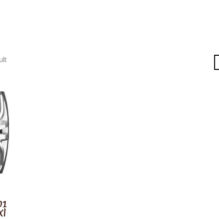
ult
01
Xl