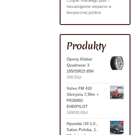
Czujnik martwego pola –
niezastąpione wsparcie w
bezpiecznej jeździe
Produkty
Opony Kleber
Quadraxer 3
195/55R15 85H
399,00
zł
Volvo FM 410
Skrzynia 7,50m +
PK26002-
EHD/PILOT
349000,00
zł
Hyundai i10 1.0 ,
Salon Polska, 1.