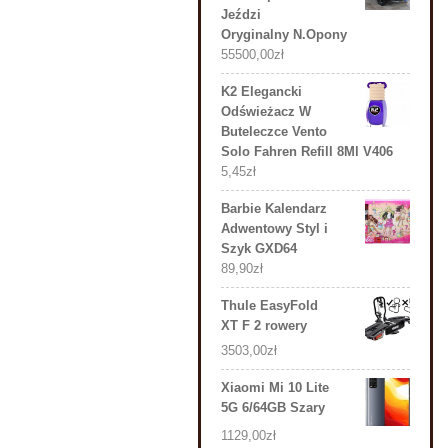
Jeździ
Oryginalny N.Opony
55500,00
zł
K2 Elegancki
Odświeżacz W
Buteleczce Vento
Solo Fahren Refill 8Ml V406
5,45
zł
Barbie Kalendarz
Adwentowy Styl i
Szyk GXD64
89,90
zł
Thule EasyFold
XT F 2 rowery
3503,00
zł
Xiaomi Mi 10 Lite
5G 6/64GB Szary
1129,00
zł