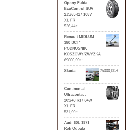
Opony Fulda
EcoControl SUV
235/65R17 108V
XL FR
526,44
zł
Renault MIDLUM
180 DCI *
PODNOŚNIK
KOSZOWY/ZWYŻKA
69000,00
zł
Skoda
25000,00
zł
Continental
Ultracontact
205/40 R17 84W
XL FR
531,00
zł
Audi 60L 1971
Rok Odpala