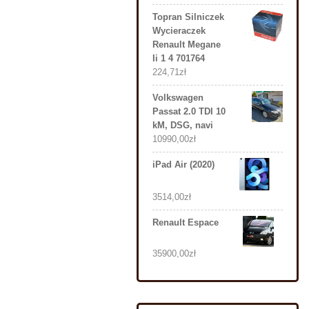
Topran Silniczek
Wycieraczek
Renault Megane
Ii 1 4 701764
224,71
zł
Volkswagen
Passat 2.0 TDI 10
kM, DSG, navi
10990,00
zł
iPad Air (2020)
3514,00
zł
Renault Espace
35900,00
zł