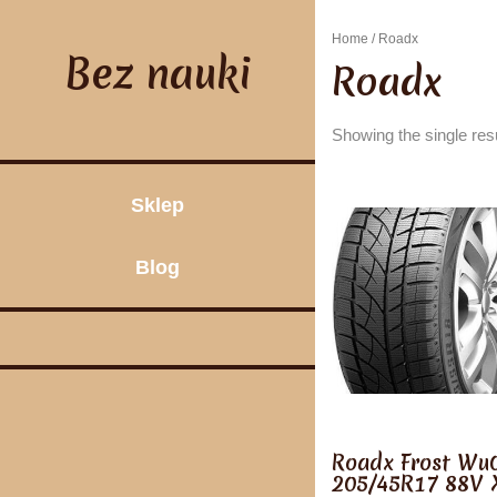
Skip
to
Home
/ Roadx
content
Bez nauki
Roadx
Showing the single res
Sklep
Blog
Roadx Frost Wu
205/45R17 88V 