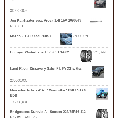
36900,00
zł
Jmj Katalizator Seat Arosa 1.4I 16V 1090849
613,00
zł
Mazda 2 1.4 Diesel 2004 r
2900,00
zł
Uniroyal WinterExpert 175/65 R14 82T
221,39
zł
Land Rover Discovery SalonPl, FV-23%, Gw.
235900,00
zł
Mercedes Actros 4141 * Wywrotka * 8×8 ! STAN
BDB
195000,00
zł
Bridgestone Duravis All Season 225/65R16 112
R C IVE DAIL 2 -