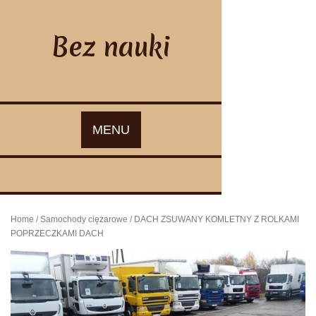
Skip
to
content
Bez nauki
MENU
Home
/
Samochody ciężarowe
/ DACH ZSUWANY KOMLETNY Z ROLKAMI
POPRZECZKAMI DACH