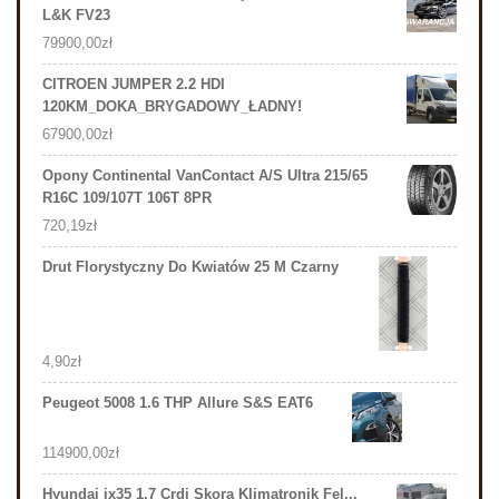
L&K FV23
79900,00
zł
CITROEN JUMPER 2.2 HDI
120KM_DOKA_BRYGADOWY_ŁADNY!
67900,00
zł
Opony Continental VanContact A/S Ultra 215/65
R16C 109/107T 106T 8PR
720,19
zł
Drut Florystyczny Do Kwiatów 25 M Czarny
4,90
zł
Peugeot 5008 1.6 THP Allure S&S EAT6
114900,00
zł
Hyundai ix35 1.7 Crdi Skora Klimatronik Fel...