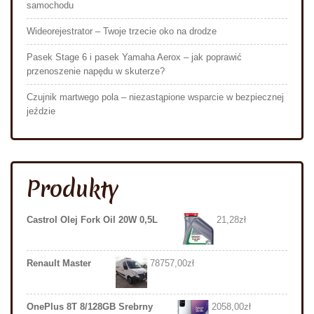
samochodu
Wideorejestrator – Twoje trzecie oko na drodze
Pasek Stage 6 i pasek Yamaha Aerox – jak poprawić
przenoszenie napędu w skuterze?
Czujnik martwego pola – niezastąpione wsparcie w bezpiecznej
jeździe
Produkty
Castrol Olej Fork Oil 20W 0,5L
21,28
zł
Renault Master
78757,00
zł
OnePlus 8T 8/128GB Srebrny
2058,00
zł