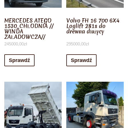
MERCEDES ATEGO
Volvo FH 16 700 6X4
1530_CHŁODNIA //
Loglift 281s do
WINDA
drewna dłużycy
ZAŁADOWCZA//
245000,00
zł
295000,00
zł
Sprawdź
Sprawdź