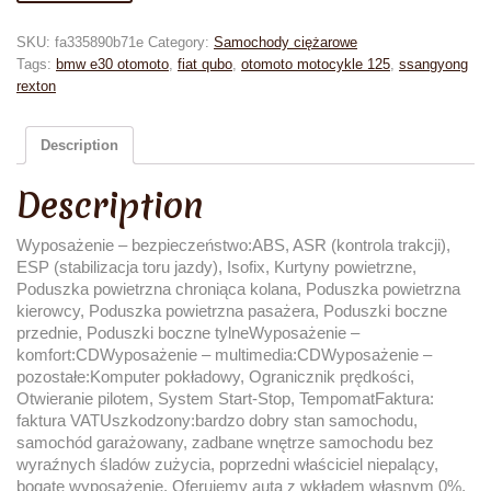
SKU:
fa335890b71e
Category:
Samochody ciężarowe
Tags:
bmw e30 otomoto
,
fiat qubo
,
otomoto motocykle 125
,
ssangyong
rexton
Description
Description
Wyposażenie – bezpieczeństwo:ABS, ASR (kontrola trakcji),
ESP (stabilizacja toru jazdy), Isofix, Kurtyny powietrzne,
Poduszka powietrzna chroniąca kolana, Poduszka powietrzna
kierowcy, Poduszka powietrzna pasażera, Poduszki boczne
przednie, Poduszki boczne tylneWyposażenie –
komfort:CDWyposażenie – multimedia:CDWyposażenie –
pozostałe:Komputer pokładowy, Ogranicznik prędkości,
Otwieranie pilotem, System Start-Stop, TempomatFaktura:
faktura VATUszkodzony:bardzo dobry stan samochodu,
samochód garażowany, zadbane wnętrze samochodu bez
wyraźnych śladów zużycia, poprzedni właściciel niepalący,
bogate wyposażenie, Oferujemy auta z wkładem własnym 0%,