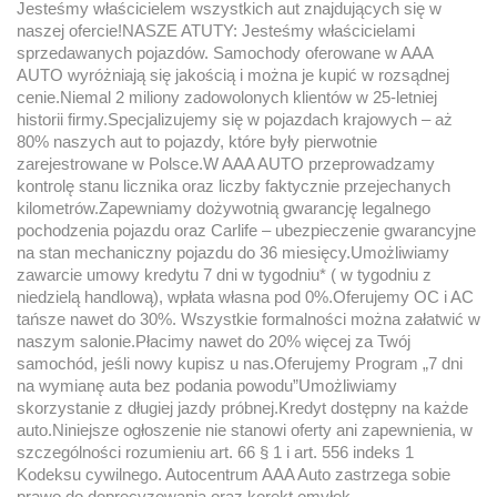
Jesteśmy właścicielem wszystkich aut znajdujących się w
naszej ofercie!NASZE ATUTY: Jesteśmy właścicielami
sprzedawanych pojazdów. Samochody oferowane w AAA
AUTO wyróżniają się jakością i można je kupić w rozsądnej
cenie.Niemal 2 miliony zadowolonych klientów w 25-letniej
historii firmy.Specjalizujemy się w pojazdach krajowych – aż
80% naszych aut to pojazdy, które były pierwotnie
zarejestrowane w Polsce.W AAA AUTO przeprowadzamy
kontrolę stanu licznika oraz liczby faktycznie przejechanych
kilometrów.Zapewniamy dożywotnią gwarancję legalnego
pochodzenia pojazdu oraz Carlife – ubezpieczenie gwarancyjne
na stan mechaniczny pojazdu do 36 miesięcy.Umożliwiamy
zawarcie umowy kredytu 7 dni w tygodniu* ( w tygodniu z
niedzielą handlową), wpłata własna pod 0%.Oferujemy OC i AC
tańsze nawet do 30%. Wszystkie formalności można załatwić w
naszym salonie.Płacimy nawet do 20% więcej za Twój
samochód, jeśli nowy kupisz u nas.Oferujemy Program „7 dni
na wymianę auta bez podania powodu”Umożliwiamy
skorzystanie z długiej jazdy próbnej.Kredyt dostępny na każde
auto.Niniejsze ogłoszenie nie stanowi oferty ani zapewnienia, w
szczególności rozumieniu art. 66 § 1 i art. 556 indeks 1
Kodeksu cywilnego. Autocentrum AAA Auto zastrzega sobie
prawo do doprecyzowania oraz korekt omyłek.