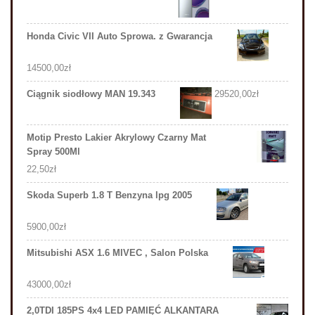
Honda Civic VII Auto Sprowa. z Gwarancja
14500,00
zł
Ciągnik siodłowy MAN 19.343
29520,00
zł
Motip Presto Lakier Akrylowy Czarny Mat
Spray 500Ml
22,50
zł
Skoda Superb 1.8 T Benzyna lpg 2005
5900,00
zł
Mitsubishi ASX 1.6 MIVEC , Salon Polska
43000,00
zł
2,0TDI 185PS 4x4 LED PAMIĘĆ ALKANTARA