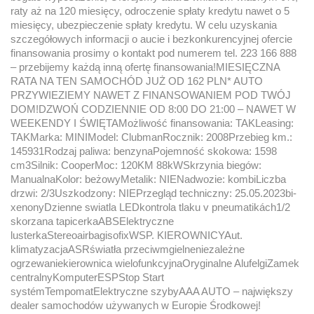
raty aż na 120 miesięcy, odroczenie spłaty kredytu nawet o 5
miesięcy, ubezpieczenie spłaty kredytu. W celu uzyskania
szczegółowych informacji o aucie i bezkonkurencyjnej ofercie
finansowania prosimy o kontakt pod numerem tel. 223 166 888
– przebijemy każdą inną ofertę finansowania!MIESIĘCZNA
RATA NA TEN SAMOCHÓD JUŻ OD 162 PLN* AUTO
PRZYWIEZIEMY NAWET Z FINANSOWANIEM POD TWÓJ
DOM!DZWOŃ CODZIENNIE OD 8:00 DO 21:00 – NAWET W
WEEKENDY I ŚWIĘTAMożliwość finansowania: TAKLeasing:
TAKMarka: MINIModel: ClubmanRocznik: 2008Przebieg km.:
145931Rodzaj paliwa: benzynaPojemność skokowa: 1598
cm3Silnik: CooperMoc: 120KM 88kWSkrzynia biegów:
ManualnaKolor: beżowyMetalik: NIENadwozie: kombiLiczba
drzwi: 2/3Uszkodzony: NIEPrzegląd techniczny: 25.05.2023bi-
xenonyDzienne swiatla LEDkontrola tlaku v pneumatikách1/2
skorzana tapicerkaABSElektryczne
lusterkaStereoairbagisofixWSP. KIEROWNICYAut.
klimatyzacjaASRświatła przeciwmgielneniezależne
ogrzewaniekierownica wielofunkcyjnaOryginalne AlufelgiZamek
centralnyKomputerESPStop Start
systémTempomatElektryczne szybyAAA AUTO – największy
dealer samochodów używanych w Europie Środkowej!