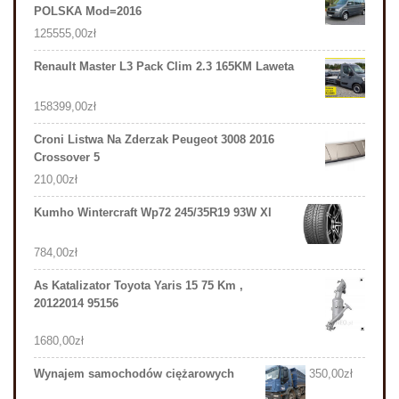
POLSKA Mod=2016
125555,00
zł
Renault Master L3 Pack Clim 2.3 165KM Laweta
158399,00
zł
Croni Listwa Na Zderzak Peugeot 3008 2016
Crossover 5
210,00
zł
Kumho Wintercraft Wp72 245/35R19 93W Xl
784,00
zł
As Katalizator Toyota Yaris 15 75 Km ,
20122014 95156
1680,00
zł
Wynajem samochodów ciężarowych
350,00
zł