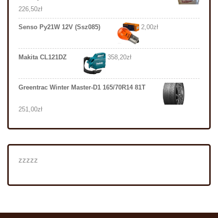
226,50
zł
Senso Py21W 12V (Ssz085)
2,00
zł
Makita CL121DZ
358,20
zł
Greentrac Winter Master-D1 165/70R14 81T
251,00
zł
zzzzz