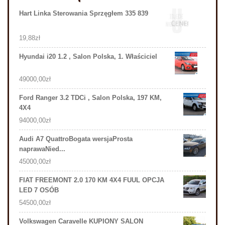
Hart Linka Sterowania Sprzęgłem 335 839
19,88
zł
Hyundai i20 1.2 , Salon Polska, 1. Właściciel
49000,00
zł
Ford Ranger 3.2 TDCi , Salon Polska, 197 KM,
4X4
94000,00
zł
Audi A7 QuattroBogata wersjaProsta
naprawaNied...
45000,00
zł
FIAT FREEMONT 2.0 170 KM 4X4 FUUL OPCJA
LED 7 OSÓB
54500,00
zł
Volkswagen Caravelle KUPIONY SALON