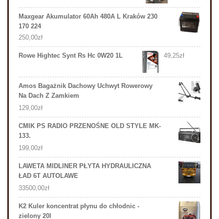
Maxgear Akumulator 60Ah 480A L Kraków 230
170 224
250,00
zł
Rowe Hightec Synt Rs Hc 0W20 1L
49,25
zł
Amos Bagażnik Dachowy Uchwyt Rowerowy
Na Dach Z Zamkiem
129,00
zł
CMIK PS RADIO PRZENOŚNE OLD STYLE MK-
133.
199,00
zł
LAWETA MIDLINER PŁYTA HYDRAULICZNA
ŁAD 6T AUTOLAWE
33500,00
zł
K2 Kuler koncentrat płynu do chłodnic -
zielony 20l