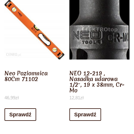
Neo Poziomnica
NEO 12-219 ,
80Cm 71102
Nasadka udarowa
1/2″, 19 x 38mm, Cr-
Mo
46,99
zł
12,81
zł
Sprawdź
Sprawdź