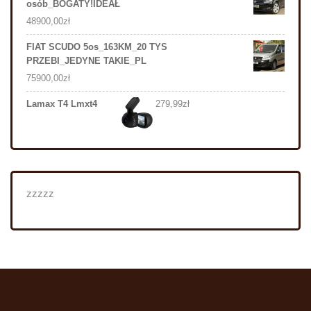
osób_BOGATY!IDEAŁ
48900,00
zł
FIAT SCUDO 5os_163KM_20 TYS
PRZEBI_JEDYNE TAKIE_PL
75900,00
zł
Lamax T4 Lmxt4
279,99
zł
zzzzz