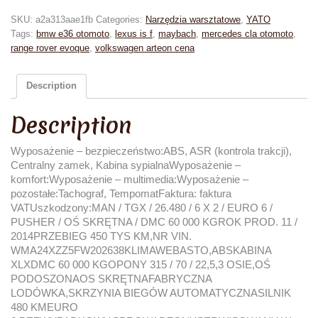
SKU:
a2a313aae1fb
Categories:
Narzędzia warsztatowe
,
YATO
Tags:
bmw e36 otomoto
,
lexus is f
,
maybach
,
mercedes cla otomoto
,
range rover evoque
,
volkswagen arteon cena
Description
Description
Wyposażenie – bezpieczeństwo:ABS, ASR (kontrola trakcji),
Centralny zamek, Kabina sypialnaWyposażenie –
komfort:Wyposażenie – multimedia:Wyposażenie –
pozostałe:Tachograf, TempomatFaktura: faktura
VATUszkodzony:MAN / TGX / 26.480 / 6 X 2 / EURO 6 /
PUSHER / OŚ SKRĘTNA / DMC 60 000 KGROK PROD. 11 /
2014PRZEBIEG 450 TYS KM,NR VIN.
WMA24XZZ5FW202638KLIMAWEBASTO,ABSKABINA
XLXDMC 60 000 KGOPONY 315 / 70 / 22,5,3 OSIE,OŚ
PODOSZONAOS SKRĘTNAFABRYCZNA
LODÓWKA,SKRZYNIA BIEGÓW AUTOMATYCZNASILNIK
480 KMEURO