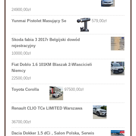
24900,00
zł
Yunmai Pistolet Masujący Se
579,00
zł
Skoda fabia 3 2017r Belgijski dowód
rejestracyjny
10000,00
zł
Fiat Doblo 1.6 101KM Blaszak 2-Wlascicieli
Niemcy
22500,00
zł
Toyota Corolla
97500,00
zł
Renault CLIO TCe LIMITED Warszawa
36700,00
zł
Dacia Dokker 1.5 dCi , Salon Polska, Serwis