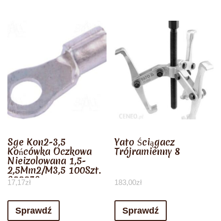
Sge Kon2-3,5
Yato Ściągacz
Końcówka Oczkowa
Trójramienny 8
Nieizolowana 1,5-
2,5Mm2/M3,5 100Szt.
600059
17,17
zł
183,00
zł
Sprawdź
Sprawdź