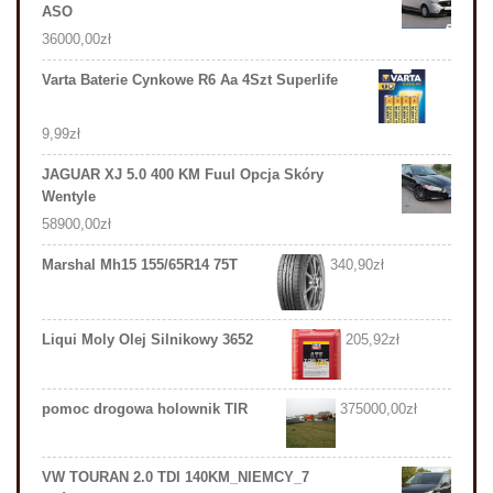
ASO
36000,00
zł
Varta Baterie Cynkowe R6 Aa 4Szt Superlife
9,99
zł
JAGUAR XJ 5.0 400 KM Fuul Opcja Skóry
Wentyle
58900,00
zł
Marshal Mh15 155/65R14 75T
340,90
zł
Liqui Moly Olej Silnikowy 3652
205,92
zł
pomoc drogowa holownik TIR
375000,00
zł
VW TOURAN 2.0 TDI 140KM_NIEMCY_7