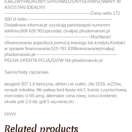
6,BEZWYPADKOWY,SPROWADZONYSERWISOWANY W
ASOSTAN IDEALNY.
———————————————————–Cena netto 172
000 zł netto———————————————————-
Dodatkowe informacje uzyskają państwopod numerem
telefonu;606 626 901sprzedaz (małpa) phudomanski.pl
———————————————————–Możliwość
sfinansowania pojazduza pomocą leasingu lub kredytu.Kontakt
w sprawie finansowania;519 761 828finansowanie(małpa)
phudomanski.pl——————————————————–
PEŁNA OFERTA POJAZDÓW NA:phudomanski.pl
Samochody ciężarowe
peugeot 207 1.6 benzyna, athlon car outlet, clio 2018, w215w,
renault mikołów, filtr paliwa ford fiesta mk7, komis częstochowa,
mercedes cl 65 amg, alternator cena nowy, iveco kontener,
skoda yeti 2.0 tdi, golf 5 wycieraczki
yyyyy
Related products