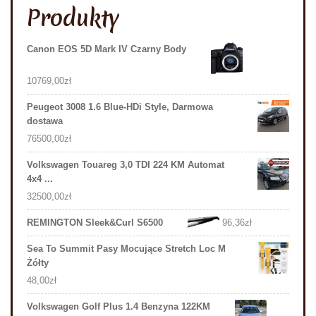
Produkty
Canon EOS 5D Mark IV Czarny Body
10769,00
zł
Peugeot 3008 1.6 Blue-HDi Style, Darmowa
dostawa
76500,00
zł
Volkswagen Touareg 3,0 TDI 224 KM Automat
4x4 ...
32500,00
zł
REMINGTON Sleek&Curl S6500
96,36
zł
Sea To Summit Pasy Mocujące Stretch Loc M
Żółty
48,00
zł
Volkswagen Golf Plus 1.4 Benzyna 122KM