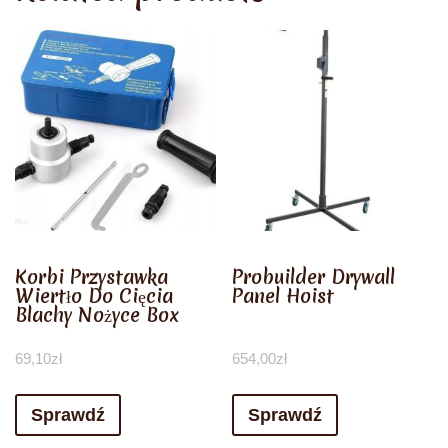
Korbi Przystawka
Probuilder Drywall
Wiertło Do Cięcia
Panel Hoist
Blachy Nożyce Box
69,10
zł
654,00
zł
Sprawdź
Sprawdź