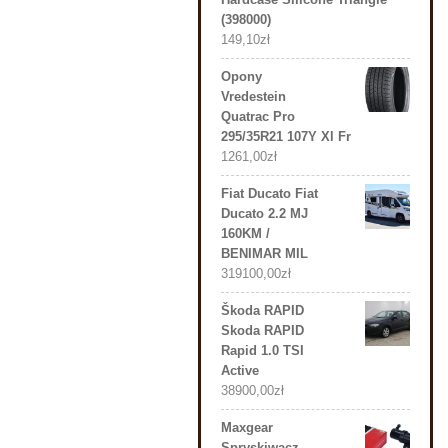
(398000)
149,10
zł
Opony
Vredestein
Quatrac Pro
295/35R21 107Y Xl Fr
1261,00
zł
Fiat Ducato Fiat
Ducato 2.2 MJ
160KM /
BENIMAR MIL
319100,00
zł
Škoda RAPID
Skoda RAPID
Rapid 1.0 TSI
Active
38900,00
zł
Maxgear
Spryskiwacz