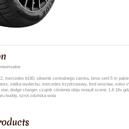
on
uniwersalne
2, mercedes b180, silownik centralnego zamka, bmw serii 5 m pakiet
ness, siatka wydechu, mercedes trzydrzwiowy, ford wroclaw, volvo v
r, dodge charger, czujnik ciśnienia oleju renault scenic 1.6 16v gdzie
aru buddy, szrot zduńska wola
roducts