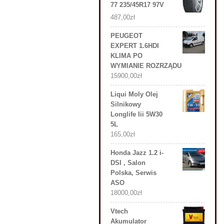
77 235/45R17 97V
487,00
zł
PEUGEOT
EXPERT 1.6HDI
KLIMA PO
WYMIANIE ROZRZĄDU
15900,00
zł
Liqui Moly Olej
Silnikowy
Longlife Iii 5W30
5L
165,00
zł
Honda Jazz 1.2 i-
DSI , Salon
Polska, Serwis
ASO
18000,00
zł
Vtech
Akumulator