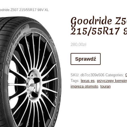
odride Z507 215/55R17 98V XL
Goodride Z
215/55R17 
280,00
zł
Sprawdź
SKU:
db7cc309e506
Categories:
Tags:
lexus es
,
przyczepy kempi
impreza otomoto
,
touran