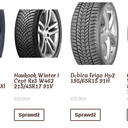
Hankook Winter I
Dębica Frigo Hp2
Cept Rs3 W462
195/65R15 91H
Xl
215/45R17 91V
633,00
zł
225,90
zł
Sprawdź
Sprawdź