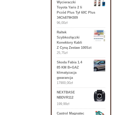
Wycieraczki
Toyota Yaris 2 Ii
Przód Plus Tył 60C Plus
34Ch879H309
96,00
zł
Raltek
Szybkozłączki
Konektory Kabli
Z Cyną Zestaw 100Szt
25,75
zł
Skoda Fabia 1.4
85 KM B+GAZ
klimatyzacja
gwarancja
17900,00
zł
NEXTBASE
NBDVR112
199,99
zł
Castrol Magnatec