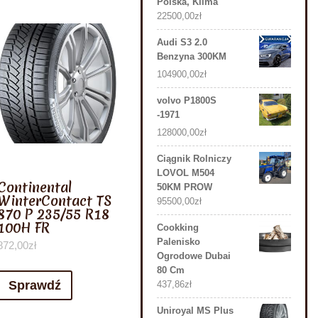
Polska, Klima
22500,00
zł
Audi S3 2.0
Benzyna 300KM
104900,00
zł
volvo P1800S
-1971
128000,00
zł
Ciągnik Rolniczy
LOVOL M504
Continental
50KM PROW
WinterContact TS
95500,00
zł
870 P 235/55 R18
100H FR
Cookking
Palenisko
872,00
zł
Ogrodowe Dubai
80 Cm
Sprawdź
437,86
zł
Uniroyal MS Plus