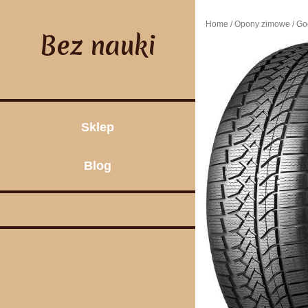
Skip
to
Home
/
Opony zimowe
/ Go
content
Bez nauki
Sklep
Blog