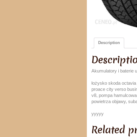
Description
Descripti
Akumulatory i baterie 
łożysko skoda octavia 
proace city verso busi
v8, pompa hamulcowa sta
powietrza objawy, sub
yyyyy
Related p