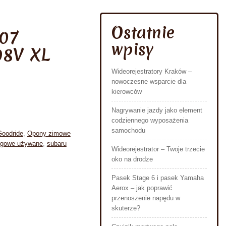
Ostatnie
507
wpisy
98V XL
Wideorejestratory Kraków –
nowoczesne wsparcie dla
kierowców
Nagrywanie jazdy jako element
codziennego wyposażenia
samochodu
Goodride
,
Opony zimowe
ngowe używane
,
subaru
Wideorejestrator – Twoje trzecie
oko na drodze
Pasek Stage 6 i pasek Yamaha
Aerox – jak poprawić
przenoszenie napędu w
skuterze?