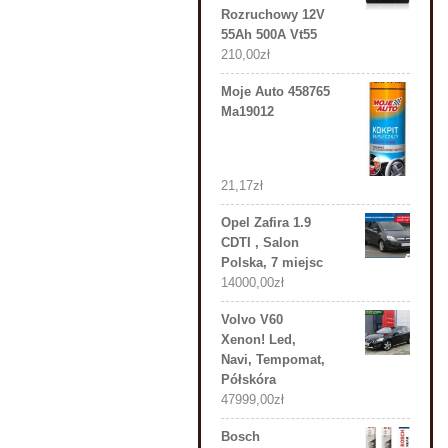
Rozruchowy 12V
55Ah 500A Vt55
210,00
zł
Moje Auto 458765
Ma19012
21,17
zł
Opel Zafira 1.9
CDTI , Salon
Polska, 7 miejsc
14000,00
zł
Volvo V60
Xenon! Led,
Navi, Tempomat,
Półskóra
47999,00
zł
Bosch