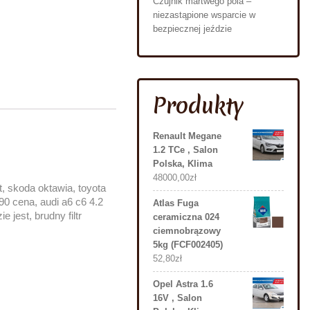
Czujnik martwego pola –
niezastąpione wsparcie w
bezpiecznej jeździe
Produkty
Renault Megane
1.2 TCe , Salon
Polska, Klima
48000,00
zł
, skoda oktawia, toyota
90 cena, audi a6 c6 4.2
Atlas Fuga
 jest, brudny filtr
ceramiczna 024
ciemnobrązowy
5kg (FCF002405)
52,80
zł
Opel Astra 1.6
16V , Salon