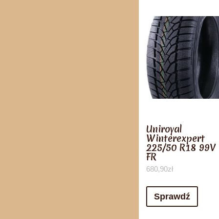
Uniroyal
Winterexpert
225/50 R18 99V 
FR
680,90
zł
Sprawdź