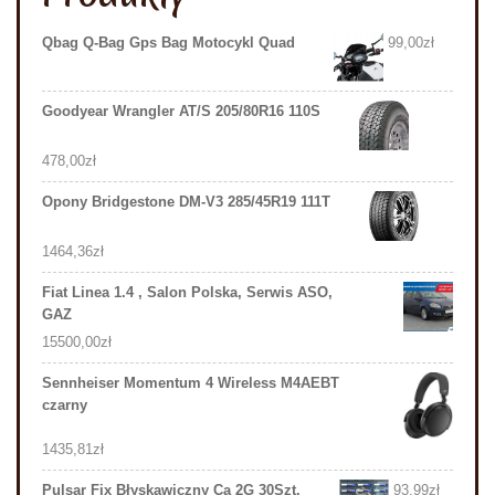
Qbag Q-Bag Gps Bag Motocykl Quad
99,00
zł
Goodyear Wrangler AT/S 205/80R16 110S
478,00
zł
Opony Bridgestone DM-V3 285/45R19 111T
1464,36
zł
Fiat Linea 1.4 , Salon Polska, Serwis ASO,
GAZ
15500,00
zł
Sennheiser Momentum 4 Wireless M4AEBT
czarny
1435,81
zł
Pulsar Fix Błyskawiczny Ca 2G 30Szt.
93,99
zł