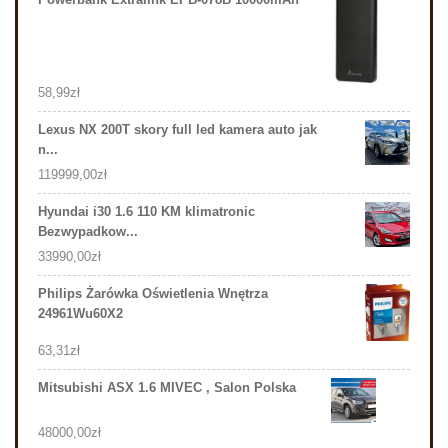
58,99
zł
Lexus NX 200T skory full led kamera auto jak
n...
119999,00
zł
Hyundai i30 1.6 110 KM klimatronic
Bezwypadkow...
33990,00
zł
Philips Żarówka Oświetlenia Wnętrza
24961Wu60X2
63,31
zł
Mitsubishi ASX 1.6 MIVEC , Salon Polska
48000,00
zł