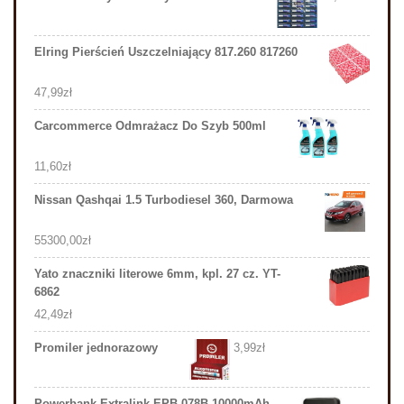
Elring Pierścień Uszczelniający 817.260 817260
47,99
zł
Carcommerce Odmrażacz Do Szyb 500ml
11,60
zł
Nissan Qashqai 1.5 Turbodiesel 360, Darmowa
55300,00
zł
Yato znaczniki literowe 6mm, kpl. 27 cz. YT-
6862
42,49
zł
Promiler jednorazowy
3,99
zł
Powerbank Extralink EPB-078B 10000mAh