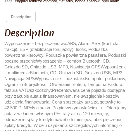
Tags:
ciągniki rolnicze otomoto
,
fiat stilo
,
honda shadow
,
opel adam
Description
Description
Wyposażenie – bezpieczeństwo:ABS, Alarm, ASR (kontrola
trakcji), ESP (stabilizacja toru jazdy), Isofix, Poduszka
powietrzna kierowcy, Poduszka powietrzna pasażera, Poduszki
boczne przednieWyposażenie – komfort:Bluetooth, CD,
Gniazdo SD, Gniazdo USB, MP3, Nawigacja GPSWyposażenie
– multimedia:Bluetooth, CD, Gniazdo SD, Gniazdo USB, MP3,
Nawigacja GPSWyposażenie – pozostałe:Komputer pokładowy,
Ogranicznik prędkości, Otwieranie pilotem, TempomatFaktura:
faktura VATUszkodzony:Prezentowana cena pojazdu dostępna
przy zakupie auta z finansowaniem, nie uwzględnia kosztów
udzielenia finansowania. Cena sprzedaży auta za gotówkę to:
42 500 PLNPolski salon. Po pierwszym właścicielu. , Oferujemy
auta z wkładem własnym 0%, raty aż na 120 miesięcy,
odroczenie spłaty kredytu nawet o 5 miesięcy, ubezpieczenie
spłaty kredytu. W celu uzyskania szczegółowych informacji o