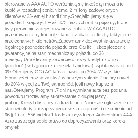
oferowane w AAA AUTO wyróżniają się jakością i można je
kupić w rozsądnej cenie.Niemal 2 miliony zadowolonych
klientów w 25-letniej historii firmy.Specjalizujemy się w
pojazdach krajowych – aż 80% naszych aut to pojazdy, które
były pierwotnie zarejestrowane w Polsce.W AAA AUTO
przeprowadzamy kontrolę stanu licznika oraz liczby faktycznie
przejechanych kilometrów.Zapewniamy dożywotnią gwarancję
legalnego pochodzenia pojazdu oraz Carlife – ubezpieczenie
gwarancyjne na stan mechaniczny pojazdu do 36
miesięcy.Umożliwiamy zawarcie umowy kredytu 7 dni w
tygodniu* ( w tygodniu z niedzielą handlową), wpłata własna pod
0%.Oferujemy OC i AC tańsze nawet do 30%. Wszystkie
formalności można załatwić w naszym salonie.Płacimy nawet
do 20% więcej za Twój samochód, jeśli nowy kupisz u
nas.Oferujemy Program „7 dni na wymianę auta bez podania
powodu”Umożliwiamy skorzystanie z długiej jazdy
próbnej.Kredyt dostępny na każde auto.Niniejsze ogłoszenie nie
stanowi oferty ani zapewnienia, w szczególności rozumieniu art.
66 § 1 i art. 556 indeks 1 Kodeksu cywilnego. Autocentrum AAA
Auto zastrzega sobie prawo do doprecyzowania oraz korekt
omyłek.