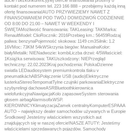
aucie i bezkonkurencyjnej ofercie finansowania prosimy o
kontakt pod numerem tel. 223 166 888 – przebijemy każdą inną
ofertę finansowania!AUTO PRZYWIEZIEMY NAWET Z
FINANSOWANIEM POD TWÓJ DOM!DZWOŃ CODZIENNIE
OD 8:00 DO 21:00 – NAWET W WEEKENDY I
ŚWIĘTAMożliwość finansowania: TAKLeasing: TAKMarka:
RenaultModel: ClioRocznik: 2016Przebieg km.: 56459Rodzaj
paliwa: benzynaPojemność skokowa: 1149 cm3Silnik: 1.2
16VMoc: 73KM 54kWSkrzynia biegów: ManualnaKolor:
białyMetalik: NIENadwozie: kombiLiczba drzwi: 4/5Właściciel:
1Książka serwisowa: TAKUszkodzony: NIEPrzegląd
techniczny: 22.02.2023Kraj pochodzenia: PolskaDzienne
swiatla LEDaudiosystem premiumkontrola tlaku v
pneumatikáchABSPołączenie USB (audio)Elektryczne
lusterkaStereoTempomatTylne czujniki parkowaniaElektryczne
szybyrelingi dachoweASRBluetoothkierownica
wielofunkcyjnaNawigacjaKolo zapasoweSystem sterowania
głosem airbagAlarmisofixWSP.
KIEROWNICYKlimatyzacjaZamek centralnyKomputerESPAAA
AUTO – największy dealer samochodów używanych w Europie
Środkowej! Jesteśmy właścicielem wszystkich aut
znajdujących się w naszej ofercie!NASZE ATUTY: Jesteśmy
właścicielami sprzedawanych pojazdów. Samochody