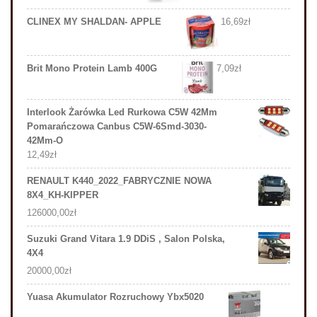
CLINEX MY SHALDAN- APPLE
16,69
zł
Brit Mono Protein Lamb 400G
7,09
zł
Interlook Żarówka Led Rurkowa C5W 42Mm
Pomarańczowa Canbus C5W-6Smd-3030-
42Mm-O
12,49
zł
RENAULT K440_2022_FABRYCZNIE NOWA
8X4_KH-KIPPER
126000,00
zł
Suzuki Grand Vitara 1.9 DDiS , Salon Polska,
4X4
20000,00
zł
Yuasa Akumulator Rozruchowy Ybx5020