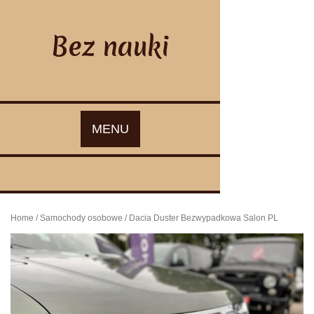
Skip
to
content
Bez nauki
MENU
Home
/
Samochody osobowe
/ Dacia Duster Bezwypadkowa Salon PL