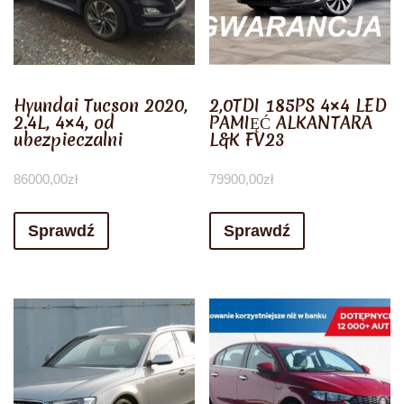
Hyundai Tucson 2020,
2,0TDI 185PS 4×4 LED
2.4L, 4×4, od
PAMIĘĆ ALKANTARA
ubezpieczalni
L&K FV23
86000,00
zł
79900,00
zł
Sprawdź
Sprawdź