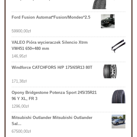
Ford Fusion Automat*Fusion/Mondeo*2.5
59900,00
zł
VALEO Pióra wycieraczek Silencio Xtrm
VM451 650+480 mm
146,95
zł
Windforce CATCHFORS H/P 175/65R13 80T
171,38
zł
Opony Bridgestone Potenza Sport 245/35R21
96 Y XL, FR 3
1296,00
zł
Mitsubishi Outlander Mitsubishi Outlander
Sal...
67500,00
zł