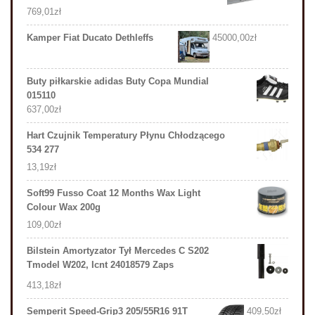
769,01
zł
Kamper Fiat Ducato Dethleffs
45000,00
zł
Buty piłkarskie adidas Buty Copa Mundial
015110
637,00
zł
Hart Czujnik Temperatury Płynu Chłodzącego
534 277
13,19
zł
Soft99 Fusso Coat 12 Months Wax Light
Colour Wax 200g
109,00
zł
Bilstein Amortyzator Tył Mercedes C S202
Tmodel W202, Icnt 24018579 Zaps
413,18
zł
Semperit Speed-Grip3 205/55R16 91T
409,50
zł