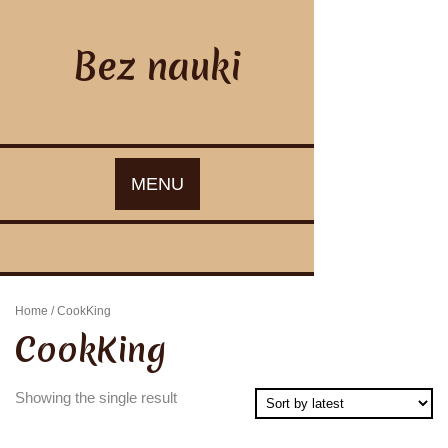
Skip
to
content
Bez nauki
MENU
Home
/ CookKing
CookKing
Showing the single result