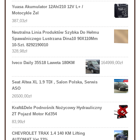
Yuasa Akumulator 12Ah/210 12V L+ /
Motocykle Żel
387,03
zł
Neutralna Linia Produktów Szybka Do Hełmu
Spawalniczego Lustrzana Dina10 90X110Mm
10-Szt. 8292190010
328,98
zł
Iveco Daily 35S18 Laweta 180KM
164999,00
zł
Seat Altea XL 1.9 TDI , Salon Polska, Serwis
ASO
26500,00
zł
Kraft&Dele Podnośnik Nożycowy Hydrauliczny
2T Pojazd Motor Kd354
83,99
zł
CHEVROLET TRAX 1.4 140 KM Lifting
AUTOMAT Vat 23%