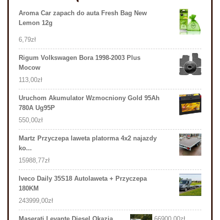
Aroma Car zapach do auta Fresh Bag New
Lemon 12g
6,79
zł
Rigum Volkswagen Bora 1998-2003 Plus
Mocow
113,00
zł
Uruchom Akumulator Wzmocniony Gold 95Ah
780A Ug95P
550,00
zł
Martz Przyczepa laweta platorma 4x2 najazdy
ko...
15988,77
zł
Iveco Daily 35S18 Autolaweta + Przyczepa
180KM
243999,00
zł
Maserati Levante Diesel Okazja
66900,00
zł