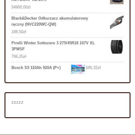
54900,00
zł
Black&Decker Odkurzacz akumulatorowy
ręczny (NVC220WC-QW)
188,50
zł
Pirelli Winter Sottozero 3 275/45R18 107V XL
3PMSF
706,25
zł
Bosch S5 110Ah 920A (P+)
685,32
zł
zzzzz