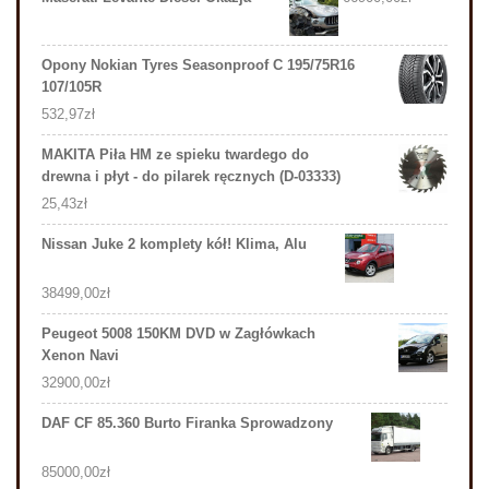
Opony Nokian Tyres Seasonproof C 195/75R16
107/105R
532,97
zł
MAKITA Piła HM ze spieku twardego do
drewna i płyt - do pilarek ręcznych (D-03333)
25,43
zł
Nissan Juke 2 komplety kół! Klima, Alu
38499,00
zł
Peugeot 5008 150KM DVD w Zagłówkach
Xenon Navi
32900,00
zł
DAF CF 85.360 Burto Firanka Sprowadzony
85000,00
zł