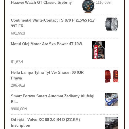
Huawei Watch GT Classic Srebrny
1116,69
zł
Continental WinterContact TS 870 P 215/65 R17
99T FR
691,99
zł
Motul Olej Motor Atv Sxs Power 4T 10W
61,67
zł
Hella Lampa Tylna Tył Vw Sharan 00 03R
Prawa
296,46
zł
Smart Fortwo Smart Automat Zadbany Alufelgi
El...
9900,00
zł
Od ręki - Volvo XC 60 2.0 B4 D (211KM)
Inscription