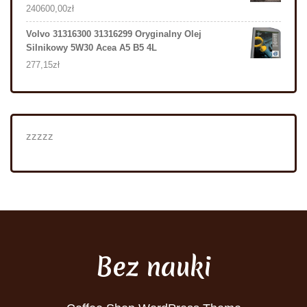
240600,00
zł
Volvo 31316300 31316299 Oryginalny Olej
Silnikowy 5W30 Acea A5 B5 4L
277,15
zł
zzzzz
Bez nauki