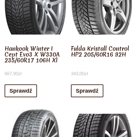
Hankook Winter I
Fulda Kristall Control
Cept Evo3 X W330A
HP2 205/60R16 92H
235/60R17 106H Xl
667,90
zł
343,00
zł
Sprawdź
Sprawdź