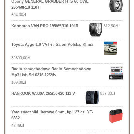
Opony GENERAL GRABBER HTS 60 OWL
265/60R18 110T
694,00
zł
Kormoran VAN PRO 195/65R16 104R
312,90
zł
Toyota Aygo 1.0 VVT-i , Salon Polska, Klima
32500,00
zł
Radio samochodowe Radio Samochodowe
Mp3 Usb Sd 6216 12/24v
109,00
zł
HANKOOK W330A 265/50R20 111 V
937,00
zł
Yato znaczniki literowe 6mm, kpl. 27 cz. YT-
6862
42,49
zł