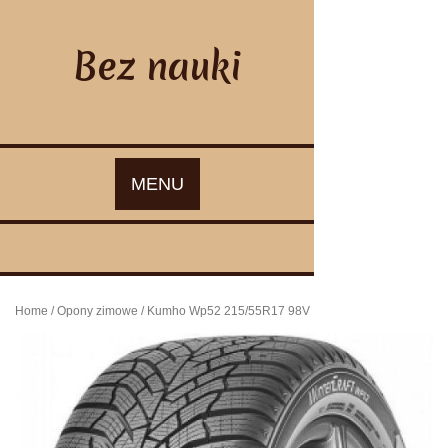
Skip
to
content
Bez nauki
MENU
Home
/
Opony zimowe
/ Kumho Wp52 215/55R17 98V