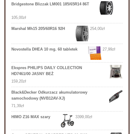
Bridgestone Blizzak LM001 185/65R14 86T
105,00
zł
Marshal Mh15 205/60R16 92H
254,00
zł
Novostella DHEA 10 mg. 60 tabletek
27,99
zł
Ekspres PHILIPS DAILY COLLECTION
HD7461/00 JASNY BEŻ
159,20
zł
Black&Decker Odkurzacz akumulatorowy
samochodowy (NVB12AV-XJ)
71,39
zł
HIMO Z16 MAX szary
3399,00
zł