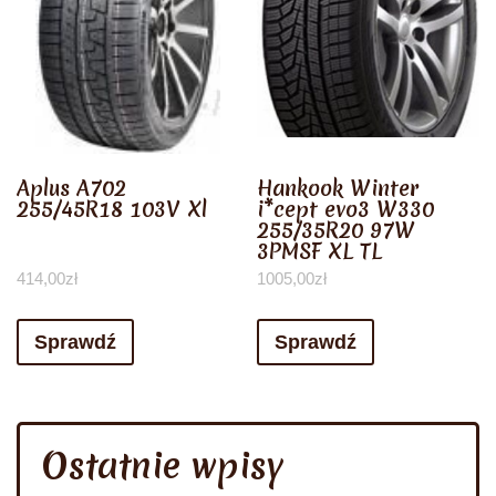
Aplus A702
Hankook Winter
255/45R18 103V Xl
i*cept evo3 W330
255/35R20 97W
3PMSF XL TL
414,00
zł
1005,00
zł
Sprawdź
Sprawdź
Ostatnie wpisy