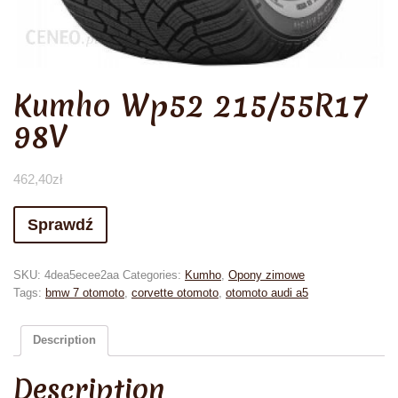
Kumho Wp52 215/55R17
98V
462,40
zł
Sprawdź
SKU:
4dea5ecee2aa
Categories:
Kumho
,
Opony zimowe
Tags:
bmw 7 otomoto
,
corvette otomoto
,
otomoto audi a5
Description
Description