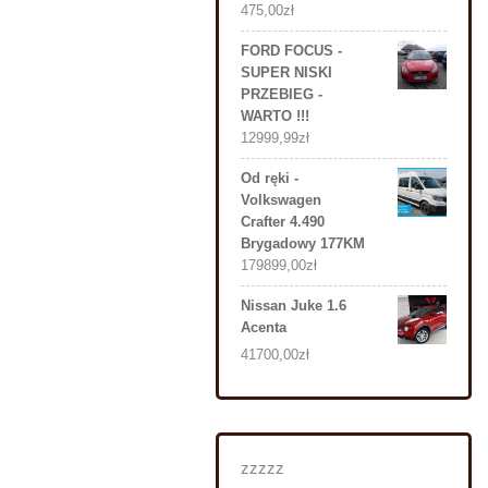
475,00
zł
FORD FOCUS -
SUPER NISKI
PRZEBIEG -
WARTO !!!
12999,99
zł
Od ręki -
Volkswagen
Crafter 4.490
Brygadowy 177KM
179899,00
zł
Nissan Juke 1.6
Acenta
41700,00
zł
zzzzz