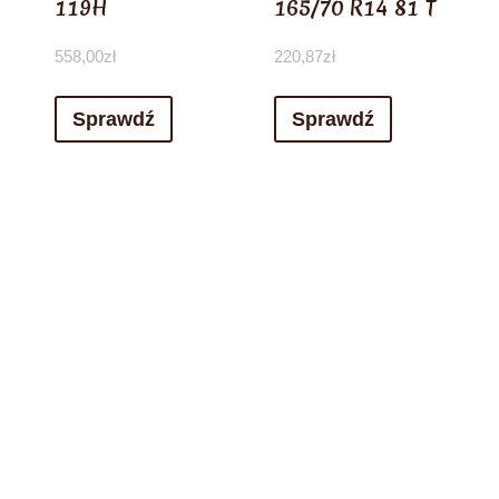
119H
165/70 R14 81 T
558,00
zł
220,87
zł
Sprawdź
Sprawdź