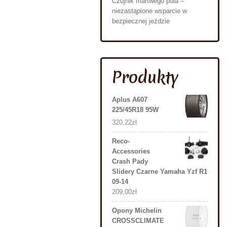
Czujnik martwego pola –
niezastąpione wsparcie w
bezpiecznej jeździe
Produkty
Aplus A607
225/45R18 95W
320,22
zł
Reco-
Accessories
Crash Pady
Slidery Czarne Yamaha Yzf R1
09-14
209,00
zł
Opony Michelin
CROSSCLIMATE