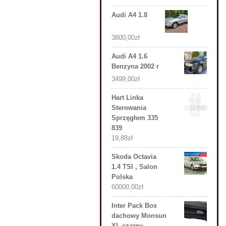
Audi A4 1.8
3800,00
zł
Audi A4 1.6
Benzyna 2002 r
3499,00
zł
Hart Linka
Sterowania
Sprzęgłem 335
839
19,88
zł
Skoda Octavia
1.4 TSI , Salon
Polska
60000,00
zł
Inter Pack Box
dachowy Monsun
XL czarny