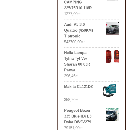
CAMPING
225/75R16 118R
1277,00
zł
Audi A5 3.0
Quattro (450KM)
Tiptronic
543700,00
zł
Hella Lampa
Tylna Tył Vw
Sharan 00 03R
Prawa
296,46
zł
Makita CL121DZ
358,20
zł
Peugeot Boxer
335 BlueHDi L3
Doka DW9V279
79151,00
zł