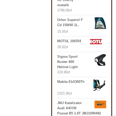
metalik
1799,00
zł
Orlen Superol F
Cd 15W40 1L.
15,55
zł
MOTUL 106554
29,02
zł
Sigma Sport
Buster 800
Helmet Light
224,90
zł
Makita Eb5300Th
1323,36
zł
JMJ Katalizator
Audi A4/VW
Passat B5 1.8T JMJ1090482