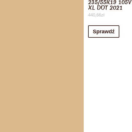
235/55R19 105V
XL DOT 2021
440,66
zł
Sprawdź