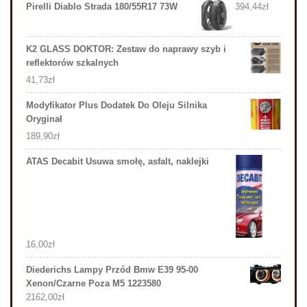
Pirelli Diablo Strada 180/55R17 73W
394,44
zł
K2 GLASS DOKTOR: Zestaw do naprawy szyb i
reflektorów szkalnych
41,73
zł
Modyfikator Plus Dodatek Do Oleju Silnika
Oryginał
189,90
zł
ATAS Decabit Usuwa smołę, asfalt, naklejki
16,00
zł
Diederichs Lampy Przód Bmw E39 95-00
Xenon/Czarne Poza M5 1223580
2162,00
zł