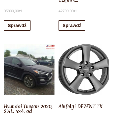
Czujnik…
35900,00
zł
42799,00
zł
Sprawdź
Sprawdź
Hyundai Tucson 2020,
Alufelgi DEZENT TX
2.4L, 4×4, od