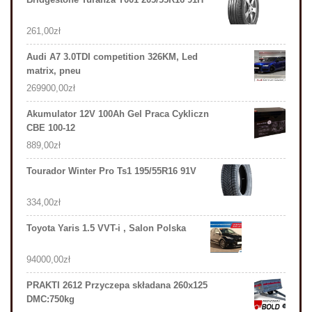
261,00
zł
Audi A7 3.0TDI competition 326KM, Led
matrix, pneu
269900,00
zł
Akumulator 12V 100Ah Gel Praca Cykliczn
CBE 100-12
889,00
zł
Tourador Winter Pro Ts1 195/55R16 91V
334,00
zł
Toyota Yaris 1.5 VVT-i , Salon Polska
94000,00
zł
PRAKTI 2612 Przyczepa składana 260x125
DMC:750kg