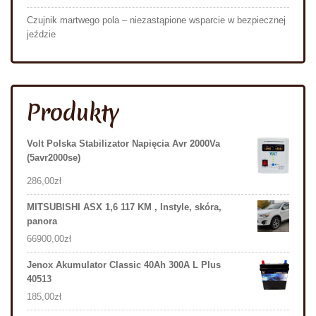
Czujnik martwego pola – niezastąpione wsparcie w bezpiecznej
jeździe
Produkty
Volt Polska Stabilizator Napięcia Avr 2000Va
(5avr2000se)
286,00
zł
MITSUBISHI ASX 1,6 117 KM , Instyle, skóra,
panora
66900,00
zł
Jenox Akumulator Classic 40Ah 300A L Plus
40513
185,00
zł