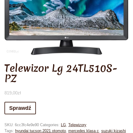
Telewizor Lg 24TL510S-
PZ
819,00
zł
Sprawdź
SKU:
6cc3fc4e9e90
Categories:
LG
,
Telewizory
Tags:
hyundai tucson 2021 otomoto
,
mercedes klasa c
,
suzuki kizashi