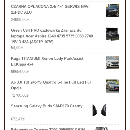
CZARNA OPŁACONA 2.4i 4x4 SERWIS NAVI
2xPDC ALU
24900,00
zł
Green Cell PRO Ładowarka Zasilacz do
laptopa Acer Aspire 1640 4735 5735 6930 7740
19V 3.42A (AD01P 1076)
54,00
zł
Kuga TITANIUM! Xenon Ledy ParkAssist
El.Klapa 4x4!
89654,00
zł
A6 3.0 TDI 245PS Quattro S-line Full Led Ful
Opcja
71700,00
zł
Samsung Galaxy Buds SM-R170 Czarny
672,47
zł
Bridgestone Turanza T001 205/55R16 91H