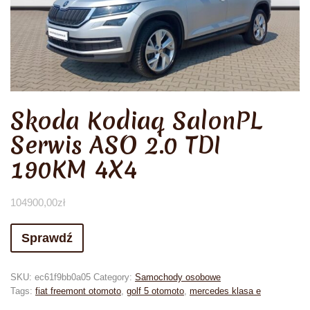
Skoda Kodiaq SalonPL
Serwis ASO 2.0 TDI
190KM 4X4
104900,00
zł
Sprawdź
SKU:
ec61f9bb0a05
Category:
Samochody osobowe
Tags:
fiat freemont otomoto
,
golf 5 otomoto
,
mercedes klasa e