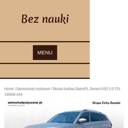
Skip
to
content
Bez nauki
MENU
Home
/
Samochody osobowe
/ Skoda Kodiaq SalonPL Serwis ASO 2.0 TDI
190KM 4X4