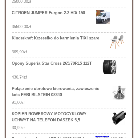
25000,00
zł
CITROEN JUMPER Furgon 2.2 HDi 150
35500,00
zł
Kinderkraft Krzesełko do karmienia TIXI szare
369,99
zł
Opony Superia Star Cross 265/70R15 112T
430,74
zł
Połączenie obrotowe kierowania, zawieszenie
koła FEBI BILSTEIN 08340
91,00
zł
KOPIER ROWEROWY MOTOCYKLOWY
UCHWYT NA TELEFON DASZEK 5,5
30,99
zł