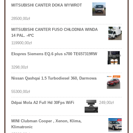
MITSUBISHI CANTER DOKA WYWROT
28500,00
zł
MITSUBISHI CANTER FUSO CHŁODNIA WINDA
14 PAL. -4*C
119900,00
zł
Ekspres Siemens EQ.6 plus s700 TE657319RW
3298,00
zł
Nissan Qashqai 1.5 Turbodiesel 360, Darmowa
55300,00
zł
Ddpai Mola A2 Full Hd 30Fps WiFi
249,00
zł
MINI Clubman Cooper , Xenon, Klima,
Klimatronic