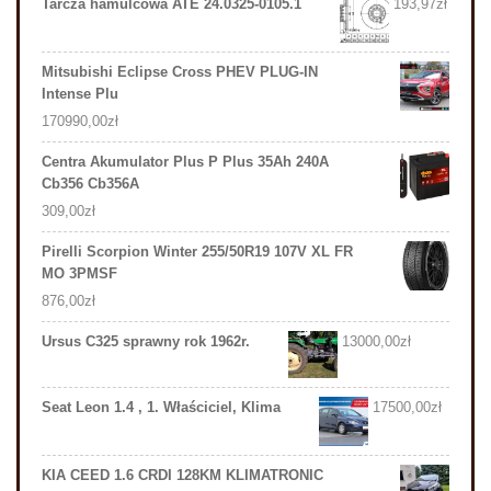
Tarcza hamulcowa ATE 24.0325-0105.1
193,97
zł
Mitsubishi Eclipse Cross PHEV PLUG-IN
Intense Plu
170990,00
zł
Centra Akumulator Plus P Plus 35Ah 240A
Cb356 Cb356A
309,00
zł
Pirelli Scorpion Winter 255/50R19 107V XL FR
MO 3PMSF
876,00
zł
Ursus C325 sprawny rok 1962r.
13000,00
zł
Seat Leon 1.4 , 1. Właściciel, Klima
17500,00
zł
KIA CEED 1.6 CRDI 128KM KLIMATRONIC