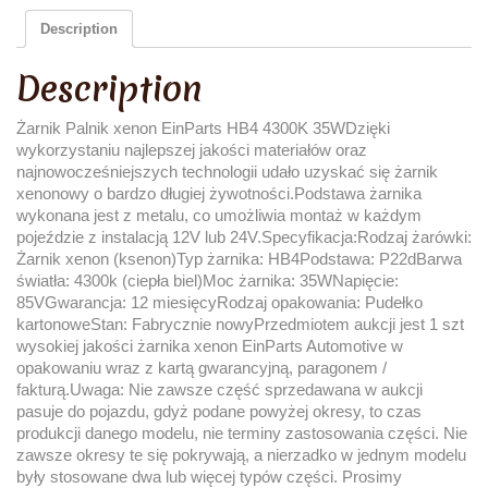
Description
Description
Żarnik Palnik xenon EinParts HB4 4300K 35WDzięki
wykorzystaniu najlepszej jakości materiałów oraz
najnowocześniejszych technologii udało uzyskać się żarnik
xenonowy o bardzo długiej żywotności.Podstawa żarnika
wykonana jest z metalu, co umożliwia montaż w każdym
pojeździe z instalacją 12V lub 24V.Specyfikacja:Rodzaj żarówki:
Żarnik xenon (ksenon)Typ żarnika: HB4Podstawa: P22dBarwa
światła: 4300k (ciepła biel)Moc żarnika: 35WNapięcie:
85VGwarancja: 12 miesięcyRodzaj opakowania: Pudełko
kartonoweStan: Fabrycznie nowyPrzedmiotem aukcji jest 1 szt
wysokiej jakości żarnika xenon EinParts Automotive w
opakowaniu wraz z kartą gwarancyjną, paragonem /
fakturą.Uwaga: Nie zawsze część sprzedawana w aukcji
pasuje do pojazdu, gdyż podane powyżej okresy, to czas
produkcji danego modelu, nie terminy zastosowania części. Nie
zawsze okresy te się pokrywają, a nierzadko w jednym modelu
były stosowane dwa lub więcej typów części. Prosimy