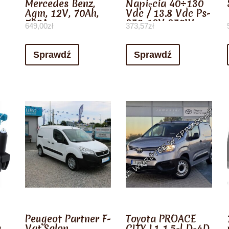
Mercedes Benz,
Napięcia 40÷130
Agm, 12V, 70Ah,
Vdc / 13.8 Vdc Ps-
720A
250-12V 250W
649,00
zł
373,57
zł
(4Prz10012Ps250)
Sprawdź
Sprawdź
Peugeot Partner F-
Toyota PROACE
w
Vat,Salon
CITY L1 1,5-l D-4D