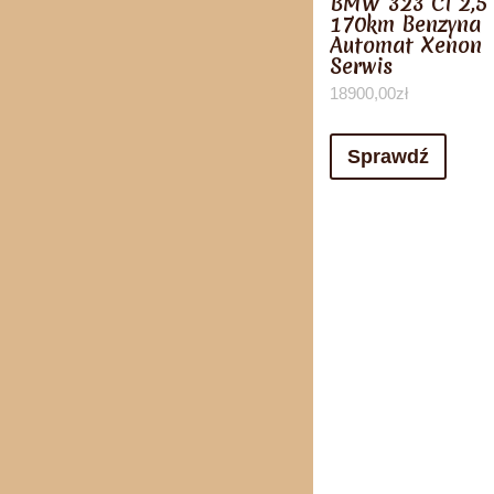
BMW 323 CI 2,5
170km Benzyna
Automat Xenon
Serwis
18900,00
zł
Sprawdź