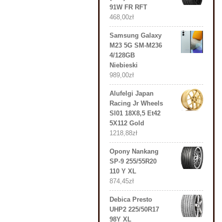
91W FR RFT
468,00
zł
Samsung Galaxy
M23 5G SM-M236
4/128GB
Niebieski
989,00
zł
Alufelgi Japan
Racing Jr Wheels
Sl01 18X8,5 Et42
5X112 Gold
1218,88
zł
Opony Nankang
SP-9 255/55R20
110 Y XL
874,45
zł
Debica Presto
UHP2 225/50R17
98Y XL