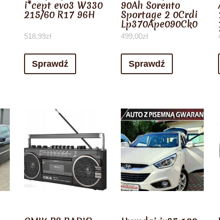
i*cept evo3 W330
90Ah Sorento
215/60 R17 96H
Sportage 2 0Crdi
Lp370Ape090Ck0
518,99
zł
499,00
zł
Sprawdź
Sprawdź