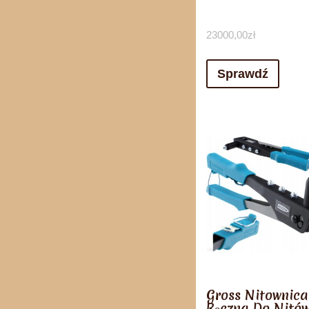
23000,00
zł
Sprawdź
Gross Nitownica
Ręczna Do Nitó