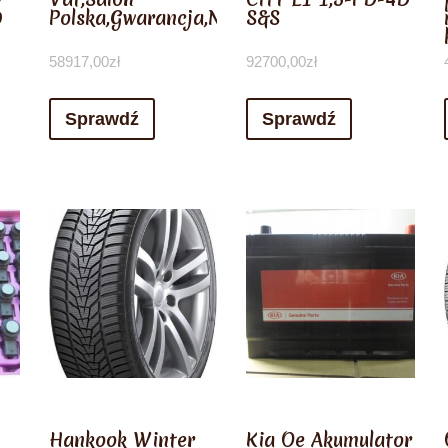
0
Polska,Gwarancja,Niski
S&S
58917,00
zł
92700,00
zł
Sprawdź
Sprawdź
Hankook Winter
Kia Oe Akumulator