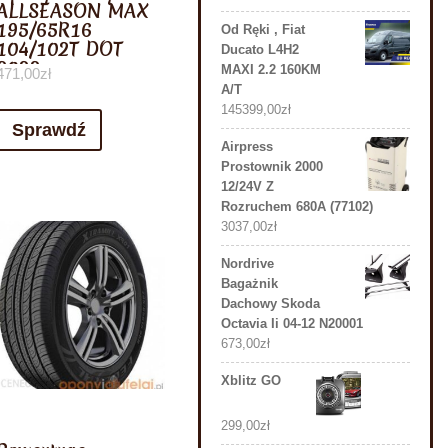
ALLSEASON MAX
195/65R16
Od Ręki , Fiat
104/102T DOT
Ducato L4H2
2022
MAXI 2.2 160KM
471,00
zł
A/T
145399,00
zł
Sprawdź
Airpress
Prostownik 2000
12/24V Z
Rozruchem 680A (77102)
3037,00
zł
Nordrive
Bagażnik
Dachowy Skoda
Octavia Ii 04-12 N20001
673,00
zł
Xblitz GO
299,00
zł