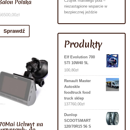
Salon Polska
Czujnik martwego pola –
niezastąpione wsparcie w
bezpiecznej jeździe
56500,00
zł
Sprawdź
Produkty
Elf Evolution 700
STI 10W40 5L
100,80
zł
Renault Master
Autoskle
foodtruck food
truck sklep
137760,00
zł
Dunlop
SCOOTSMART
70Mai Uchwyt na
120/70R15 56 S
przyssawkę do