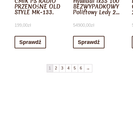
CMIK PS RADIO
Hyundai ix35 100
PRZENOŚNE OLD
BEZWYPADKOWY
STYLE MK-133.
Poliftowy Ledy 2…
199,00
zł
54900,00
zł
Sprawdź
Sprawdź
1
2
3
4
5
6
→