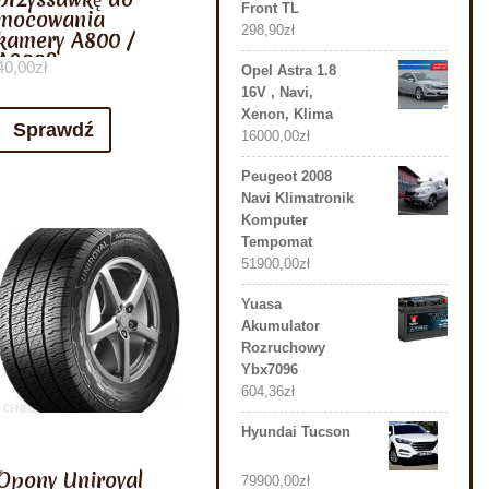
Front TL
mocowania
298,90
zł
kamery A800 /
A800S
40,00
zł
Opel Astra 1.8
16V , Navi,
Xenon, Klima
Sprawdź
16000,00
zł
Peugeot 2008
Navi Klimatronik
Komputer
Tempomat
51900,00
zł
Yuasa
Akumulator
Rozruchowy
Ybx7096
604,36
zł
Hyundai Tucson
Opony Uniroyal
79900,00
zł