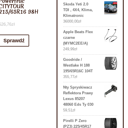
Powertrac
Skoda Yeti 2.0
CITYTOUR
TDI , 4X4, Klima,
215/65R16 98H
Klimatronic
36000,00
zł
526,76
zł
Apple Beats Flex
czarne
Sprawdź
(MYMC2EE/A)
249,99
zł
Goodride /
Westlake H 188
195/65R16C 104T
355,77
zł
Nty Spryskiwacz
Reflektora Prawy
Lexus 85207
48060 Eds Ty 030
59,51
zł
Pirelli P Zero
(PZ3) 225/45R17