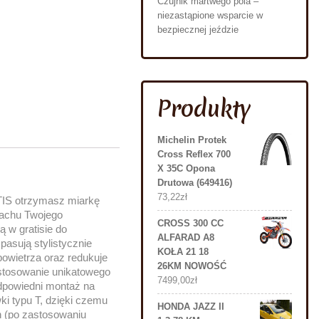
Czujnik martwego pola –
niezastąpione wsparcie w
bezpiecznej jeździe
Produkty
Michelin Protek
Cross Reflex 700
X 35C Opona
Drutowa (649416)
73,22
zł
TIS otrzymasz miarkę
dachu Twojego
CROSS 300 CC
 w gratisie do
ALFARAD A8
asują stylistycznie
KOŁA 21 18
owietrza oraz redukuje
26KM NOWOŚĆ
stosowanie unikatowego
7499,00
zł
 odpowiedni montaż na
i typu T, dzięki czemu
HONDA JAZZ II
 (po zastosowaniu