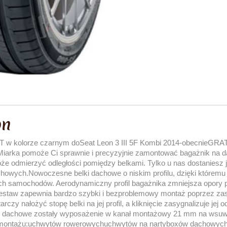
on
XT w kolorze czarnym doSeat Leon 3 III 5F Kombi 2014-obecnieGRA
Miarka pomoże Ci sprawnie i precyzyjnie zamontować bagażnik na 
 odmierzyć odległości pomiędzy belkami. Tylko u nas dostaniesz ją
howych.Nowoczesne belki dachowe o niskim profilu, dzięki któremu p
h samochodów. Aerodynamiczny profil bagażnika zmniejsza opory p
zestaw zapewnia bardzo szybki i bezproblemowy montaż poprzez za
czy nałożyć stopę belki na jej profil, a kliknięcie zasygnalizuje jej
ki dachowe zostały wyposażenie w kanał montażowy 21 mm na wsuwk
do montażu:uchwytów rowerowychuchwytów na nartyboxów dachowych