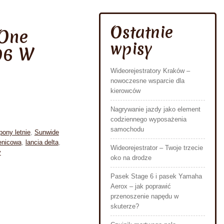
Ostatnie
 One
wpisy
96 W
Wideorejestratory Kraków –
nowoczesne wsparcie dla
kierowców
Nagrywanie jazdy jako element
codziennego wyposażenia
samochodu
ony letnie
,
Sunwide
enicowa
,
lancia delta
,
Wideorejestrator – Twoje trzecie
y
oko na drodze
Pasek Stage 6 i pasek Yamaha
Aerox – jak poprawić
przenoszenie napędu w
skuterze?