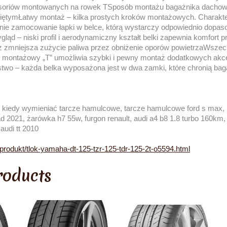
esoriów montowanych na rowek TSposób montażu bagażnika dachowg
ętymŁatwy montaż – kilka prostych kroków montażowych. Charakter
ie zamocowanie łapki w belce, którą wystarczy odpowiednio dopaso
ąd – niski profil i aerodynamiczny kształt belki zapewnia komfort 
az zmniejsza zużycie paliwa przez obniżenie oporów powietrzaWsze
 montażowy „T” umożliwia szybki i pewny montaż dodatkowych akc
wo – każda belka wyposażona jest w dwa zamki, które chronią bag
1, kiedy wymieniać tarcze hamulcowe, tarcze hamulcowe ford s max, 
ad 2021, żarówka h7 55w, furgon renault, audi a4 b8 1.8 turbo 160km,
 audi tt 2010
/produkt/tlok-yamaha-dt-125-tzr-125-tdr-125-2t-o5594.html
roducts