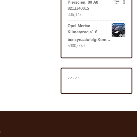
Pierscien. 00 A8
8213340015
335,14
zł
Opel Meriva
Klimatyzacja1.6
benzynaalufelgiKom...
5900,00
zł
zzzzz
i