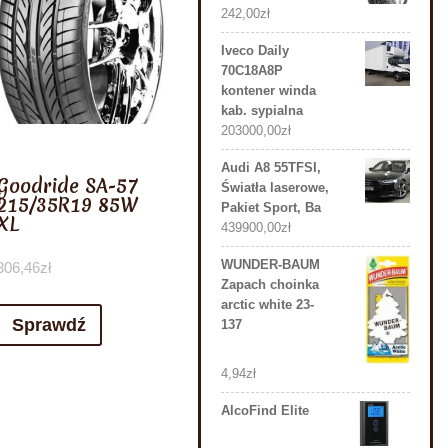
242,00
zł
Iveco Daily
70C18A8P
kontener winda
kab. sypialna
203000,00
zł
Audi A8 55TFSI,
Goodride SA-57
Światła laserowe,
215/35R19 85W
Pakiet Sport, Ba
XL
439900,00
zł
WUNDER-BAUM
306,46
zł
Zapach choinka
arctic white 23-
Sprawdź
137
4,94
zł
AlcoFind Elite