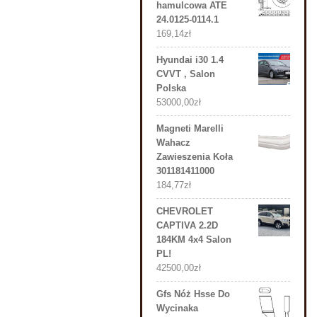
hamulcowa ATE
24.0125-0114.1
169,14
zł
Hyundai i30 1.4
CVVT , Salon
Polska
53000,00
zł
Magneti Marelli
Wahacz
Zawieszenia Koła
301181411000
184,77
zł
CHEVROLET
CAPTIVA 2.2D
184KM 4x4 Salon
PL!
42500,00
zł
Gfs Nóż Hsse Do
Wycinaka