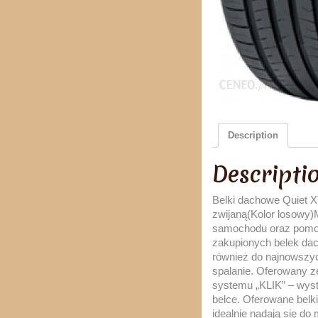
Description
Descripti
Belki dachowe Quiet 
zwijaną(Kolor losowy)
samochodu oraz pomoże
zakupionych belek dac
również do najnowszyc
spalanie. Oferowany 
systemu „KLIK” – wystar
belce. Oferowane bel
idealnie nadają się 