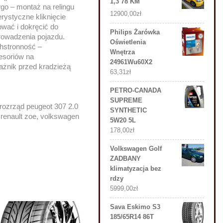
1,3 78 KM
o – montaż na relingu
12900,00
zł
ystyczne kliknięcie
wać i dokręcić do
Philips Żarówka
prowadzenia pojazdu.
Oświetlenia
chstronność –
Wnętrza
esoriów na
24961Wu60X2
ażnik przed kradzieżą
63,31
zł
PETRO-CANADA
SUPREME
rozrząd peugeot 307 2.0
SYNTHETIC
 renault zoe, volkswagen
5W20 5L
178,00
zł
Volkswagen Golf
ZADBANY
klimatyzacja bez
rdzy
5999,00
zł
Sava Eskimo S3
185/65R14 86T