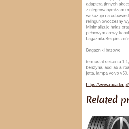
adaptera )innych akc
zintegrowanym/zamkni
wskazuje na odpowiedn
relinguNowoczesny wygl
Minimalizuje hałas or
pełnowymiarowy kanał
bagażnikuBezpieczeńst
Bagażniki bazowe
termostat seicento 1.
benzyna, audi a6 allro
jetta, lampa volvo v50,
https://www.rooader.pl
Related p