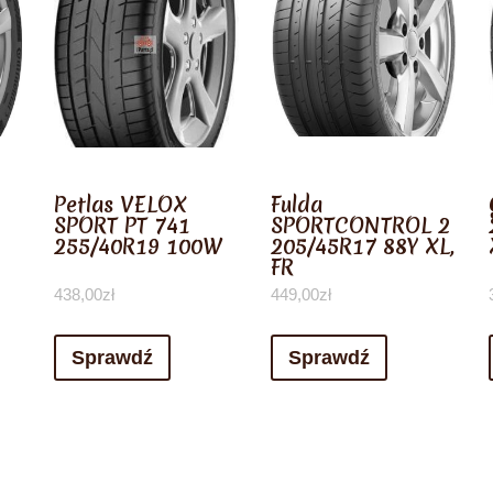
Petlas VELOX
Fulda
SPORT PT 741
SPORTCONTROL 2
255/40R19 100W
205/45R17 88Y XL,
FR
438,00
zł
449,00
zł
Sprawdź
Sprawdź