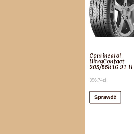
Continental
UltraContact
205/55R16 91 H
356,74
zł
Sprawdź