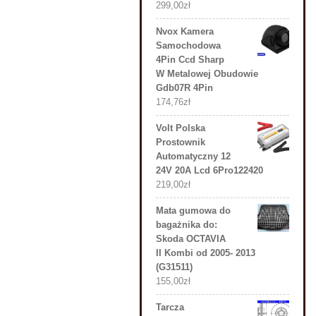
299,00
zł
Nvox Kamera
Samochodowa
4Pin Ccd Sharp
W Metalowej Obudowie
Gdb07R 4Pin
174,76
zł
Volt Polska
Prostownik
Automatyczny 12
24V 20A Lcd 6Pro122420
219,00
zł
Mata gumowa do
bagażnika do:
Skoda OCTAVIA
II Kombi od 2005- 2013
(G31511)
155,00
zł
Tarcza