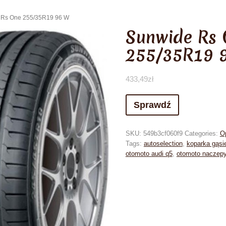
 Rs One 255/35R19 96 W
Sunwide Rs
255/35R19 
433,49
zł
Sprawdź
SKU:
549b3cf060f9
Categories:
Op
Tags:
autoselection
,
koparka gąsi
otomoto audi q5
,
otomoto naczep