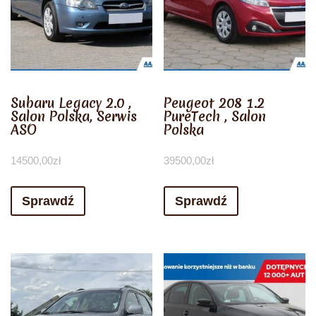
Subaru Legacy 2.0 ,
Peugeot 208 1.2
Salon Polska, Serwis
PureTech , Salon
ASO
Polska
14500,00
zł
39500,00
zł
Sprawdź
Sprawdź