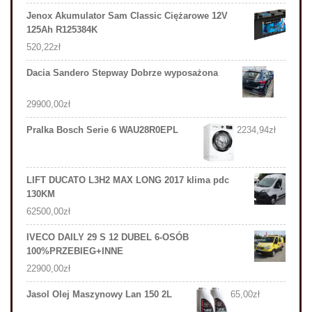
Jenox Akumulator Sam Classic Ciężarowe 12V
125Ah R125384K
520,22
zł
Dacia Sandero Stepway Dobrze wyposażona
29900,00
zł
Pralka Bosch Serie 6 WAU28R0EPL
2234,94
zł
LIFT DUCATO L3H2 MAX LONG 2017 klima pdc
130KM
62500,00
zł
IVECO DAILY 29 S 12 DUBEL 6-OSÓB
100%PRZEBIEG+INNE
22900,00
zł
Jasol Olej Maszynowy Lan 150 2L
65,00
zł