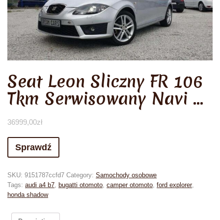
Seat Leon Sliczny FR 106
Tkm Serwisowany Navi …
36999,00
zł
Sprawdź
SKU:
9151787ccfd7
Category:
Samochody osobowe
Tags:
audi a4 b7
,
bugatti otomoto
,
camper otomoto
,
ford explorer
,
honda shadow