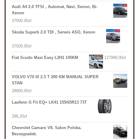
Audi A4 2.0 TFSI , Automat, Navi, Xenon, Bi-
Xenon
37500,00
zł
Skoda Superb 2.0 TDI , Serwis ASO, Xenon
37500,00
zł
Fiat Scudo Maxi Easy L2H1 145KM
127999,00
zł
VOLVO V70 III 2.5 T 200 KM MANUAL SUPER
STAN
28000,00
zł
Laufenn G Fit EQ+ LK41 155/65R13 73T
296,20
zł
Chevrolet Camaro V8. Salon Polska.
Bezwypadek.