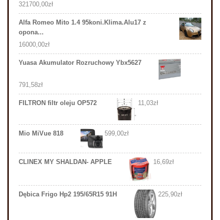
321700,00
zł
Alfa Romeo Mito 1.4 95koni.Klima.Alu17 z
opona...
16000,00
zł
Yuasa Akumulator Rozruchowy Ybx5627
791,58
zł
FILTRON filtr oleju OP572
11,03
zł
Mio MiVue 818
599,00
zł
CLINEX MY SHALDAN- APPLE
16,69
zł
Dębica Frigo Hp2 195/65R15 91H
225,90
zł