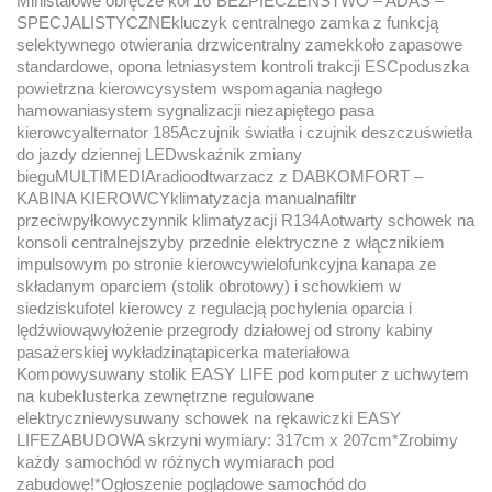
Ministalowe obręcze kół 16″BEZPIECZEŃSTWO – ADAS –
SPECJALISTYCZNEkluczyk centralnego zamka z funkcją
selektywnego otwierania drzwicentralny zamekkoło zapasowe
standardowe, opona letniasystem kontroli trakcji ESCpoduszka
powietrzna kierowcysystem wspomagania nagłego
hamowaniasystem sygnalizacji niezapiętego pasa
kierowcyalternator 185Aczujnik światła i czujnik deszczuświetła
do jazdy dziennej LEDwskaźnik zmiany
bieguMULTIMEDIAradioodtwarzacz z DABKOMFORT –
KABINA KIEROWCYklimatyzacja manualnafiltr
przeciwpyłkowyczynnik klimatyzacji R134Aotwarty schowek na
konsoli centralnejszyby przednie elektryczne z włącznikiem
impulsowym po stronie kierowcywielofunkcyjna kanapa ze
składanym oparciem (stolik obrotowy) i schowkiem w
siedziskufotel kierowcy z regulacją pochylenia oparcia i
lędźwiowąwyłożenie przegrody działowej od strony kabiny
pasażerskiej wykładzinątapicerka materiałowa
Kompowysuwany stolik EASY LIFE pod komputer z uchwytem
na kubeklusterka zewnętrzne regulowane
elektryczniewysuwany schowek na rękawiczki EASY
LIFEZABUDOWA skrzyni wymiary: 317cm x 207cm*Zrobimy
każdy samochód w różnych wymiarach pod
zabudowę!*Ogłoszenie poglądowe samochód do