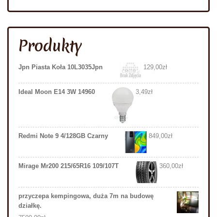
Produkty
Jpn Piasta Koła 10L3035Jpn
129,00
zł
Ideal Moon E14 3W 14960
3,49
zł
Redmi Note 9 4/128GB Czarny
849,00
zł
Mirage Mr200 215/65R16 109/107T
360,00
zł
przyczepa kempingowa, duża 7m na budowę
działkę.