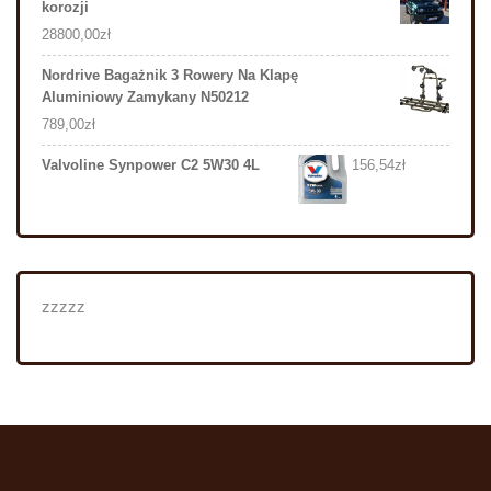
korozji
28800,00
zł
Nordrive Bagażnik 3 Rowery Na Klapę
Aluminiowy Zamykany N50212
789,00
zł
Valvoline Synpower C2 5W30 4L
156,54
zł
zzzzz