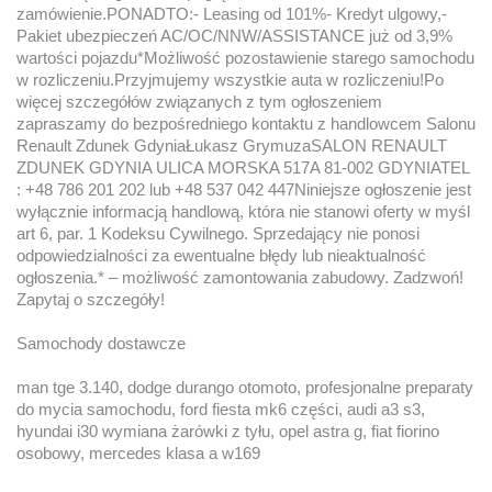
zamówienie.PONADTO:- Leasing od 101%- Kredyt ulgowy,-
Pakiet ubezpieczeń AC/OC/NNW/ASSISTANCE już od 3,9%
wartości pojazdu*Możliwość pozostawienie starego samochodu
w rozliczeniu.Przyjmujemy wszystkie auta w rozliczeniu!Po
więcej szczegółów związanych z tym ogłoszeniem
zapraszamy do bezpośredniego kontaktu z handlowcem Salonu
Renault Zdunek GdyniaŁukasz GrymuzaSALON RENAULT
ZDUNEK GDYNIA ULICA MORSKA 517A 81-002 GDYNIATEL
: +48 786 201 202 lub +48 537 042 447Niniejsze ogłoszenie jest
wyłącznie informacją handlową, która nie stanowi oferty w myśl
art 6, par. 1 Kodeksu Cywilnego. Sprzedający nie ponosi
odpowiedzialności za ewentualne błędy lub nieaktualność
ogłoszenia.* – możliwość zamontowania zabudowy. Zadzwoń!
Zapytaj o szczegóły!
Samochody dostawcze
man tge 3.140, dodge durango otomoto, profesjonalne preparaty
do mycia samochodu, ford fiesta mk6 części, audi a3 s3,
hyundai i30 wymiana żarówki z tyłu, opel astra g, fiat fiorino
osobowy, mercedes klasa a w169