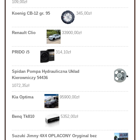
109,00
zł
Koenig CB-12 gr. 95
345,00
zł
Renault Clio
33900,00
zł
PRIDO i5
314,10
zł
Spidan Pompa Hydrauliczna Układ
Kierowniczy 54436
1072,35
zł
Kia Optima
95900,00
zł
Benq Tk810
5352,00
zł
Suzuki Jimny 4X4 OPLACONY Oryginal bez