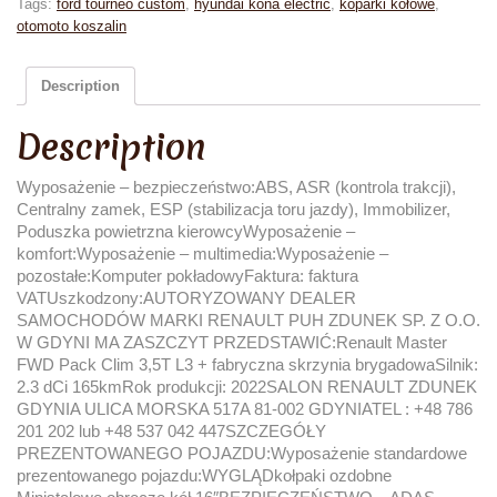
Tags:
ford tourneo custom
,
hyundai kona electric
,
koparki kołowe
,
otomoto koszalin
Description
Description
Wyposażenie – bezpieczeństwo:ABS, ASR (kontrola trakcji),
Centralny zamek, ESP (stabilizacja toru jazdy), Immobilizer,
Poduszka powietrzna kierowcyWyposażenie –
komfort:Wyposażenie – multimedia:Wyposażenie –
pozostałe:Komputer pokładowyFaktura: faktura
VATUszkodzony:AUTORYZOWANY DEALER
SAMOCHODÓW MARKI RENAULT PUH ZDUNEK SP. Z O.O.
W GDYNI MA ZASZCZYT PRZEDSTAWIĆ:Renault Master
FWD Pack Clim 3,5T L3 + fabryczna skrzynia brygadowaSilnik:
2.3 dCi 165kmRok produkcji: 2022SALON RENAULT ZDUNEK
GDYNIA ULICA MORSKA 517A 81-002 GDYNIATEL : +48 786
201 202 lub +48 537 042 447SZCZEGÓŁY
PREZENTOWANEGO POJAZDU:Wyposażenie standardowe
prezentowanego pojazdu:WYGLĄDkołpaki ozdobne