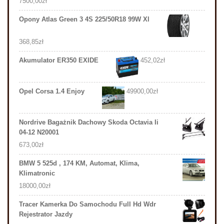
7500,00
zł
Opony Atlas Green 3 4S 225/50R18 99W Xl
368,85
zł
Akumulator ER350 EXIDE
452,02
zł
Opel Corsa 1.4 Enjoy
49900,00
zł
Nordrive Bagażnik Dachowy Skoda Octavia Ii
04-12 N20001
673,00
zł
BMW 5 525d , 174 KM, Automat, Klima,
Klimatronic
18000,00
zł
Tracer Kamerka Do Samochodu Full Hd Wdr
Rejestrator Jazdy