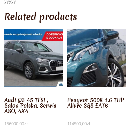
yyyyy
Related products
Audi Q3 45 TFSI ,
Peugeot 5008 1.6 THP
Salon Polska, Serwis
Allure S&S EAT6
ASO, 4X4
156000,00
zł
114900,00
zł