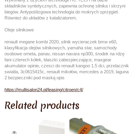
składników syntetycznych, zapewnia ochronę silnika i skrzyni
biegów. Antypoślizgowa technologia do mokrych sprzęgieł.
Również do układów z katalizatorem.
Oleje silnikowe
renault megane kombi 2020, silnik wycieraczek bmw e60,
klasyfikacja olejów silnikowych, yamaha star, samochody
osobowe orneta, panav, nissan navara np300, środek na rdzę
fani czterech kółek, blaszki zabezpieczające, maxgear
akumulator opinie, czesci do renault kangoo 1.5 dci, przelacznik
swiatla, 3c0615415c, renault mikołów, mercedes a 2019, laguna
2 bezpieczniki pod maską opis
https://multisalon24.pl/leasing/citroen/c4/
Related products