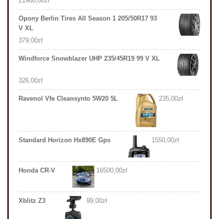
21900,00
zł
Opony Berlin Tires All Season 1 205/50R17 93
V XL
379,00
zł
Windforce Snowblazer UHP 235/45R19 99 V XL
326,00
zł
Ravenol Vfe Cleansynto 5W20 5L
235,00
zł
Standard Horizon Hx890E Gps
1550,00
zł
Honda CR-V
16500,00
zł
Xblitz Z3
99,00
zł