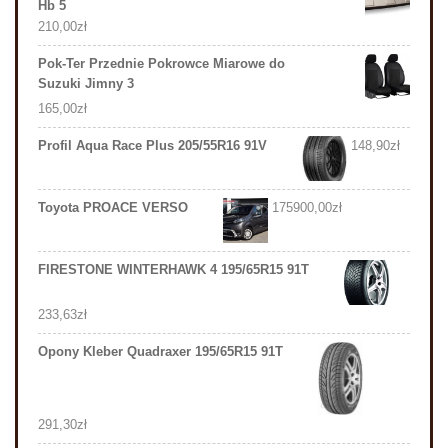
Hb 5
210,00
zł
Pok-Ter Przednie Pokrowce Miarowe do
Suzuki Jimny 3
165,00
zł
Profil Aqua Race Plus 205/55R16 91V
148,90
zł
Toyota PROACE VERSO
175900,00
zł
FIRESTONE WINTERHAWK 4 195/65R15 91T
233,63
zł
Opony Kleber Quadraxer 195/65R15 91T
291,30
zł