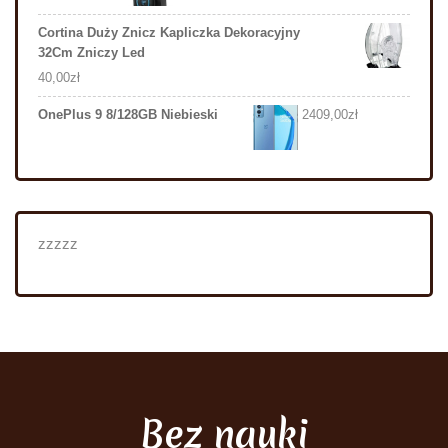
Cortina Duży Znicz Kapliczka Dekoracyjny
32Cm Zniczy Led
40,00
zł
OnePlus 9 8/128GB Niebieski
2409,00
zł
zzzzz
Bez nauki