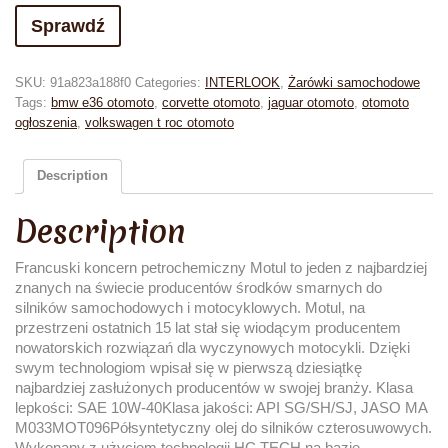
Sprawdź
SKU:
91a823a188f0
Categories:
INTERLOOK
,
Żarówki samochodowe
Tags:
bmw e36 otomoto
,
corvette otomoto
,
jaguar otomoto
,
otomoto
ogłoszenia
,
volkswagen t roc otomoto
Description
Description
Francuski koncern petrochemiczny Motul to jeden z najbardziej
znanych na świecie producentów środków smarnych do
silników samochodowych i motocyklowych. Motul, na
przestrzeni ostatnich 15 lat stał się wiodącym producentem
nowatorskich rozwiązań dla wyczynowych motocykli. Dzięki
swym technologiom wpisał się w pierwszą dziesiątkę
najbardziej zasłużonych producentów w swojej branży. Klasa
lepkości: SAE 10W-40Klasa jakości: API SG/SH/SJ, JASO MA
M033MOT096Półsyntetyczny olej do silników czterosuwowych.
Wykonany z użyciem technologii HC TECH na bazie