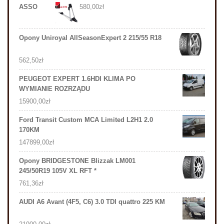
ASSO
580,00
zł
Opony Uniroyal AllSeasonExpert 2 215/55 R18
562,50
zł
PEUGEOT EXPERT 1.6HDI KLIMA PO
WYMIANIE ROZRZĄDU
15900,00
zł
Ford Transit Custom MCA Limited L2H1 2.0
170KM
147899,00
zł
Opony BRIDGESTONE Blizzak LM001
245/50R19 105V XL RFT *
761,36
zł
AUDI A6 Avant (4F5, C6) 3.0 TDI quattro 225 KM