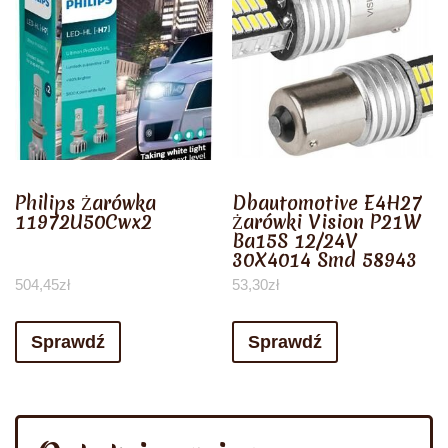
Philips Żarówka
Dbautomotive E4H27
11972U50Cwx2
Żarówki Vision P21W
Ba15S 12/24V
30X4014 Smd 58943
504,45
zł
53,30
zł
Sprawdź
Sprawdź