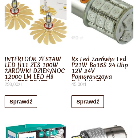
INTERLOOK ZESTAW
Rs Led Żarówka Led
LED H11 ZES 100W
P21W Ba15S 24 Uhp
ŻARÓWKI DZIEŃ/NOC
12V 24V
12000 LM LED H9
Pomarańczowa
H11 ZES ZDATT
Rsled767Ehb
299,00
zł
45,00
zł
Sprawdź
Sprawdź