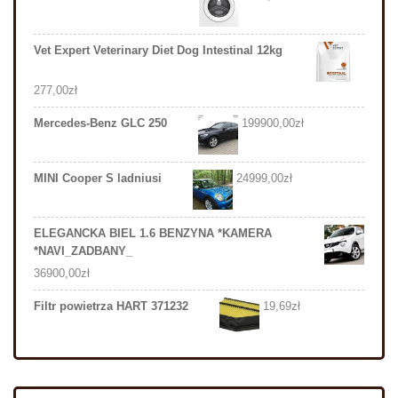
Vet Expert Veterinary Diet Dog Intestinal 12kg
277,00
zł
Mercedes-Benz GLC 250
199900,00
zł
MINI Cooper S ladniusi
24999,00
zł
ELEGANCKA BIEL 1.6 BENZYNA *KAMERA
*NAVI_ZADBANY_
36900,00
zł
Filtr powietrza HART 371232
19,69
zł