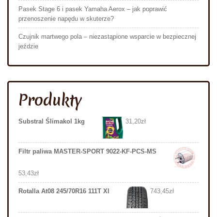
Pasek Stage 6 i pasek Yamaha Aerox – jak poprawić
przenoszenie napędu w skuterze?
Czujnik martwego pola – niezastąpione wsparcie w bezpiecznej
jeździe
Produkty
Substral Ślimakol 1kg
31,20
zł
Filtr paliwa MASTER-SPORT 9022-KF-PCS-MS
53,43
zł
Rotalla At08 245/70R16 111T Xl
743,45
zł