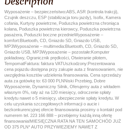
Description
Wyposażenie – bezpieczeństwo:ABS, ASR (kontrola trakcji),
Czujnik deszczu, ESP (stabilizacja toru jazdy), Isofix, Kamera
cofania, Kurtyny powietrzne, Poduszka powietrzna chroniąca
kolana, Poduszka powietrzna kierowcy, Poduszka powietrzna
pasażera, Poduszki boczne przednieWyposażenie –
komfort:Bluetooth, CD, Gniazdo SD, Gniazdo USB,
MP3Wyposażenie – multimedia:Bluetooth, CD, Gniazdo SD,
Gniazdo USB, MP3Wyposażenie – pozostałe:Komputer
pokładowy, Ogranicznik prędkości, Otwieranie pilotem,
TempomatFaktura: faktura VATUszkodzony:Prezentowana
cena pojazdu dostępna przy zakupie auta z finansowaniem, nie
uwzględnia kosztów udzielenia finansowania. Cena sprzedaży
auta za gotówkę to: 63 000 PLNNiski Przebieg, Dobre
Wyposażenie, Dynamiczny Silnik, Oferujemy auta z wkładem
własnym 0%, raty aż na 120 miesięcy, odroczenie spłaty
kredytu nawet o 5 miesięcy, ubezpieczenie spłaty kredytu. W
celu uzyskania szczegółowych informacji o aucie i
bezkonkurencyjnej ofercie finansowania prosimy o kontakt pod
numerem tel. 223 166 888 – przebijemy każdą inną ofertę
finansowania!MIESIĘCZNA RATA NA TEN SAMOCHÓD JUŻ
OD 375 PLN* AUTO PRZYWIEZIEMY NAWET Z