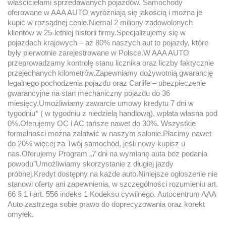
właścicielami sprzedawanych pojazdów. Samochody
oferowane w AAA AUTO wyróżniają się jakością i można je
kupić w rozsądnej cenie.Niemal 2 miliony zadowolonych
klientów w 25-letniej historii firmy.Specjalizujemy się w
pojazdach krajowych – aż 80% naszych aut to pojazdy, które
były pierwotnie zarejestrowane w Polsce.W AAA AUTO
przeprowadzamy kontrolę stanu licznika oraz liczby faktycznie
przejechanych kilometrów.Zapewniamy dożywotnią gwarancję
legalnego pochodzenia pojazdu oraz Carlife – ubezpieczenie
gwarancyjne na stan mechaniczny pojazdu do 36
miesięcy.Umożliwiamy zawarcie umowy kredytu 7 dni w
tygodniu* ( w tygodniu z niedzielą handlową), wpłata własna pod
0%.Oferujemy OC i AC tańsze nawet do 30%. Wszystkie
formalności można załatwić w naszym salonie.Płacimy nawet
do 20% więcej za Twój samochód, jeśli nowy kupisz u
nas.Oferujemy Program „7 dni na wymianę auta bez podania
powodu”Umożliwiamy skorzystanie z długiej jazdy
próbnej.Kredyt dostępny na każde auto.Niniejsze ogłoszenie nie
stanowi oferty ani zapewnienia, w szczególności rozumieniu art.
66 § 1 i art. 556 indeks 1 Kodeksu cywilnego. Autocentrum AAA
Auto zastrzega sobie prawo do doprecyzowania oraz korekt
omyłek.