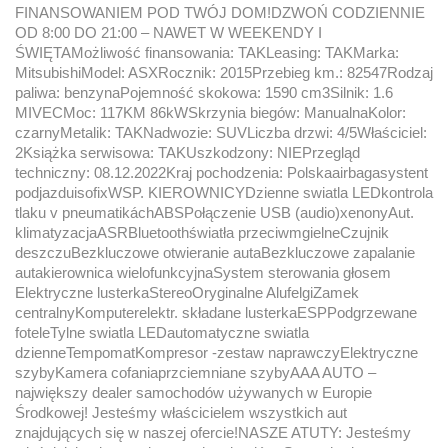
FINANSOWANIEM POD TWÓJ DOM!DZWOŃ CODZIENNIE
OD 8:00 DO 21:00 – NAWET W WEEKENDY I
ŚWIĘTAMożliwość finansowania: TAKLeasing: TAKMarka:
MitsubishiModel: ASXRocznik: 2015Przebieg km.: 82547Rodzaj
paliwa: benzynaPojemność skokowa: 1590 cm3Silnik: 1.6
MIVECMoc: 117KM 86kWSkrzynia biegów: ManualnaKolor:
czarnyMetalik: TAKNadwozie: SUVLiczba drzwi: 4/5Właściciel:
2Książka serwisowa: TAKUszkodzony: NIEPrzegląd
techniczny: 08.12.2022Kraj pochodzenia: Polskaairbagasystent
podjazduisofixWSP. KIEROWNICYDzienne swiatla LEDkontrola
tlaku v pneumatikáchABSPołączenie USB (audio)xenonyAut.
klimatyzacjaASRBluetoothświatła przeciwmgielneCzujnik
deszczuBezkluczowe otwieranie autaBezkluczowe zapalanie
autakierownica wielofunkcyjnaSystem sterowania głosem
Elektryczne lusterkaStereoOryginalne AlufelgiZamek
centralnyKomputerelektr. składane lusterkaESPPodgrzewane
foteleTylne swiatla LEDautomatyczne swiatla
dzienneTempomatKompresor -zestaw naprawczyElektryczne
szybyKamera cofaniaprzciemniane szybyAAA AUTO –
największy dealer samochodów używanych w Europie
Środkowej! Jesteśmy właścicielem wszystkich aut
znajdujących się w naszej ofercie!NASZE ATUTY: Jesteśmy