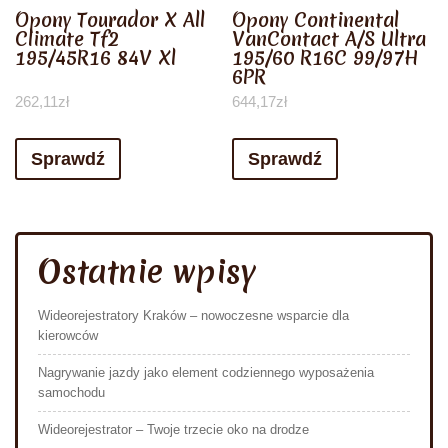
Opony Tourador X All
Opony Continental
Climate Tf2
VanContact A/S Ultra
195/45R16 84V Xl
195/60 R16C 99/97H
6PR
262,11
zł
644,17
zł
Sprawdź
Sprawdź
Ostatnie wpisy
Wideorejestratory Kraków – nowoczesne wsparcie dla
kierowców
Nagrywanie jazdy jako element codziennego wyposażenia
samochodu
Wideorejestrator – Twoje trzecie oko na drodze