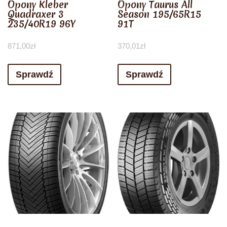
Opony Kleber
Opony Taurus All
Quadraxer 3
Season 195/65R15
235/40R19 96Y
91T
871,00
zł
370,01
zł
Sprawdź
Sprawdź