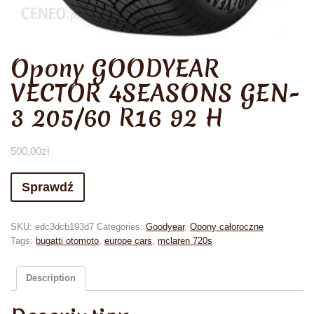
Opony GOODYEAR
VECTOR 4SEASONS GEN-
3 205/60 R16 92 H
500,00
zł
Sprawdź
SKU:
edc3dcb193d7
Categories:
Goodyear
,
Opony całoroczne
Tags:
bugatti otomoto
,
europe cars
,
mclaren 720s
Description