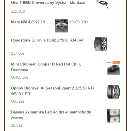
Givi T460B Uniwersalny System Montażu
115,36
zł
Mars NM 4,00x2,10
15400,00
zł
Roadstone Eurovis Hp02 175/70 R14 84T
137,00
zł
Mini Clubman Cooper D Red Hot Chili,
Darmowa
56400,00
zł
Opony Uniroyal AllSeasonExpert 2 225/50 R17
98V XL FR
560,29
zł
Baseus 2x lampka Led do drzwi samochodu
czarny
18,01
zł