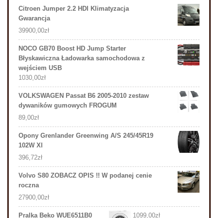
Citroen Jumper 2.2 HDI Klimatyzacja
Gwarancja
39900,00
zł
NOCO GB70 Boost HD Jump Starter
Błyskawiczna Ładowarka samochodowa z
wejściem USB
1030,00
zł
VOLKSWAGEN Passat B6 2005-2010 zestaw
dywaników gumowych FROGUM
89,00
zł
Opony Grenlander Greenwing A/S 245/45R19
102W Xl
396,72
zł
Volvo S80 ZOBACZ OPIS !! W podanej cenie
roczna
27900,00
zł
Pralka Beko WUE6511B0
1099,00
zł