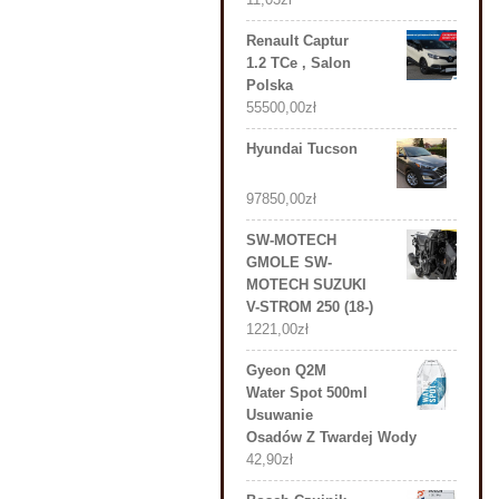
Renault Captur
1.2 TCe , Salon
Polska
55500,00
zł
Hyundai Tucson
97850,00
zł
SW-MOTECH
GMOLE SW-
MOTECH SUZUKI
V-STROM 250 (18-)
1221,00
zł
Gyeon Q2M
Water Spot 500ml
Usuwanie
Osadów Z Twardej Wody
42,90
zł