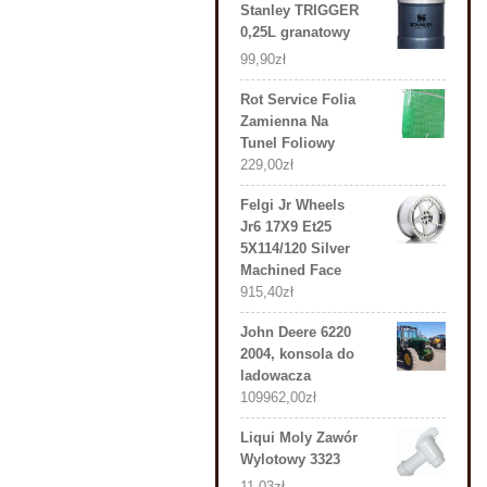
Stanley TRIGGER
0,25L granatowy
99,90
zł
Rot Service Folia
Zamienna Na
Tunel Foliowy
229,00
zł
Felgi Jr Wheels
Jr6 17X9 Et25
5X114/120 Silver
Machined Face
915,40
zł
John Deere 6220
2004, konsola do
ladowacza
109962,00
zł
Liqui Moly Zawór
Wylotowy 3323
11,03
zł