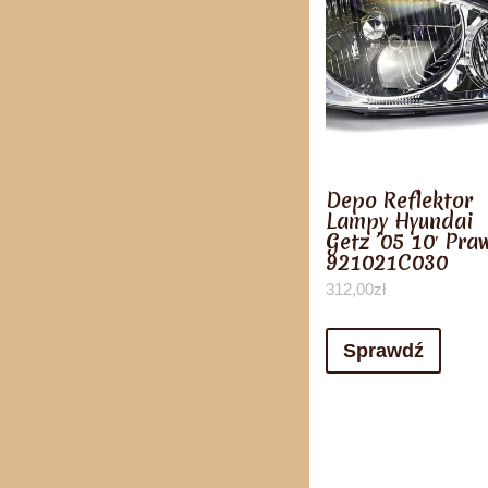
Depo Reflektor
Lampy Hyundai
Getz ’05 10′ Pra
921021C030
312,00
zł
Sprawdź