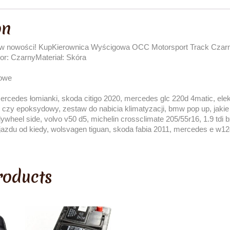
on
w nowości! KupKierownica Wyścigowa OCC Motorsport Track Czarny
r: CzarnyMateriał: Skóra
owe
mercedes łomianki, skoda citigo 2020, mercedes glc 220d 4matic, e
 czy epoksydowy, zestaw do nabicia klimatyzacji, bmw pop up, jakie ta
lywheel side, volvo v50 d5, michelin crossclimate 205/55r16, 1.9 tdi bxe
ojazdu od kiedy, wolsvagen tiguan, skoda fabia 2011, mercedes e w1
roducts