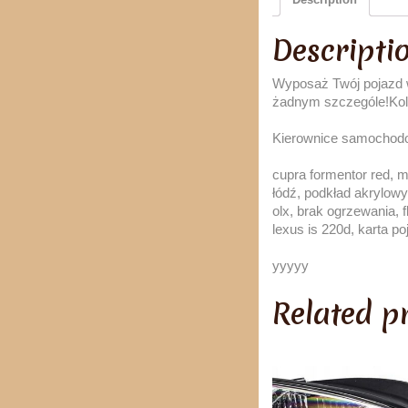
Descripti
Wyposaż Twój pojazd 
żadnym szczególe!Kolo
Kierownice samochod
cupra formentor red, 
łódź, podkład akrylowy
olx, brak ogrzewania, f
lexus is 220d, karta p
yyyyy
Related p