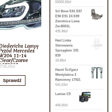
55000,00
zł
Srl Bmw E81 E87
E90 E91 Z4 E89
Zwrotnica Lewa
Zw-B001L
435,99
zł
Hart Linka
Diederichs Lampy
Sterowania
Przód Mercedes
Sprzęgłem 335
W204 11-14
839
Clear/Czarne
19,88
zł
1672885
2735,00
zł
Hazet Ściľgacz
Wentylatora 2
Ramienny 17921
Sprawdź
541,63
zł
Lamax C9
449,00
zł