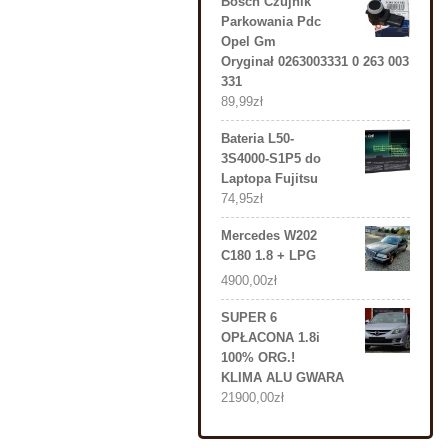
Bosch Czujnik
Parkowania Pdc
Opel Gm
Oryginał 0263003331 0 263 003
331
89,99
zł
Bateria L50-
3S4000-S1P5 do
Laptopa Fujitsu
74,95
zł
Mercedes W202
C180 1.8 + LPG
4900,00
zł
SUPER 6
OPŁACONA 1.8i
100% ORG.!
KLIMA ALU GWARA
21900,00
zł