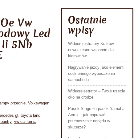
Ostatnie
 Oe Vw
wpisy
iodowy Led
 Ii 5Nb
Wideorejestratory Kraków –
nowoczesne wsparcie dla
E
kierowców
Nagrywanie jazdy jako element
codziennego wyposażenia
samochodu
Wideorejestrator – Twoje trzecie
oko na drodze
ampy przednie
,
Volkswagen
Pasek Stage 6 i pasek Yamaha
Aerox – jak poprawić
ercedes gl
,
toyota land
przenoszenie napędu w
country
,
vw california
skuterze?