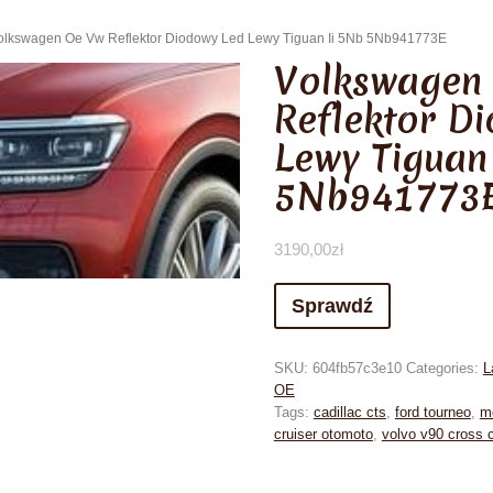
olkswagen Oe Vw Reflektor Diodowy Led Lewy Tiguan Ii 5Nb 5Nb941773E
Volkswagen
Reflektor D
Lewy Tiguan
5Nb941773
3190,00
zł
Sprawdź
SKU:
604fb57c3e10
Categories:
L
OE
Tags:
cadillac cts
,
ford tourneo
,
m
cruiser otomoto
,
volvo v90 cross 