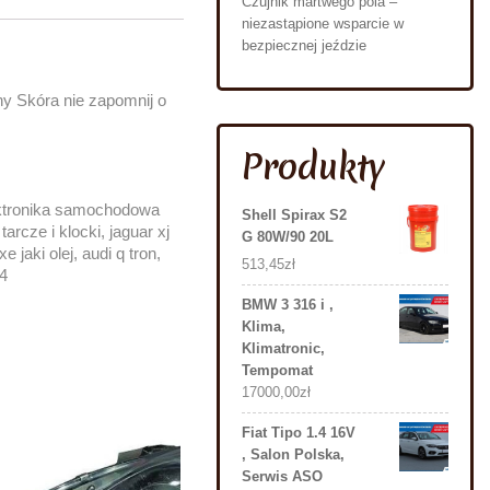
Czujnik martwego pola –
niezastąpione wsparcie w
bezpiecznej jeździe
 Skóra nie zapomnij o
Produkty
lektronika samochodowa
Shell Spirax S2
rcze i klocki, jaguar xj
G 80W/90 20L
 jaki olej, audi q tron,
513,45
zł
24
BMW 3 316 i ,
Klima,
Klimatronic,
Tempomat
17000,00
zł
Fiat Tipo 1.4 16V
, Salon Polska,
Serwis ASO