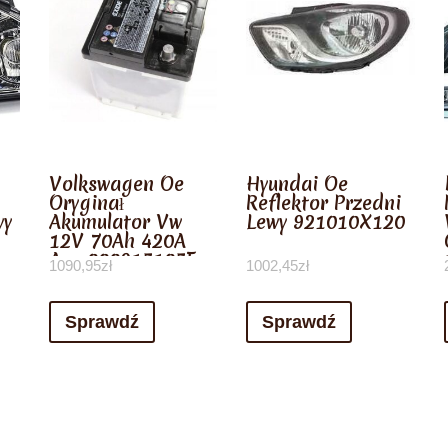
Volkswagen Oe
Hyundai Oe
Oryginał
Reflektor Przedni
wy
Akumulator Vw
Lewy 921010X120
12V 70Ah 420A
Aso 000915105Fc
1090,95
zł
1002,45
zł
Sprawdź
Sprawdź