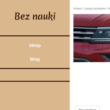
Skip
to
Home
/
Lampy przednie
/ V
content
Bez nauki
Sklep
Blog
Description