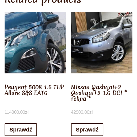
Peugeot 5008 1.6 THP
Nissan Qashqai+2
Allure S&S EAT6
Qashqai+2 1.6 DCI *
tekna *
114900,00
zł
42900,00
zł
Sprawdź
Sprawdź