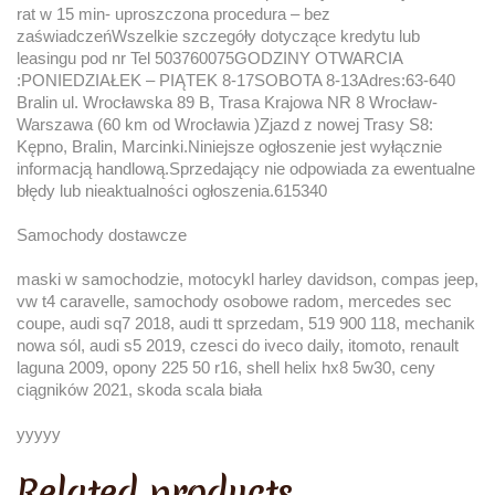
rat w 15 min- uproszczona procedura – bez
zaświadczeńWszelkie szczegóły dotyczące kredytu lub
leasingu pod nr Tel 503760075GODZINY OTWARCIA
:PONIEDZIAŁEK – PIĄTEK 8-17SOBOTA 8-13Adres:63-640
Bralin ul. Wrocławska 89 B, Trasa Krajowa NR 8 Wrocław-
Warszawa (60 km od Wrocławia )Zjazd z nowej Trasy S8:
Kępno, Bralin, Marcinki.Niniejsze ogłoszenie jest wyłącznie
informacją handlową.Sprzedający nie odpowiada za ewentualne
błędy lub nieaktualności ogłoszenia.615340
Samochody dostawcze
maski w samochodzie, motocykl harley davidson, compas jeep,
vw t4 caravelle, samochody osobowe radom, mercedes sec
coupe, audi sq7 2018, audi tt sprzedam, 519 900 118, mechanik
nowa sól, audi s5 2019, czesci do iveco daily, itomoto, renault
laguna 2009, opony 225 50 r16, shell helix hx8 5w30, ceny
ciągników 2021, skoda scala biała
yyyyy
Related products