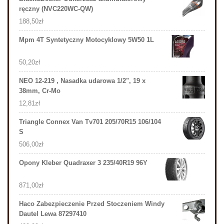
ręczny (NVC220WC-QW)
188,50
zł
Mpm 4T Syntetyczny Motocyklowy 5W50 1L
50,20
zł
NEO 12-219 , Nasadka udarowa 1/2", 19 x
38mm, Cr-Mo
12,81
zł
Triangle Connex Van Tv701 205/70R15 106/104
S
506,00
zł
Opony Kleber Quadraxer 3 235/40R19 96Y
871,00
zł
Haco Zabezpieczenie Przed Stoczeniem Windy
Dautel Lewa 87297410