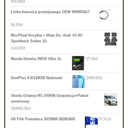
409,99
zł
Linka hamulca postojowego OEM 504003617
56,00
zł
Mix-Plast Korytka + Mata Do: Audi A3 8V
Sportback Sedan 12-
124,90
zł
Mazda Dexelia 5W30 Ultra 1L
37,54
zł
OnePlus 9 8/128GB Niebieski
2409,00
zł
Skoda Octavia RS 245KM Gwarancja+Pakiet
serwisowy
164900,00
zł
Ufi Filtr Powietrza 3033800 92281820
57,01
zł