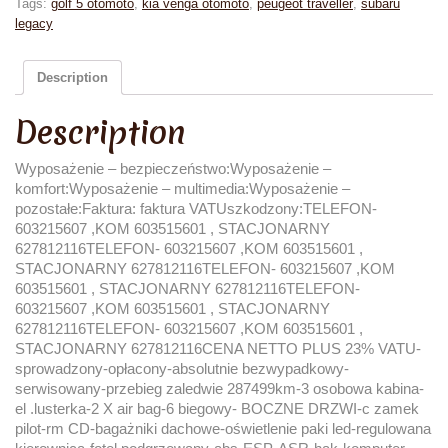
Tags:
golf 5 otomoto
,
kia venga otomoto
,
peugeot traveller
,
subaru
legacy
Description
Description
Wyposażenie – bezpieczeństwo:Wyposażenie –
komfort:Wyposażenie – multimedia:Wyposażenie –
pozostałe:Faktura: faktura VATUszkodzony:TELEFON-
603215607 ,KOM 603515601 , STACJONARNY
627812116TELEFON- 603215607 ,KOM 603515601 ,
STACJONARNY 627812116TELEFON- 603215607 ,KOM
603515601 , STACJONARNY 627812116TELEFON-
603215607 ,KOM 603515601 , STACJONARNY
627812116TELEFON- 603215607 ,KOM 603515601 ,
STACJONARNY 627812116CENA NETTO PLUS 23% VATU-
sprowadzony-opłacony-absolutnie bezwypadkowy-
serwisowany-przebieg zaledwie 287499km-3 osobowa kabina-
el .lusterka-2 X air bag-6 biegowy- BOCZNE DRZWI-c zamek
pilot-rm CD-bagażniki dachowe-oświetlenie paki led-regulowana