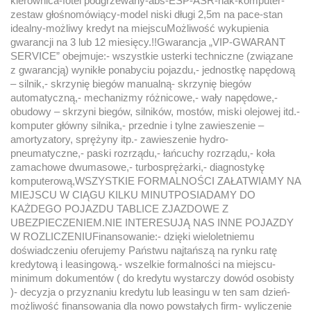
kierownica-fotel podgrzewany-abs-ESP-ASR-hak-komputer-
zestaw głośnomówiący-model niski długi 2,5m na pace-stan
idealny-możliwy kredyt na miejscuMożliwość wykupienia
gwarancji na 3 lub 12 miesięcy.!!Gwarancja „VIP-GWARANT
SERVICE” obejmuje:- wszystkie usterki techniczne (związane
z gwarancją) wynikłe ponabyciu pojazdu,- jednostkę napędową
– silnik,- skrzynię biegów manualną- skrzynię biegów
automatyczną,- mechanizmy różnicowe,- wały napędowe,-
obudowy – skrzyni biegów, silników, mostów, miski olejowej itd.-
komputer główny silnika,- przednie i tylne zawieszenie –
amortyzatory, sprężyny itp.- zawieszenie hydro-
pneumatyczne,- paski rozrządu,- łańcuchy rozrządu,- koła
zamachowe dwumasowe,- turbosprężarki,- diagnostykę
komputerową,WSZYSTKIE FORMALNOŚCI ZAŁATWIAMY NA
MIEJSCU W CIĄGU KILKU MINUTPOSIADAMY DO
KAŻDEGO POJAZDU TABLICE ZJAZDOWE Z
UBEZPIECZENIEM.NIE INTERESUJĄ NAS INNE POJAZDY
W ROZLICZENIUFinansowanie:- dzięki wieloletniemu
doświadczeniu oferujemy Państwu najtańszą na rynku ratę
kredytową i leasingową.- wszelkie formalności na miejscu-
minimum dokumentów ( do kredytu wystarczy dowód osobisty
)- decyzja o przyznaniu kredytu lub leasingu w ten sam dzień-
możliwość finansowania dla nowo powstałych firm- wyliczenie