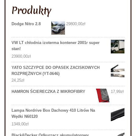
Produkty
Dodge Nitro 2.8
29800,00
zł
VW LT chłodnia izoterma kontener 2001r super
stan!
23900,00
zł
YATO SZCZYPCE DO OPASEK ZACISKOWYCH
ROZPRĘŻNYCH (YT-0646)
24,25
zł
HAMRON ŚCIERECZKA Z MIKROFIBRY
17,99
zł
Lampa Nordrive Box Dachowy 410 Litrów Na
Wędki N60120
1349,00
zł
Black&Decker Odkurzacz akumulatorowy