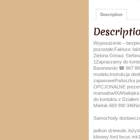
Description
Descripti
Wyposażenie – bezpie
pozostałe:Faktura: f
Zielona Góraul. Stef
1Zapraszamy do konta
Baranowski ☎ 667 8
modelu:Instrukcja obs
zapasowePoduszka po
OPCJONALNE prezentow
manualna4XANalepka i
do kontaktu z Działe
Mielnik 669 990 346Nin
Samochody dostawcz
polkon dziewule, łoży
klinowy ford focus mk