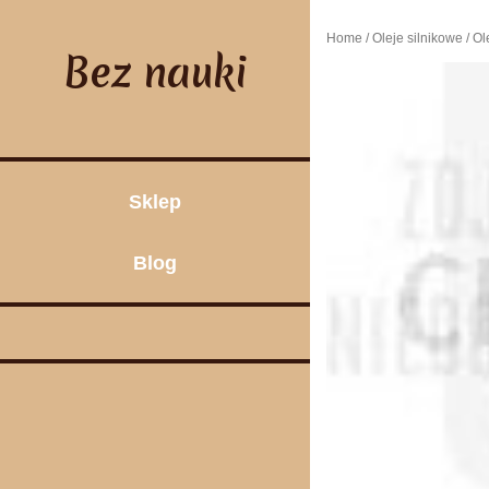
Skip
to
Home
/
Oleje silnikowe
/ O
content
Bez nauki
Sklep
Blog