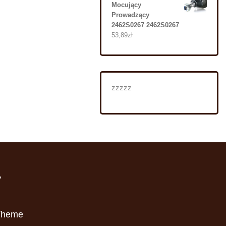
Mocujący
Prowadzący
2462S0267 2462S0267
53,89
zł
zzzzz
i
Theme