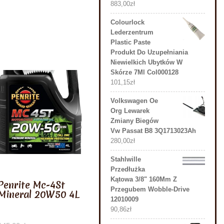
883,00
zł
Colourlock
Lederzentrum
Plastic Paste
Produkt Do Uzupełniania
Niewielkich Ubytków W
Skórze 7Ml Col000128
101,15
zł
Volkswagen Oe
Org Lewarek
Zmiany Biegów
Vw Passat B8 3Q1713023Ah
280,00
zł
Stahlwille
Przedłużka
Kątowa 3/8" 160Mm Z
Penrite Mc-4St
Przegubem Wobble-Drive
Mineral 20W50 4L
12010009
90,86
zł