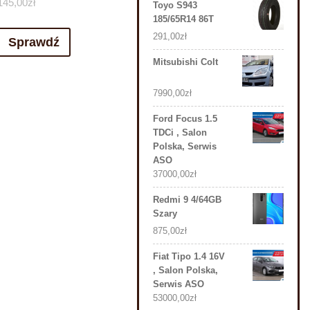
145,00
zł
Toyo S943
185/65R14 86T
291,00
zł
Sprawdź
Mitsubishi Colt
7990,00
zł
Ford Focus 1.5
TDCi , Salon
Polska, Serwis
ASO
37000,00
zł
Redmi 9 4/64GB
Szary
875,00
zł
Fiat Tipo 1.4 16V
, Salon Polska,
Serwis ASO
53000,00
zł