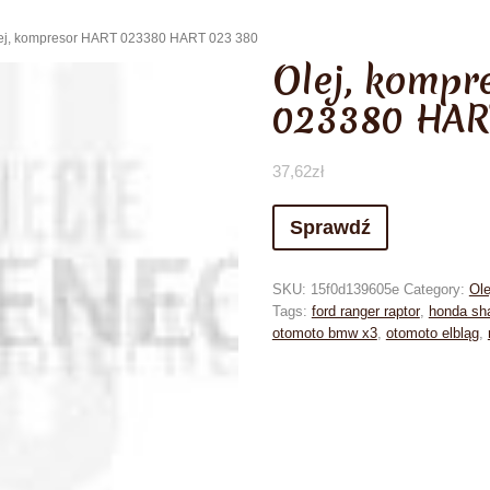
lej, kompresor HART 023380 HART 023 380
Olej, kompr
023380 HAR
37,62
zł
Sprawdź
SKU:
15f0d139605e
Category:
Ole
Tags:
ford ranger raptor
,
honda sh
otomoto bmw x3
,
otomoto elbląg
,