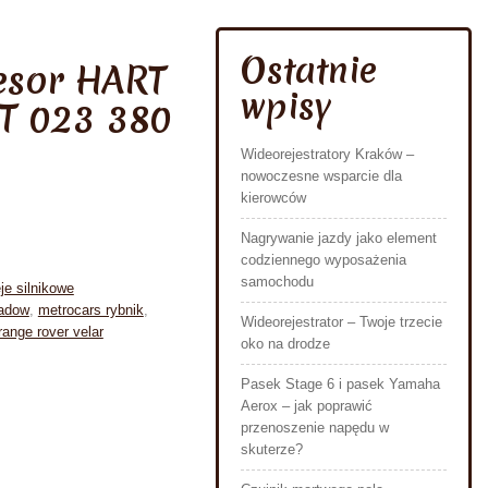
Ostatnie
esor HART
wpisy
T 023 380
Wideorejestratory Kraków –
nowoczesne wsparcie dla
kierowców
Nagrywanie jazdy jako element
codziennego wyposażenia
samochodu
je silnikowe
adow
,
metrocars rybnik
,
Wideorejestrator – Twoje trzecie
range rover velar
oko na drodze
Pasek Stage 6 i pasek Yamaha
Aerox – jak poprawić
przenoszenie napędu w
skuterze?