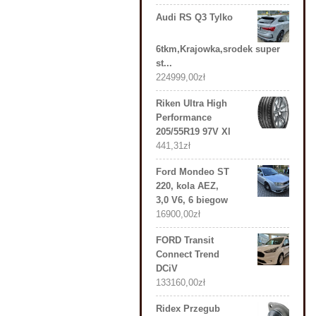
Audi RS Q3 Tylko
6tkm,Krajowka,srodek super
st...
224999,00
zł
Riken Ultra High
Performance
205/55R19 97V Xl
441,31
zł
Ford Mondeo ST
220, kola AEZ,
3,0 V6, 6 biegow
16900,00
zł
FORD Transit
Connect Trend
DCiV
133160,00
zł
Ridex Przegub