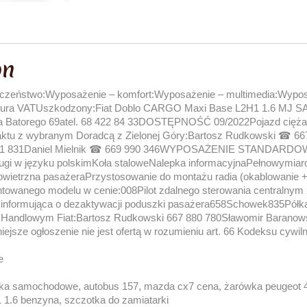
on
czeństwo:Wyposażenie – komfort:Wyposażenie – multimedia:Wypos
aktura VATUszkodzony:Fiat Doblo CARGO Maxi Base L2H1 1.6 MJ 
ana Batorego 69atel. 68 422 84 33DOSTĘPNOŚĆ 09/2022Pojazd cięża
ktu z wybranym Doradcą z Zielonej Góry:Bartosz Rudkowski ☎ 66
81 831Daniel Mielnik ☎ 669 990 346WYPOSAŻENIE STANDARDOW
ługi w języku polskimKoła staloweNalepka informacyjnaPełnowymiar
wietrzna pasażeraPrzystosowanie do montażu radia (okablowani
anego modelu w cenie:008Pilot zdalnego sterowania centralnym
nformująca o dezaktywacji poduszki pasażera658Schowek835Półk
m Handlowym Fiat:Bartosz Rudkowski 667 880 780Sławomir Baranows
iejsze ogłoszenie nie jest ofertą w rozumieniu art. 66 Kodeksu cywi
e
ska samochodowe, autobus 157, mazda cx7 cena, żarówka peugeot 4
1 1.6 benzyna, szczotka do zamiatarki