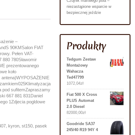
Czujnik martwego pola –
niezastąpione wsparcie w
bezpiecznej jeździe
ażenie –
Produkty
SAndS 90KMSalon FIAT
rowy. Pełen VAT-
Tedgum Zestaw
7 880 780Sławomir
Montażowy
E prezentowanego
Wahacza
owe koło
Ted47799
e + antena)WYPOSAŻENIE
1072,04
zł
 zamkiem025Klimatyzacja
a pod sufitemZapraszamy
Fiat 500 X Cross
ki 667 881 831Daniel
PLUS Automat
lnego 1Zdjecia pogldowe
2.0 Diesel
82000,00
zł
Goodride SA37
07, kyron, st150, pasek
245/40 R19 94Y 4