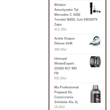
Bilstein
Amortyzator Tył
Mercedes C S202
Tmodel W202, Icnt 24018579
Zaps
413,18
zł
Ariete Xvapor
Deluxe 4146
499,00
zł
Uniroyal
WinterExpert
215/65 R17 99V
FR
602,00
zł
Ma Professional
Preparat Do
Czyszczenia
Silników Alu 1L
19,00
zł