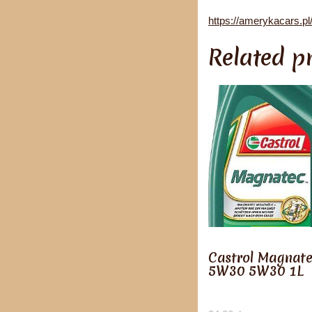
https://amerykacars.pl
Related p
Castrol Magnat
5W30 5W30 1L